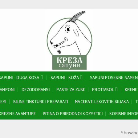
SAPUNI – DUGA KOSA
SAPUNI – KOŽA
SAPUNI POSEBNE NAMEN
ŠAMPONI
DEZODORANSI
PASTE ZA ZUBE
PROTIVBOL
KREME 
EMI
BILJNE TINKTURE I PREPARATI
MACERATI LEKOVITIH BILJAKA
T
KREZINE AVANTURE
ISTINA O PRIRODNOJ KOZMETICI
KORISNE INFOR
Showing 