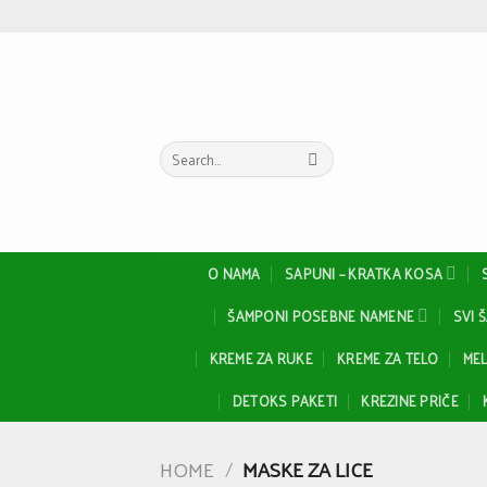
Skip
to
content
Search
for:
O NAMA
SAPUNI – KRATKA KOSA
ŠAMPONI POSEBNE NAMENE
SVI 
KREME ZA RUKE
KREME ZA TELO
MEL
DETOKS PAKETI
KREZINE PRIČE
HOME
/
MASKE ZA LICE