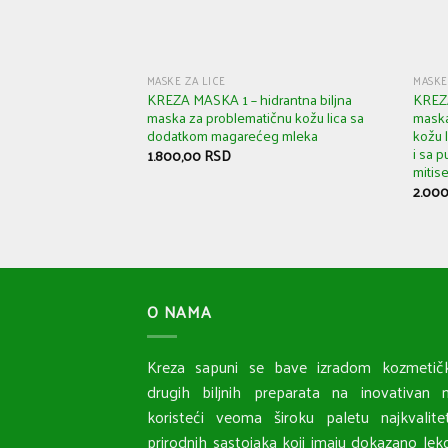
MASKE ZA LICE
MASKE
KREZA MASKA 1 – hidrantna biljna
KREZA
maska za problematičnu kožu lica sa
maska
dodatkom magarećeg mleka
kožu 
i sa p
1.800,00
RSD
mitise
2.00
O NAMA
Kreza sapuni se bave izradom kozmetičk
drugih biljnih preparata na inovativan n
koristeći veoma široku paletu najkvalitet
prirodnih sastojaka koji imaju dokazano lek