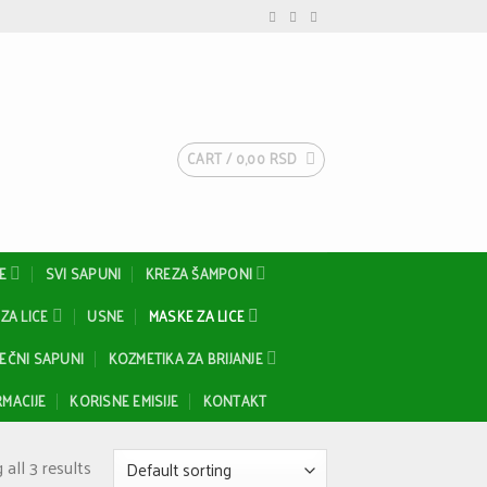
CART /
0,00
RSD
E
SVI SAPUNI
KREZA ŠAMPONI
ZA LICE
USNE
MASKE ZA LICE
EČNI SAPUNI
KOZMETIKA ZA BRIJANJE
MACIJE
KORISNE EMISIJE
KONTAKT
all 3 results