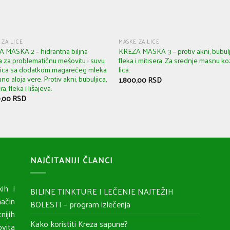
 ZA LICE
MASKE ZA LICE
 MASKA 2 – hidrantna biljna
KREZA MASKA 3 – protiv akni, bubulj
 za problematičnu mešovitu i suvu
fleka i mitisera. Za srednje masnu k
lica sa dodatkom magarećeg mleka
lica.
uno aloja vere. Protiv akni, bubuljica,
1.800,00
RSD
ra, fleka i lišajeva.
0,00
RSD
NAJČITANIJI ČLANCI
ih i
BILJNE TINKTURE I LEČENJE NAJTEŽIH
ačin
BOLESTI – program izlečenja
nijih
Kako koristiti Kreza sapune?
ovita