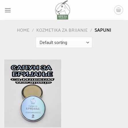
Skip
to
content
HOME
/
KOZMETIKA ZA BRIJANJE
/
SAPUNI