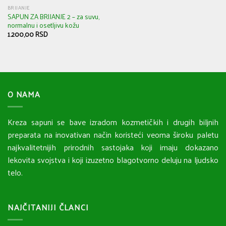
BRIJANJE
SAPUN ZA BRIJANJE 2 – za suvu,
normalnu i osetljivu kožu
1.200,00
RSD
O NAMA
Kreza sapuni se bave izradom kozmetičkih i drugih biljnih
preparata na inovativan način koristeći veoma široku paletu
najkvalitetnijih prirodnih sastojaka koji imaju dokazano
lekovita svojstva i koji izuzetno blagotvorno deluju na ljudsko
telo.
NAJČITANIJI ČLANCI