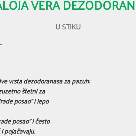
ALOJA VERA DEZODORAN
U STIKU
…
 dve vrsta dezodoranasa za pazuh:
 izuzetno štetni za
“rade posao” i lepo
 rade posao” i često
 i pojačavaju.