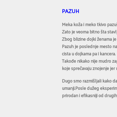
PAZUH
Meka koža i meko tkivo pazušn
Zato je veoma bitno šta stav
Zbog blizine dojki ženama je 
Pazuh je poslednje mesto na 
cista u dojkama pa i kancera.
Takođe nikako nije mudro zap
koje sprečavaju znojenje jer n
Dugo smo razmišljali kako da
umanji.Posle dužeg eksperime
prirodan i efikasniji od drugi