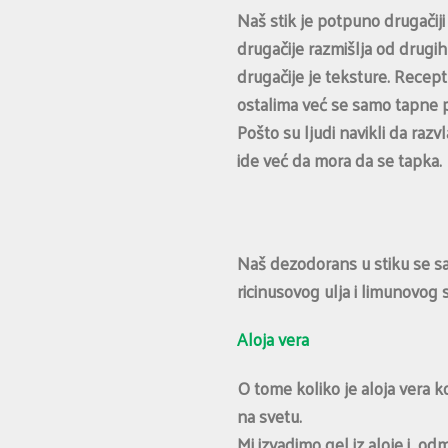
Naš stik je potpuno drugačiji
drugačije razmišlja od drugih
drugačije je teksture. Recept
ostalima već se samo tapne p
Pošto su ljudi navikli da raz
ide već da mora da se tapka.
Naš dezodorans u stiku se sa
ricinusovog ulja i limunovog 
Aloja vera
O tome koliko je aloja vera k
na svetu.
Mi izvadimo gel iz aloje i 