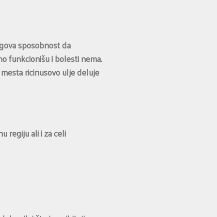
jegova sposobnost da
no funkcionišu i bolesti nema.
 mesta ricinusovo ulje deluje
giju ali i za celi