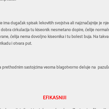
e ima dugačak spisak lekovitih svojstva ali najznačajnije je n
e dobra cirkulacija tu kiseonik nesmetano dopire, ćelije normal
rane, ćelija nema dovoljno kiseonika i tu bolest buja. Na takva
ikadu i otvara put.
prethodnim sastojcima veoma blagotvorno deluje na pazušnu re
EFIKASNIJI