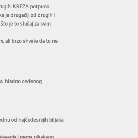
d drugih. KREZA potpuno
 je drugačiji od drugih i
to je to slučaj za svim
m, ali brzo shvate da to ne
lja, hladno ceđenog
ednu od najčudesnijih biljaka
ejavanja i nema nikakvog