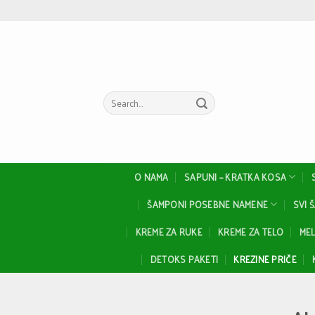
Skip
to
content
Search
for:
O NAMA
SAPUNI – KRATKA KOSA
ŠAMPONI POSEBNE NAMENE
SVI 
KREME ZA RUKE
KREME ZA TELO
MEL
DETOKS PAKETI
KREZINE PRIČE