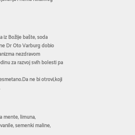
a iz Božije bašte, soda
dine Dr Oto Varburg dobio
rganizma nezdravom
nu za razvoj svih bolesti pa
esmetano.Da ne bi otrovi,koji
.
ja mente, limuna,
 vanile, semenki maline,