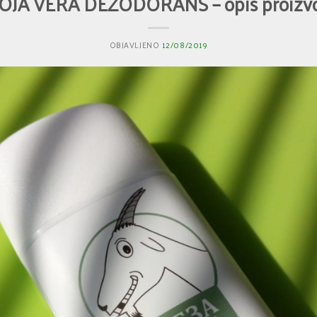
OJA VERA DEZODORANS – opis proizv
OBJAVLJENO
12/08/2019