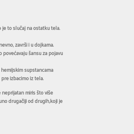
e to slučaj na ostatku tela.
nevno, završi i u dojkama.
no povećavaju šansu za pojavu
la hemijskim supstancama
 pre izbacimo iz tela.
neprijatan miris što više
o drugačiji od drugih,koji je