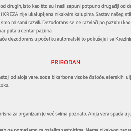
 od drugih, isto kao što su i naši sapuni potpuno drugačiji o
 i KREZA nije ukalupljena nikakvim kalupima. Sastav našeg stika
 smo mi sami razvili. Dezodorans se ne razvlači po pazuhu kao š
ar puta u centar pazuha.
vlače dezodorans,u početku automatski to pokušaju i sa Krezini
PRIRODAN
stoji od aloja vere, sode bikarbone visoke čistoće, eterskih u
soka.
orisna za organizam je već svima poznato. Aloja vera spada u j
odmah ga pomešamo za ostalim sastojcima. Nema nikakvog zagr