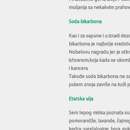
muljanja sa nekakvim prahovim
Soda bikarbona
Kao i za sapune i u izradi de
bikarbona je najbolje sredst
Nobelovu nagradu jer je otkr
ishranom,koja kada se ukombi
i kancera.
Takođe soda bikarbona ne zapu
putem znoja završe na koži 
Etarska ulja
Sem lepog mirisa poznata su m
pomorandže, lavande, čajnog d
kedra, sandalovine, bora, eu