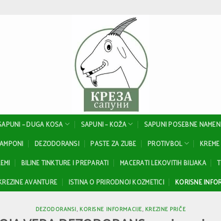
SAPUNI – DUGA KOSA
SAPUNI – KOŽA
SAPUNI POSEBNE NAMEN
ŠAMPONI
DEZODORANSI
PASTE ZA ZUBE
PROTIVBOL
KREME 
EMI
BILJNE TINKTURE I PREPARATI
MACERATI LEKOVITIH BILJAKA
T
KREZINE AVANTURE
ISTINA O PRIRODNOJ KOZMETICI
KORISNE INFOR
DEZODORANSI
,
KORISNE INFORMACIJE
,
KREZINE PRIČE