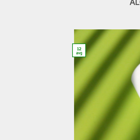
AL
12
avg