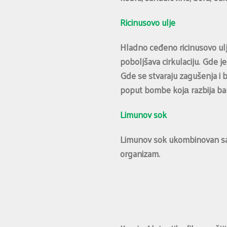
Ricinusovo ulje
Hladno ceđeno ricinusovo ulj
poboljšava cirkulaciju. Gde j
Gde se stvaraju zagušenja i b
poput bombe kojа razbija bar
Limunov sok
Limunov sok ukombinovan sa 
organizam.