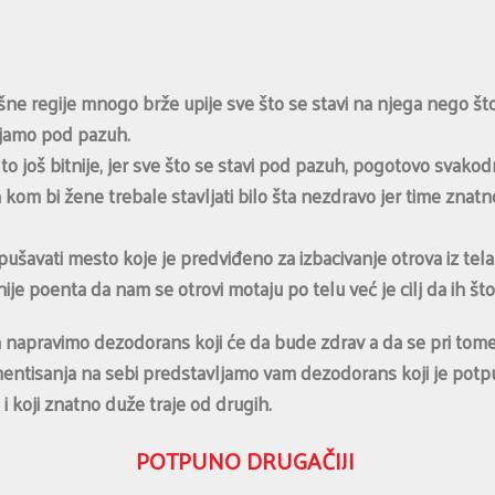
e regije mnogo brže upije sve što se stavi na njega nego što j
ljamo pod pazuh.
to još bitnije, jer sve što se stavi pod pazuh, pogotovo svakod
kom bi žene trebale stavljati bilo šta nezdravo jer time znat
ušavati mesto koje je predviđeno za izbacivanje otrova iz te
ije poenta da nam se otrovi motaju po telu već je cilj da ih što
 napravimo dezodorans koji će da bude zdrav a da se pri tome 
ntisanja na sebi predstavljamo vam dezodorans koji je potpun
h i koji znatno duže traje od drugih.
POTPUNO DRUGAČIJI