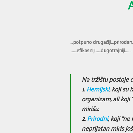
…potpuno drugačiji…prirodan
…….efikasniji……dugotrajniji…….
Na tržištu postoje
1.
Hemijski
, koji su
organizam, ali koji 
mirišu.
2.
Prirodni
, koji “ne
neprijatan miris još