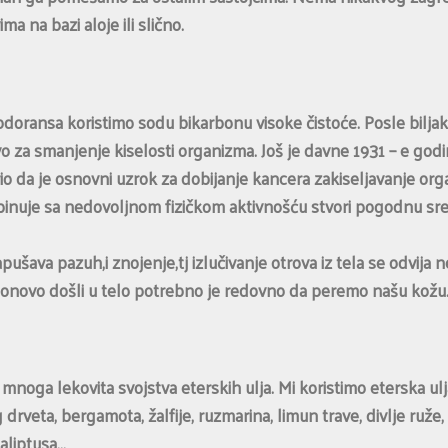
a na bazi aloje ili slično.
zodoransa koristimo sodu bikarbonu visoke čistoće. Posle biljak
vo za smanjenje kiselosti organizma. Još je davne 1931 – e go
io da je osnovni uzrok za dobijanje kancera zakiseljavanje o
nuje sa nedovoljnom fizičkom aktivnošću stvori pogodnu sredi
šava pazuh,i znojenje,tj izlučivanje otrova iz tela se odvija n
ponovo došli u telo potrebno je redovno da peremo našu kožu
noga lekovita svojstva eterskih ulja. Mi koristimo eterska ul
rveta, bergamota, žalfije, ruzmarina, limun trave, divlje ruže,
kaliptusa…