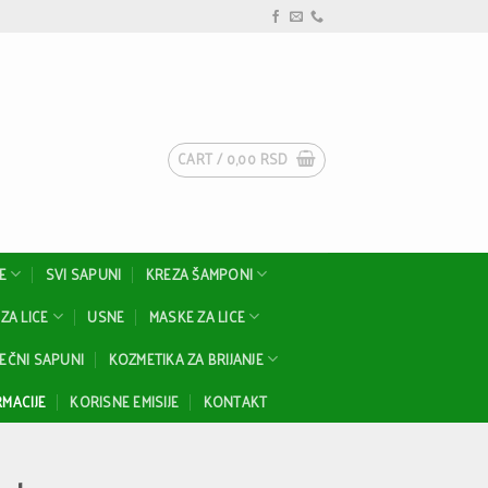
CART /
0,00
RSD
E
SVI SAPUNI
KREZA ŠAMPONI
ZA LICE
USNE
MASKE ZA LICE
EČNI SAPUNI
KOZMETIKA ZA BRIJANJE
MACIJE
KORISNE EMISIJE
KONTAKT