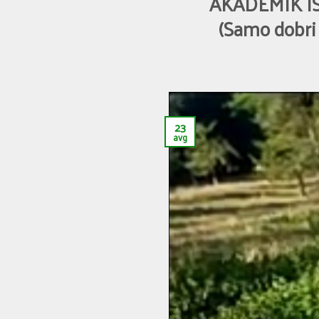
AKADEMIK IS
(Samo dobri 
23
avg