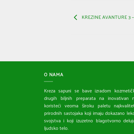
KREZINE AVANTURE 3 – G
O NAMA
Kreza sapuni se bave izradom kozmetičk
drugih biljnih preparata na inovativan n
koristeći veoma široku paletu najkvalitet
prirodnih sastojaka koji imaju dokazano lek
svojstva i koji izuzetno blagotvorno delu
ljudsko telo.