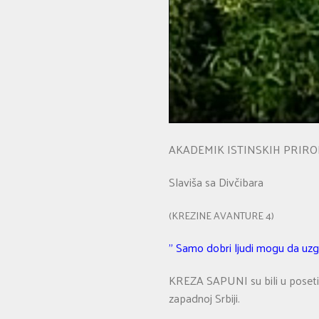
AKADEMIK ISTINSKIH PRIR
Slaviša sa Divčibara
(KREZINE AVANTURE 4)
” Samo dobri ljudi mogu da uzgoj
KREZA SAPUNI su bili u poseti
zapadnoj Srbiji.