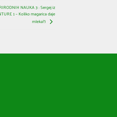
IRODNIH NAUKA 3 : Sergej iz
URE 1 – Koliko magarica daje
mleka?)