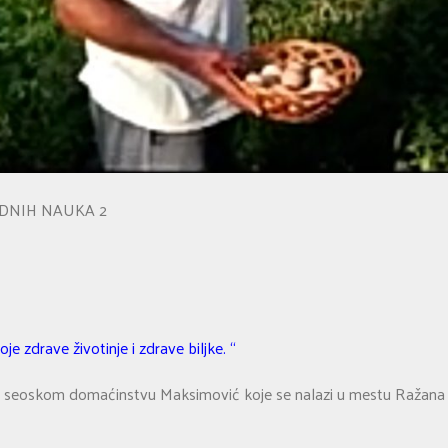
ODNIH NAUKA 2
e zdrave životinje i zdrave biljke. “
 seoskom domaćinstvu Maksimović koje se nalazi u mestu Ražana 