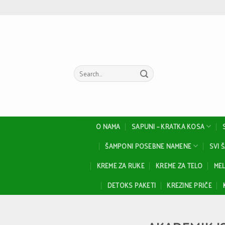
Skip
to
content
Search
for:
O NAMA
SAPUNI – KRATKA KOSA
ŠAMPONI POSEBNE NAMENE
SVI 
KREME ZA RUKE
KREME ZA TELO
MEL
DETOKS PAKETI
KREZINE PRIČE