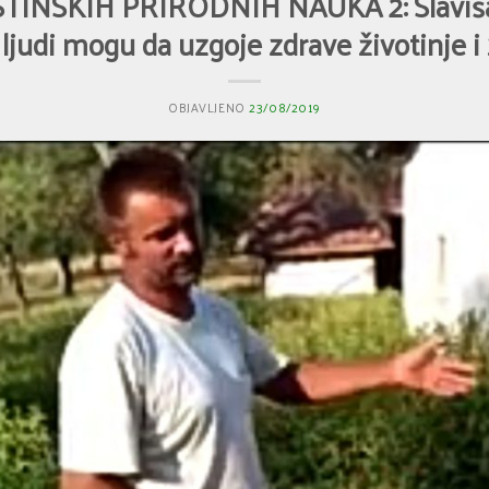
TINSKIH PRIRODNIH NAUKA 2: Slaviša 
ljudi mogu da uzgoje zdrave životinje i 
OBJAVLJENO
23/08/2019