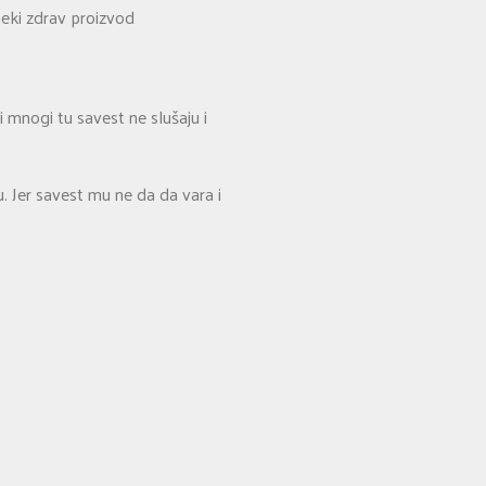
neki zdrav proizvod
mnogi tu savest ne slušaju i
 Jer savest mu ne da da vara i