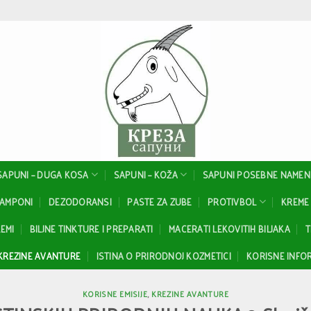
SAPUNI – DUGA KOSA
SAPUNI – KOŽA
SAPUNI POSEBNE NAMEN
ŠAMPONI
DEZODORANSI
PASTE ZA ZUBE
PROTIVBOL
KREME 
EMI
BILJNE TINKTURE I PREPARATI
MACERATI LEKOVITIH BILJAKA
T
KREZINE AVANTURE
ISTINA O PRIRODNOJ KOZMETICI
KORISNE INFOR
KORISNE EMISIJE
,
KREZINE AVANTURE