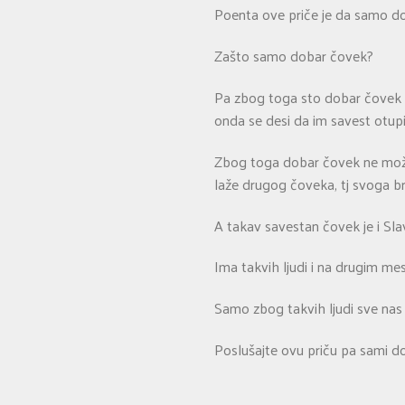
Poenta ove priče je da samo dob
Zašto samo dobar čovek?
Pa zbog toga sto dobar čovek i
onda se desi da im savest otupi
Zbog toga dobar čovek ne može 
laže drugog čoveka, tj svoga bra
A takav savestan čovek je i Sla
Ima takvih ljudi i na drugim mest
Samo zbog takvih ljudi sve nas 
Poslušajte ovu priču pa sami d