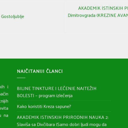
AKADEMIK ISTINSKIH PR
Dimitrovgrada (KREZINE AVANT
ostoljublje
NAJČITANIJI ČLANCI
ih i
BILJNE TINKTURE I LEČENJE NAJTEŽIH
ačin
BOLESTI – program izlečenja
nijih
Kako koristiti Kreza sapune?
ovita
ju na
AKADEMIK ISTINSKIH PRIRODNIH NAUKA 2:
Slaviša sa Divčibara (Samo dobri ljudi mogu da