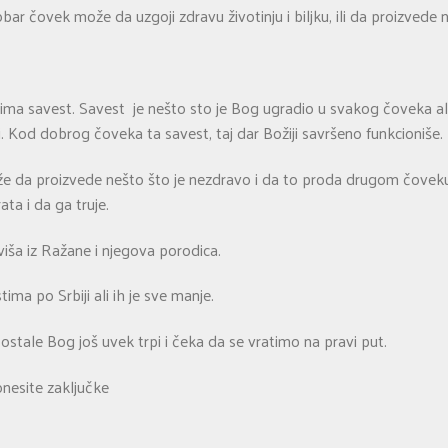
ar čovek može da uzgoji zdravu životinju i biljku, ili da proizvede 
ma savest. Savest je nešto sto je Bog ugradio u svakog čoveka ali 
. Kod dobrog čoveka ta savest, taj dar Božiji savršeno funkcioniše.
da proizvede nešto što je nezdravo i da to proda drugom čoveku.
ta i da ga truje.
viša iz Ražane i njegova porodica.
ima po Srbiji ali ih je sve manje.
ostale Bog još uvek trpi i čeka da se vratimo na pravi put.
onesite zaključke