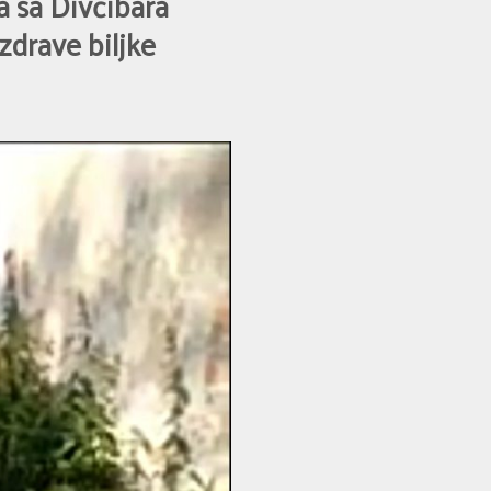
sa Divčibara
zdrave biljke