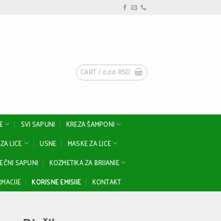
CART /
0,00
RSD
E
SVI SAPUNI
KREZA ŠAMPONI
ZA LICE
USNE
MASKE ZA LICE
EČNI SAPUNI
KOZMETIKA ZA BRIJANJE
MACIJE
KORISNE EMISIJE
KONTAKT