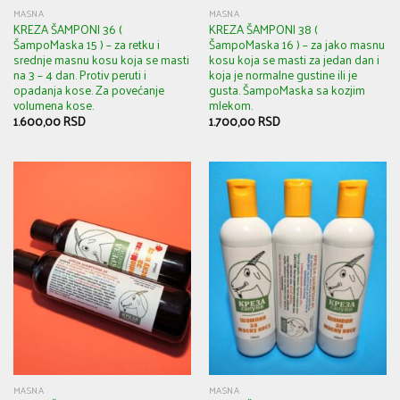
MASNA
MASNA
KREZA ŠAMPONI 36 (
KREZA ŠAMPONI 38 (
ŠampoMaska 15 ) – za retku i
ŠampoMaska 16 ) – za jako masnu
srednje masnu kosu koja se masti
kosu koja se masti za jedan dan i
na 3 – 4 dan. Protiv peruti i
koja je normalne gustine ili je
opadanja kose. Za povećanje
gusta. ŠampoMaska sa kozjim
volumena kose.
mlekom.
1.600,00
RSD
1.700,00
RSD
MASNA
MASNA