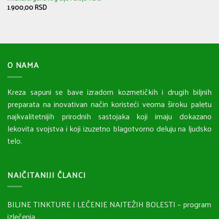
1.900,00
RSD
O NAMA
Kreza sapuni se bave izradom kozmetičkih i drugih biljnih
preparata na inovativan način koristeći veoma široku paletu
najkvalitetnijih prirodnih sastojaka koji imaju dokazano
lekovita svojstva i koji izuzetno blagotvorno deluju na ljudsko
telo.
NAJČITANIJI ČLANCI
BILJNE TINKTURE I LEČENJE NAJTEŽIH BOLESTI – program
izlečenja