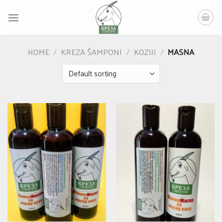
Skip
to
content
HOME
/
KREZA ŠAMPONI
/
KOZIJI
/
MASNA