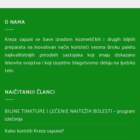
O NAMA
Kreza sapuni se bave izradom kozmetičkih i drugih biljnih
preparata na inovativan način koristeći veoma široku paletu
najkvalitetnijih prirodnih sastojaka koji imaju dokazano
lekovita svojstva i koji izuzetno blagotvorno deluju na ljudsko
telo.
NAJČITANIJI ČLANCI
BILJNE TINKTURE I LEČENJE NAJTEŽIH BOLESTI – program
izlečenja
Kako koristiti Kreza sapune?