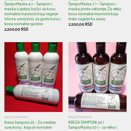
ŠampoMaska 4 ) – Šampon i
ŠampoMaska 7 ) – Šampon i
maska u jednoj bočici za kosu
maska protiv seboreje. Za retku
normalne masnoće koja naginje
kosu normalne masnoće koja
više ka suvoj kosi, za gustu kosu i
malo naginje ka suvoj.
kosu normalne gustine
2.200,00
RSD
2.200,00
RSD
KREZA ŠAMPONI
KREZA ŠAMPONI
Kreza šamponi 25 – Za srednje
KREZA ŠAMPONI 26 (
suvu kosu , koja je normalne
ŠampoMaska 10 ) – za retku i