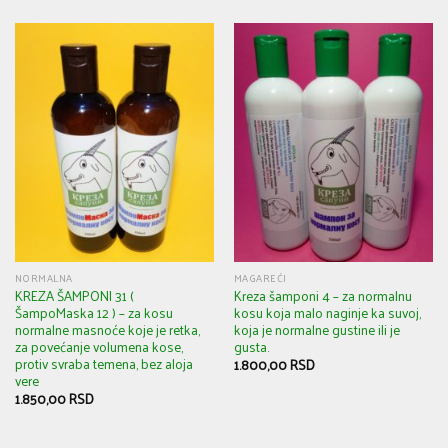
NORMALNA
MAGAREĆI
KREZA ŠAMPONI 31 (
Kreza šamponi 4 – za normalnu
ŠampoMaska 12 ) – za kosu
kosu koja malo naginje ka suvoj,
normalne masnoće koje je retka,
koja je normalne gustine ili je
za povećanje volumena kose,
gusta.
protiv svraba temena, bez aloja
1.800,00
RSD
vere
1.850,00
RSD