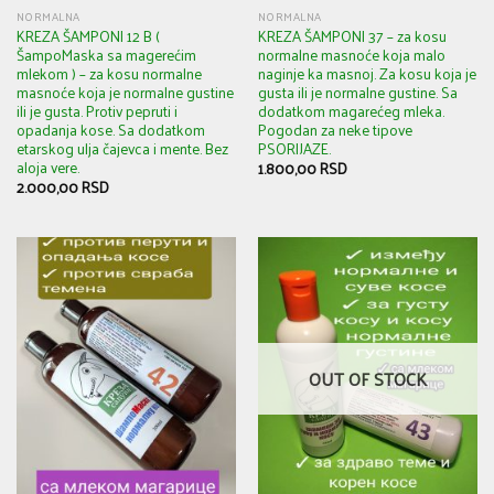
NORMALNA
NORMALNA
KREZA ŠAMPONI 12 B (
KREZA ŠAMPONI 37 – za kosu
ŠampoMaska sa magerećim
normalne masnoće koja malo
mlekom ) – za kosu normalne
naginje ka masnoj. Za kosu koja je
masnoće koja je normalne gustine
gusta ili je normalne gustine. Sa
ili je gusta. Protiv pepruti i
dodatkom magarećeg mleka.
opadanja kose. Sa dodatkom
Pogodan za neke tipove
etarskog ulja čajevca i mente. Bez
PSORIJAZE.
aloja vere.
1.800,00
RSD
2.000,00
RSD
OUT OF STOCK