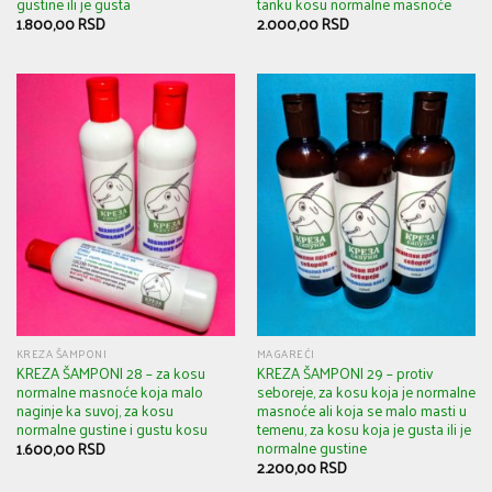
gustine ili je gusta
tanku kosu normalne masnoće
1.800,00
RSD
2.000,00
RSD
KREZA ŠAMPONI
MAGAREĆI
KREZA ŠAMPONI 28 – za kosu
KREZA ŠAMPONI 29 – protiv
normalne masnoće koja malo
seboreje, za kosu koja je normalne
naginje ka suvoj, za kosu
masnoće ali koja se malo masti u
normalne gustine i gustu kosu
temenu, za kosu koja je gusta ili je
normalne gustine
1.600,00
RSD
2.200,00
RSD