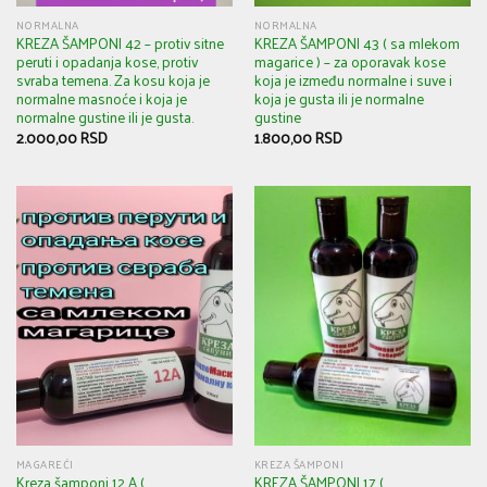
NORMALNA
NORMALNA
KREZA ŠAMPONI 42 – protiv sitne
KREZA ŠAMPONI 43 ( sa mlekom
peruti i opadanja kose, protiv
magarice ) – za oporavak kose
svraba temena. Za kosu koja je
koja je između normalne i suve i
normalne masnoće i koja je
koja je gusta ili je normalne
normalne gustine ili je gusta.
gustine
2.000,00
RSD
1.800,00
RSD
MAGAREĆI
KREZA ŠAMPONI
Kreza šamponi 12 A (
KREZA ŠAMPONI 17 (