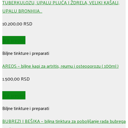
TUBERKULOZU, UPALU PLUĆA I ŽDRELA, VELIKI KAŠALJ,
UPALU BRONHIJA…
10.200,00
RSD
Brzi pregled
Biljne tinkture i preparati
AREOS – biljne kapi za artritis, reumu i osteoporozu ( 100ml )
1.500,00
RSD
Brzi pregled
Biljne tinkture i preparati
BUBREZI I BEŠIKA – biljna tinktura za poboljšanje rada bubrega