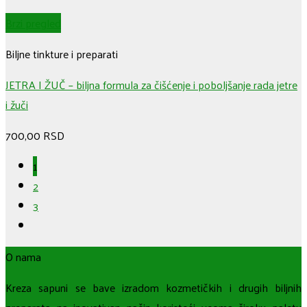
Brzi pregled
Biljne tinkture i preparati
JETRA I ŽUČ – biljna formula za čišćenje i poboljšanje rada jetre
i žuči
700,00
RSD
1
2
3
O nama
Kreza sapuni se bave izradom kozmetičkih i drugih biljnih