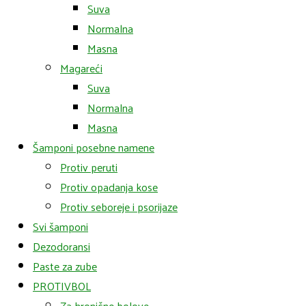
Suva
Normalna
Masna
Magareći
Suva
Normalna
Masna
Šamponi posebne namene
Protiv peruti
Protiv opadanja kose
Protiv seboreje i psorijaze
Svi šamponi
Dezodoransi
Paste za zube
PROTIVBOL
Za hronične bolove