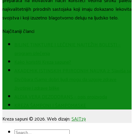
preparata na inovativan način koristeći veoma široku paletu
najkvalitetnijih prirodnih sastojaka koji imaju dokazano lekovita
svojstva i koji izuzetno blagotvorno deluju na ljudsko telo.
Najčitaniji članci
BILJNE TINKTURE I LEČENJE NAJTEŽIH BOLESTI –
program izlečenja
Kako koristiti Kreza sapune?
AKADEMIK ISTINSKIH PRIRODNIH NAUKA 2: Slaviša sa
Divčibara (Samo dobri ljudi mogu da uzgoje zdrave
životinje i zdrave biljke
ALOJA VERA DEZODORANS – opis proizvoda
KREZA ŠAMPONI I ŠAMPOMASKE
Kreza sapuni © 2026. Web dizajn:
SAJT19
Search