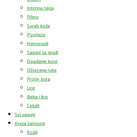
Intimna nega
Piling
Svrab kože
Psorijaza
Hemoroidi
Sapuni za grudi
Opadanje kose
Oštećene ruke
Protiv bora
Lice
Beba i lice
Celulit
Svi sapuni
Kreza šamponi
Koziji