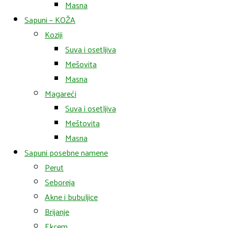
Masna
Sapuni – KOŽA
Koziji
Suva i osetljiva
Mešovita
Masna
Magareći
Suva i osetljiva
Meštovita
Masna
Sapuni posebne namene
Perut
Seboreja
Akne i bubuljice
Brijanje
Ekcem