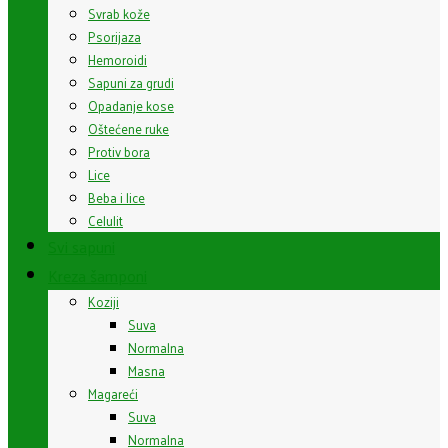
Svrab kože
Psorijaza
Hemoroidi
Sapuni za grudi
Opadanje kose
Oštećene ruke
Protiv bora
Lice
Beba i lice
Celulit
Svi sapuni
Kreza šamponi
Koziji
Suva
Normalna
Masna
Magareći
Suva
Normalna