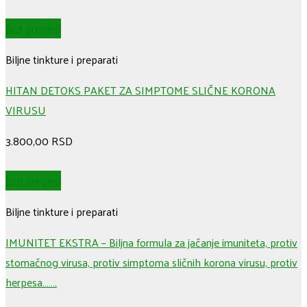
Brzi pregled
Biljne tinkture i preparati
HITAN DETOKS PAKET ZA SIMPTOME SLIČNE KORONA
VIRUSU
3.800,00
RSD
Brzi pregled
Biljne tinkture i preparati
IMUNITET EKSTRA – Biljna formula za jačanje imuniteta, protiv
stomačnog virusa, protiv simptoma sličnih korona virusu, protiv
herpesa…….