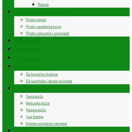
Masna
Šamponi posebne namene
Protiv peruti
Protiv opadanja kose
Protiv seboreje i psorijaze
Svi šamponi
Dezodoransi
Paste za zube
PROTIVBOL
Za hronične bolove
Za sportske i druge povrede
KREME ZA LICE
Suva koža
Mešovita koža
Masna koža
Sve kreme
Kreme posebne namene
USNE