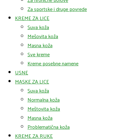
Za sportske i druge povrede
KREME ZA LICE
Suva koža
Mešovita koža
Masna koža
Sve kreme
Kreme posebne namene
USNE
MASKE ZA LICE
Suva koža
Normalna koža
Meštovita koža
Masna koža
Problematična koža
KREME ZA RUKE