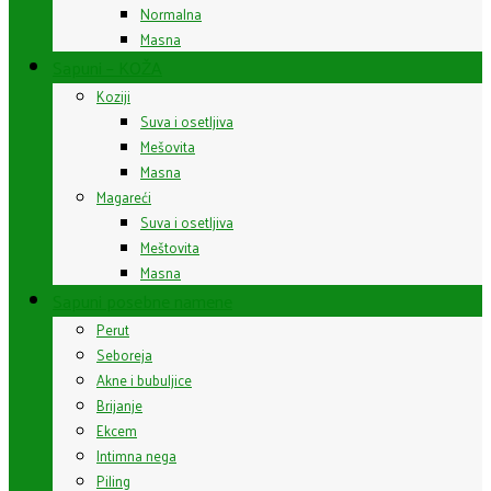
Normalna
Masna
Sapuni – KOŽA
Koziji
Suva i osetljiva
Mešovita
Masna
Magareći
Suva i osetljiva
Meštovita
Masna
Sapuni posebne namene
Perut
Seboreja
Akne i bubuljice
Brijanje
Ekcem
Intimna nega
Piling