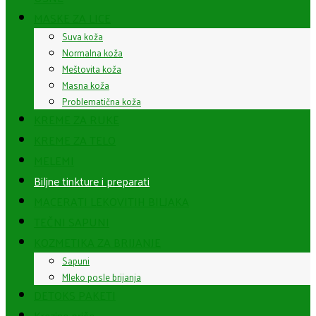
MASKE ZA LICE
Suva koža
Normalna koža
Meštovita koža
Masna koža
Problematična koža
KREME ZA RUKE
KREME ZA TELO
MELEMI
Biljne tinkture i preparati
MACERATI LEKOVITIH BILJAKA
TEČNI SAPUNI
KOZMETIKA ZA BRIJANJE
Sapuni
Mleko posle brijanja
DETOKS PAKETI
Krezine priče