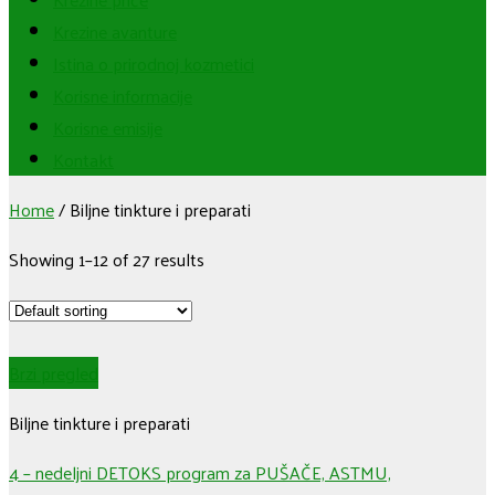
Krezine avanture
Istina o prirodnoj kozmetici
Korisne informacije
Korisne emisije
Kontakt
Home
/
Biljne tinkture i preparati
Showing 1–12 of 27 results
Brzi pregled
Biljne tinkture i preparati
4 – nedeljni DETOKS program za PUŠAČE, ASTMU,