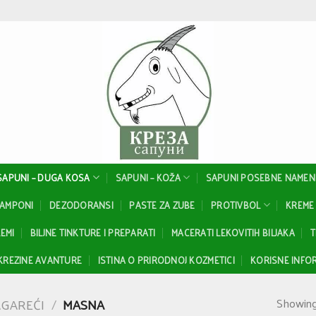
SAPUNI – DUGA KOSA
SAPUNI – KOŽA
SAPUNI POSEBNE NAMEN
ŠAMPONI
DEZODORANSI
PASTE ZA ZUBE
PROTIVBOL
KREME 
EMI
BILJNE TINKTURE I PREPARATI
MACERATI LEKOVITIH BILJAKA
T
KREZINE AVANTURE
ISTINA O PRIRODNOJ KOZMETICI
KORISNE INFOR
Showing 
GAREĆI
/
MASNA