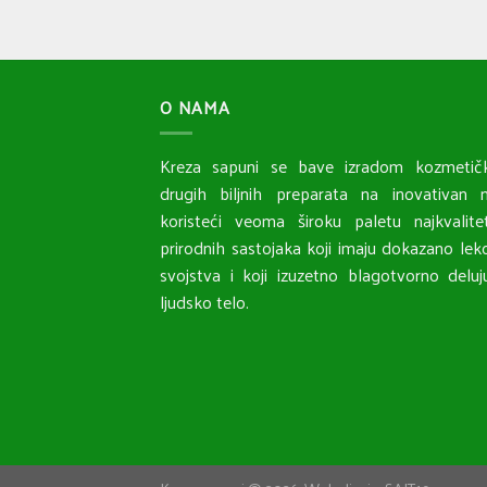
O NAMA
Kreza sapuni se bave izradom kozmetičk
drugih biljnih preparata na inovativan n
koristeći veoma široku paletu najkvalitet
prirodnih sastojaka koji imaju dokazano lek
svojstva i koji izuzetno blagotvorno delu
ljudsko telo.