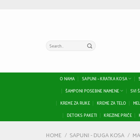
Skip
to
content
Search
for:
O NAMA
SAPUNI – KRATKA KOSA
ŠAMPONI POSEBNE NAMENE
SVI 
KREME ZA RUKE
KREME ZA TELO
MEL
DETOKS PAKETI
KREZINE PRIČE
HOME
/
SAPUNI - DUGA KOSA
/
MA