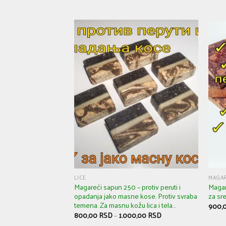
LICE
MAGAR
Magareći sapun 250 – protiv peruti i
Magar
opadanja jako masne kose. Protiv svraba
za sr
temena. Za masnu kožu lica i tela…
900,
800,00
RSD
–
1.000,00
RSD