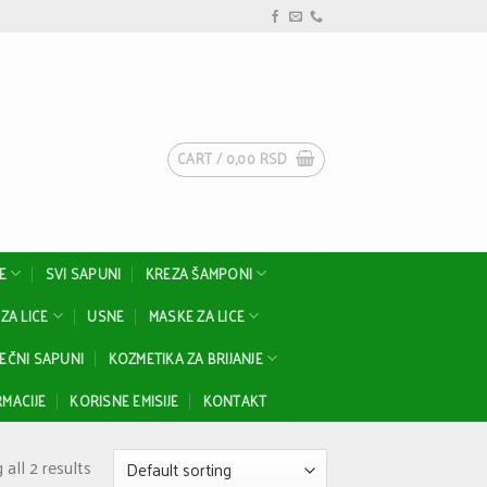
CART /
0,00
RSD
E
SVI SAPUNI
KREZA ŠAMPONI
ZA LICE
USNE
MASKE ZA LICE
EČNI SAPUNI
KOZMETIKA ZA BRIJANJE
MACIJE
KORISNE EMISIJE
KONTAKT
all 2 results