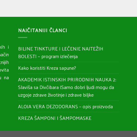
NAJČITANIJI ČLANCI
ih i
BILJNE TINKTURE I LEČENJE NAJTEŽIH
ačin
BOLESTI – program izlečenja
nijih
Kako koristiti Kreza sapune?
ovita
ju na
AKADEMIK ISTINSKIH PRIRODNIH NAUKA 2:
Slaviša sa Divčibara (Samo dobri ljudi mogu da
uzgoje zdrave životinje i zdrave biljke
ALOJA VERA DEZODORANS – opis proizvoda
KREZA ŠAMPONI I ŠAMPOMASKE