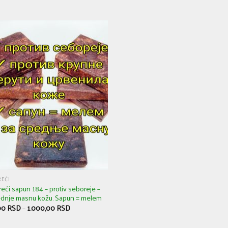
EĆI
eći sapun 184 – protiv seboreje –
ednje masnu kožu. Sapun = melem
00
RSD
–
1.000,00
RSD