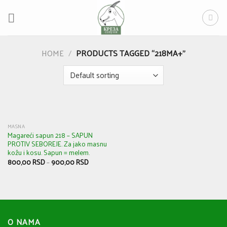
Skip
to
content
HOME
/
PRODUCTS TAGGED “218MA+”
MASNA
Magareći sapun 218 – SAPUN
PROTIV SEBOREJE. Za jako masnu
kožu i kosu. Sapun = melem.
800,00
RSD
–
900,00
RSD
O NAMA