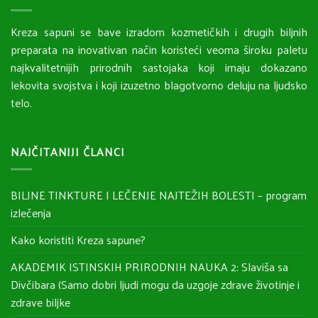
Kreza sapuni se bave izradom kozmetičkih i drugih biljnih
preparata na inovativan način koristeći veoma široku paletu
najkvalitetnijih prirodnih sastojaka koji imaju dokazano
lekovita svojstva i koji izuzetno blagotvorno deluju na ljudsko
telo.
NAJČITANIJI ČLANCI
BILJNE TINKTURE I LEČENJE NAJTEŽIH BOLESTI – program
izlečenja
Kako koristiti Kreza sapune?
AKADEMIK ISTINSKIH PRIRODNIH NAUKA 2: Slaviša sa
Divčibara (Samo dobri ljudi mogu da uzgoje zdrave životinje i
zdrave biljke