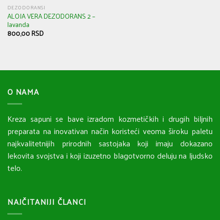
DEZODORANSI
ALOJA VERA DEZODORANS 2 –
lavanda
800,00
RSD
O NAMA
Kreza sapuni se bave izradom kozmetičkih i drugih biljnih
preparata na inovativan način koristeći veoma široku paletu
najkvalitetnijih prirodnih sastojaka koji imaju dokazano
lekovita svojstva i koji izuzetno blagotvorno deluju na ljudsko
telo.
NAJČITANIJI ČLANCI