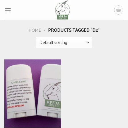
Skip
to
content
HOME
/
PRODUCTS TAGGED “D2”