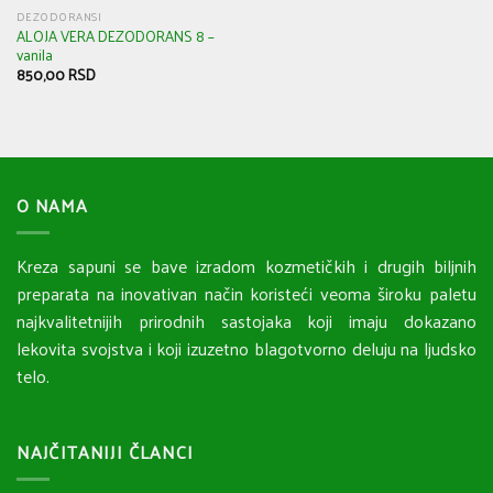
DEZODORANSI
ALOJA VERA DEZODORANS 8 –
vanila
850,00
RSD
O NAMA
Kreza sapuni se bave izradom kozmetičkih i drugih biljnih
preparata na inovativan način koristeći veoma široku paletu
najkvalitetnijih prirodnih sastojaka koji imaju dokazano
lekovita svojstva i koji izuzetno blagotvorno deluju na ljudsko
telo.
NAJČITANIJI ČLANCI