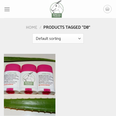
Skip
to
content
HOME
/
PRODUCTS TAGGED “D8”