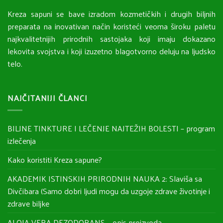
Kreza sapuni se bave izradom kozmetičkih i drugih biljnih
preparata na inovativan način koristeći veoma široku paletu
najkvalitetnijih prirodnih sastojaka koji imaju dokazano
lekovita svojstva i koji izuzetno blagotvorno deluju na ljudsko
telo.
NAJČITANIJI ČLANCI
BILJNE TINKTURE I LEČENJE NAJTEŽIH BOLESTI – program
izlečenja
Kako koristiti Kreza sapune?
AKADEMIK ISTINSKIH PRIRODNIH NAUKA 2: Slaviša sa
Divčibara (Samo dobri ljudi mogu da uzgoje zdrave životinje i
zdrave biljke
ALOJA VERA DEZODORANS – opis proizvoda