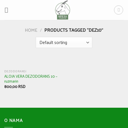
Skip
to
content
HOME
/
PRODUCTS TAGGED “DEZ10”
DEZODORANSI
ALOJA VERA DEZODORANS 10 –
ruzmarin
800,00
RSD
O NAMA