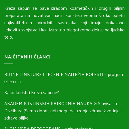
Kreza sapuni se bave izradom kozmetičkih i drugih biljnih
preparata na inovativan način koristeći veoma široku paletu
najkvalitetnijih prirodnih sastojaka koji imaju dokazano
lekovita svojstva i koji izuzetno blagotvorno deluju na ljudsko
telo.
NAJČITANIJI ČLANCI
BILJNE TINKTURE I LEČENJE NAJTEŽIH BOLESTI – program
izlečenja
Kako koristiti Kreza sapune?
AKADEMIK ISTINSKIH PRIRODNIH NAUKA 2: Slaviša sa
Divčibara (Samo dobri ljudi mogu da uzgoje zdrave životinje i
zdrave biljke
ALOJA VERA DEZODORANS – opis proizvoda