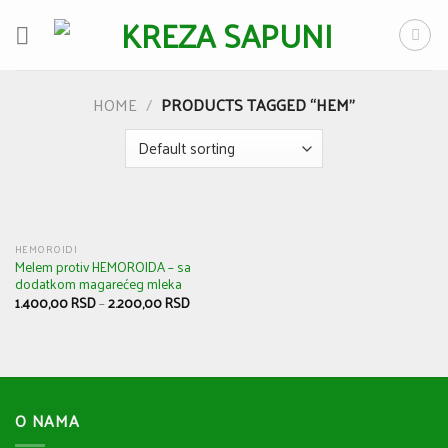
Skip
to
content
HOME
/
PRODUCTS TAGGED “HEM”
HEMOROIDI
Melem protiv HEMOROIDA – sa
dodatkom magarećeg mleka
1.400,00
RSD
–
2.200,00
RSD
O NAMA