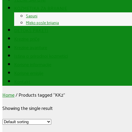
KOZMETIKA ZA BRIJANJE
Sapuni
Mleko posle brijanja
DETOKS PAKETI
Krezine priče
Krezine avanture
Istina o prirodnoj kozmetici
Korisne informacije
Korisne emisije
Kontakt
Home
/
Products tagged “KK2”
Showing the single result