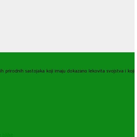
h prirodnih sastojaka koji imaju dokazano lekovita svojstva i koji
biljke