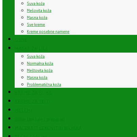
Suva koža
Mešovita koža
Masna koža
Sve kreme
Kreme posebne namene
USNE
MASKE ZA LICE
Suva koža
Normalna koža
Meštovita koža
Masna koža
Problematična koža
KREME ZA RUKE
KREME ZA TELO
MELEMI
Biljne tinkture i preparati
MACERATI LEKOVITIH BILJAKA
TEČNI SAPUNI