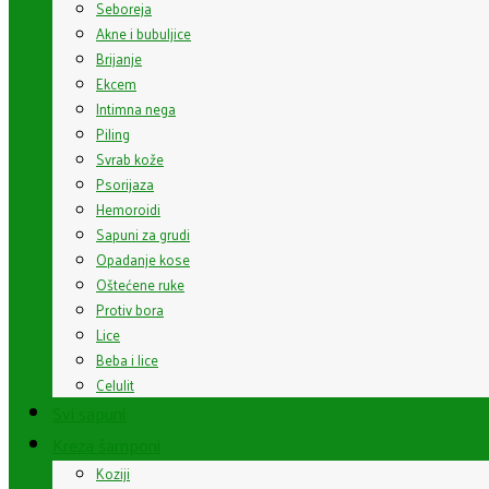
Seboreja
Akne i bubuljice
Brijanje
Ekcem
Intimna nega
Piling
Svrab kože
Psorijaza
Hemoroidi
Sapuni za grudi
Opadanje kose
Oštećene ruke
Protiv bora
Lice
Beba i lice
Celulit
Svi sapuni
Kreza šamponi
Koziji