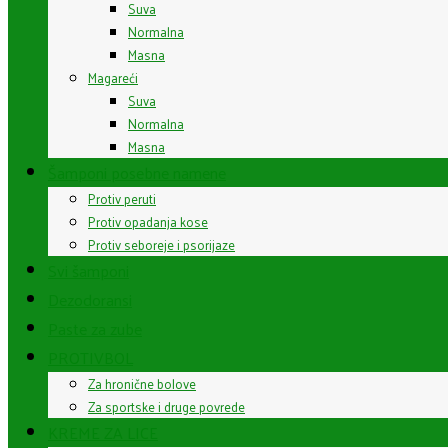
Suva
Normalna
Masna
Magareći
Suva
Normalna
Masna
Šamponi posebne namene
Protiv peruti
Protiv opadanja kose
Protiv seboreje i psorijaze
Svi šamponi
Dezodoransi
Paste za zube
PROTIVBOL
Za hronične bolove
Za sportske i druge povrede
KREME ZA LICE