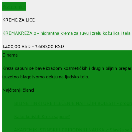
Brzi pregled
KREME ZA LICE
KREMAKREZA 2 – hidrantna krema za suvu i zrelu kožu lica i tela
1.400,00
RSD
–
3.600,00
RSD
O nama
Kreza sapuni se bave izradom kozmetičkih i drugih biljnih prepara
izuzetno blagotvorno deluju na ljudsko telo.
Najčitaniji članci
BILJNE TINKTURE I LEČENJE NAJTEŽIH BOLESTI – progra
Kako koristiti Kreza sapune?
AKADEMIK ISTINSKIH PRIRODNIH NAUKA 2: Slaviša sa Divčib