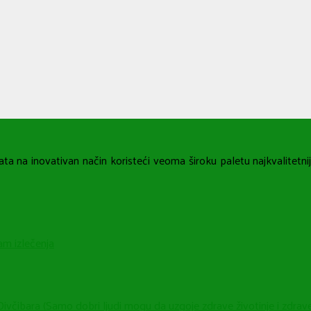
ta na inovativan način koristeći veoma široku paletu najkvalitetniji
m izlečenja
ara (Samo dobri ljudi mogu da uzgoje zdrave životinje i zdrave 