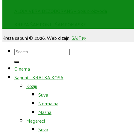
ALOJA VERA DEZODORANS – opis proizvoda
KREZA ŠAMPONI I ŠAMPOMASKE
Kreza sapuni © 2026. Web dizajn:
SAJT19
Search
for:
O nama
Sapuni – KRATKA KOSA
Koziji
Suva
Normalna
Masna
Magareći
Suva