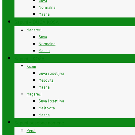
Suva
Normalna
Masna
Sapuni – DUGA KOSA
Magareći
Suva
Normalna
Masna
Sapuni – KOŽA
Koziji
Suva i osetljiva
Mešovita
Masna
Magareći
Suva i osetljiva
Meštovita
Masna
Sapuni posebne namene
Perut