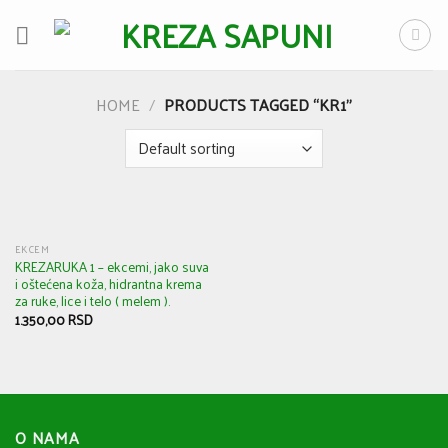
Skip
to
content
HOME
/
PRODUCTS TAGGED “KR1”
EKCEM
KREZARUKA 1 – ekcemi, jako suva
i oštećena koža, hidrantna krema
za ruke, lice i telo ( melem ).
1.350,00
RSD
O NAMA