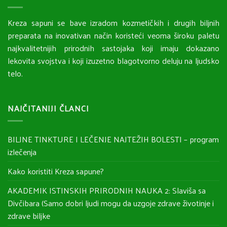
Kreza sapuni se bave izradom kozmetičkih i drugih biljnih
preparata na inovativan način koristeći veoma široku paletu
najkvalitetnijih prirodnih sastojaka koji imaju dokazano
lekovita svojstva i koji izuzetno blagotvorno deluju na ljudsko
telo.
NAJČITANIJI ČLANCI
BILJNE TINKTURE I LEČENJE NAJTEŽIH BOLESTI – program
izlečenja
Kako koristiti Kreza sapune?
AKADEMIK ISTINSKIH PRIRODNIH NAUKA 2: Slaviša sa
Divčibara (Samo dobri ljudi mogu da uzgoje zdrave životinje i
zdrave biljke