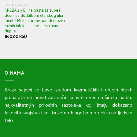
PASTE ZA ZUBE
KREZA 2 – Biljna pasta za zube i
desni sa dodatkom etarskog ulja
mente. Melem protiv paradentoze i
raznih infekcija i oboljenja usne
duplje.
860,00
RSD
O NAMA
Kreza sapuni se bave izradom kozmetičkih i drugih biljnih
preparata na inovativan način koristeći veoma široku paletu
najkvalitetnijih prirodnih sastojaka koji imaju dokazano
lekovita svojstva i koji izuzetno blagotvorno deluju na ljudsko
telo.