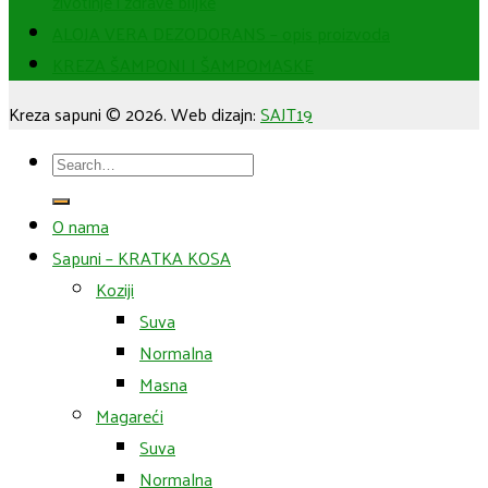
životinje i zdrave biljke
ALOJA VERA DEZODORANS – opis proizvoda
KREZA ŠAMPONI I ŠAMPOMASKE
Kreza sapuni © 2026. Web dizajn:
SAJT19
Search
for:
O nama
Sapuni – KRATKA KOSA
Koziji
Suva
Normalna
Masna
Magareći
Suva
Normalna