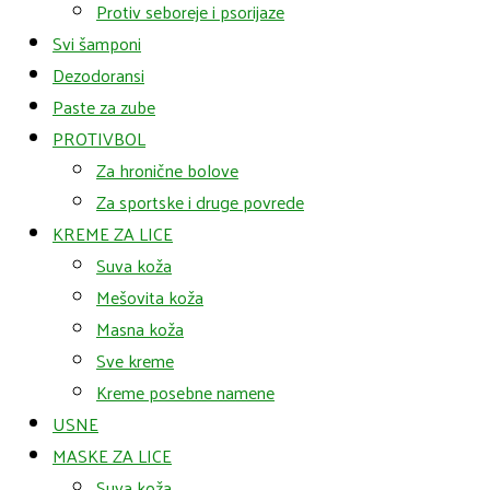
Protiv seboreje i psorijaze
Svi šamponi
Dezodoransi
Paste za zube
PROTIVBOL
Za hronične bolove
Za sportske i druge povrede
KREME ZA LICE
Suva koža
Mešovita koža
Masna koža
Sve kreme
Kreme posebne namene
USNE
MASKE ZA LICE
Suva koža