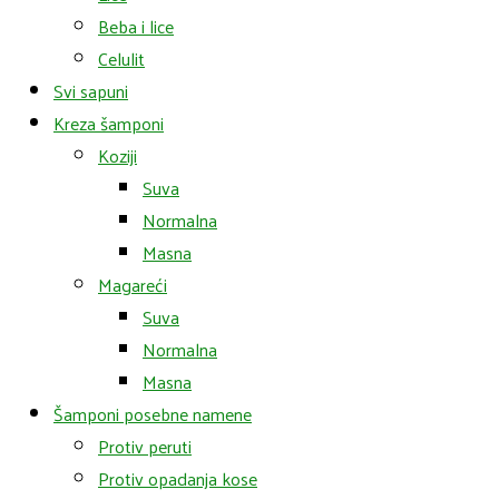
Beba i lice
Celulit
Svi sapuni
Kreza šamponi
Koziji
Suva
Normalna
Masna
Magareći
Suva
Normalna
Masna
Šamponi posebne namene
Protiv peruti
Protiv opadanja kose