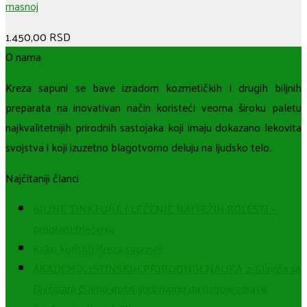
masnoj
1.450,00
RSD
O nama
Kreza sapuni se bave izradom kozmetičkih i drugih biljnih
preparata na inovativan način koristeći veoma široku paletu
najkvalitetnijih prirodnih sastojaka koji imaju dokazano lekovita
svojstva i koji izuzetno blagotvorno deluju na ljudsko telo.
Najčitaniji članci
BILJNE TINKTURE I LEČENJE NAJTEŽIH BOLESTI –
program izlečenja
Kako koristiti Kreza sapune?
AKADEMIK ISTINSKIH PRIRODNIH NAUKA 2: Slaviša sa
Divčibara (Samo dobri ljudi mogu da uzgoje zdrave