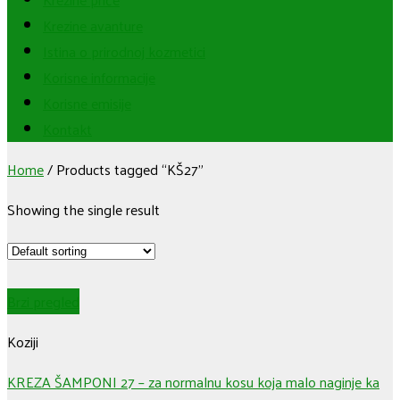
Krezine avanture
Istina o prirodnoj kozmetici
Korisne informacije
Korisne emisije
Kontakt
Home
/
Products tagged “KŠ27”
Showing the single result
Brzi pregled
Koziji
KREZA ŠAMPONI 27 – za normalnu kosu koja malo naginje ka