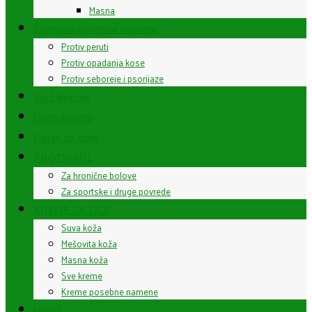
Masna
Šamponi posebne namene
Protiv peruti
Protiv opadanja kose
Protiv seboreje i psorijaze
Svi šamponi
Dezodoransi
Paste za zube
PROTIVBOL
Za hronične bolove
Za sportske i druge povrede
KREME ZA LICE
Suva koža
Mešovita koža
Masna koža
Sve kreme
Kreme posebne namene
USNE