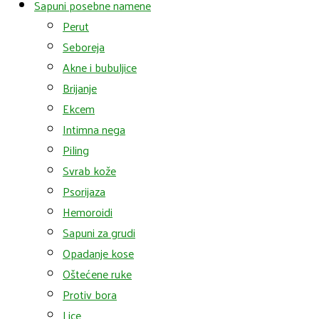
Sapuni posebne namene
Perut
Seboreja
Akne i bubuljice
Brijanje
Ekcem
Intimna nega
Piling
Svrab kože
Psorijaza
Hemoroidi
Sapuni za grudi
Opadanje kose
Oštećene ruke
Protiv bora
Lice