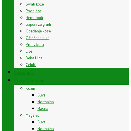
Svrab kože
Psorijaza
Hemoroidi
Sapuni za grudi
Opadanje kose
Oštećene ruke
Protiv bora
Lice
Beba i lice
Celulit
Svi sapuni
Kreza šamponi
Koziji
Suva
Normalna
Masna
Magareći
Suva
Normalna