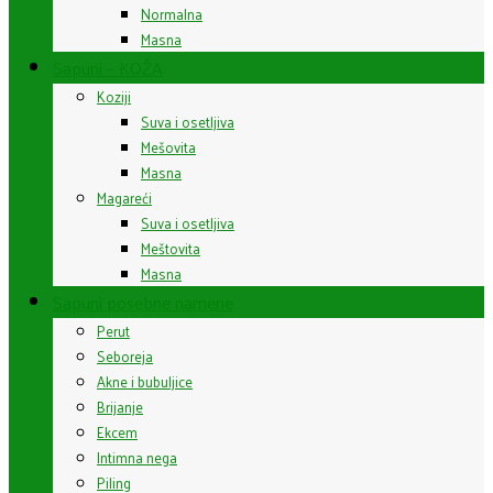
Normalna
Masna
Sapuni – KOŽA
Koziji
Suva i osetljiva
Mešovita
Masna
Magareći
Suva i osetljiva
Meštovita
Masna
Sapuni posebne namene
Perut
Seboreja
Akne i bubuljice
Brijanje
Ekcem
Intimna nega
Piling