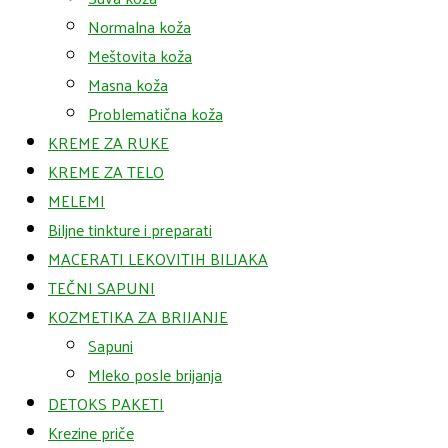
Normalna koža
Meštovita koža
Masna koža
Problematična koža
KREME ZA RUKE
KREME ZA TELO
MELEMI
Biljne tinkture i preparati
MACERATI LEKOVITIH BILJAKA
TEČNI SAPUNI
KOZMETIKA ZA BRIJANJE
Sapuni
Mleko posle brijanja
DETOKS PAKETI
Krezine priče