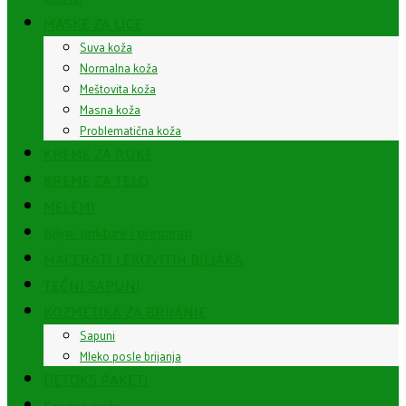
MASKE ZA LICE
Suva koža
Normalna koža
Meštovita koža
Masna koža
Problematična koža
KREME ZA RUKE
KREME ZA TELO
MELEMI
Biljne tinkture i preparati
MACERATI LEKOVITIH BILJAKA
TEČNI SAPUNI
KOZMETIKA ZA BRIJANJE
Sapuni
Mleko posle brijanja
DETOKS PAKETI
Krezine priče