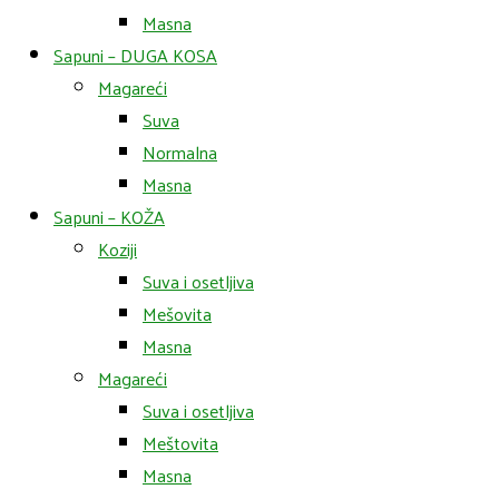
Masna
Sapuni – DUGA KOSA
Magareći
Suva
Normalna
Masna
Sapuni – KOŽA
Koziji
Suva i osetljiva
Mešovita
Masna
Magareći
Suva i osetljiva
Meštovita
Masna