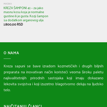
MASNA
KREZA ŠAMPONI 41 – za jako
masnu kosu koja je normalne
gustine ili je gusta. Kozji šampon
sa dodatkom arganovog ulja.
1.800,00
RSD
O NAMA
Kreza sapuni se bave izradom kozmetičkih i drugih biljnih
preparata na inovativan način koristeći veoma široku paletu
najkvalitetnijih prirodnih sastojaka koji imaju dokazano
lekovita svojstva i koji izuzetno blagotvorno deluju na ljudsko
telo.
NAJČITANIJI ČLANCI