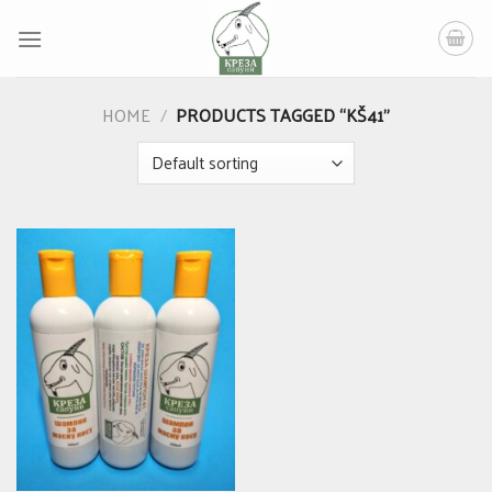
Skip
to
content
HOME
/
PRODUCTS TAGGED “KŠ41”