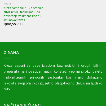
KOZIJI
Kreza šamponi 7 – Za srednje
suvu, retku i tanku kosu. Za
povećanje volumena kose (
limunova trava ).
1.500,00
RSD
O NAMA
Kreza sapuni se bave izradom kozmetičkih i drugih biljnih
preparata na inovativan način koristeći veoma široku paletu
najkvalitetnijih prirodnih sastojaka koji imaju dokazano
lekovita svojstva i koji izuzetno blagotvorno deluju na ljudsko
telo.
NAJČITANIJI ČLANCI