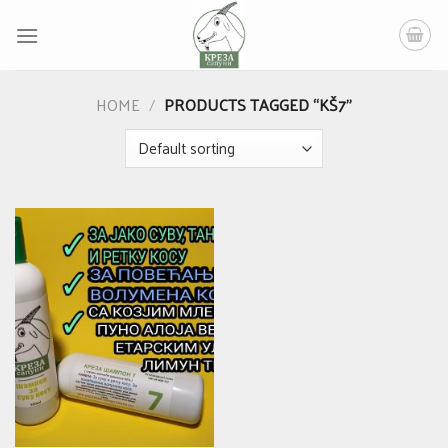
Skip
to
content
HOME
/
PRODUCTS TAGGED “KŠ7”