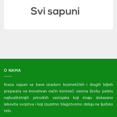
O NAMA
Kreza sapuni se bave izradom kozmetičkih i drugih biljnih
preparata na inovativan način koristeći veoma široku paletu
najkvalitetnijih prirodnih sastojaka koji imaju dokazano
lekovita svojstva i koji izuzetno blagotvorno deluju na ljudsko
telo.