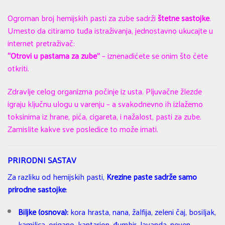
Ogroman broj hemijskih pasti za zube sadrži
štetne sastojke
.
Umesto da citiramo tuđa istraživanja, jednostavno ukucajte u
internet pretraživač:
“Otrovi u pastama za zube”
– iznenadićete se onim što ćete
otkriti.
Zdravlje celog organizma počinje iz usta. Pljuvačne žlezde
igraju ključnu ulogu u varenju – a svakodnevno ih izlažemo
toksinima iz hrane, pića, cigareta, i nažalost, pasti za zube.
Zamislite kakve sve posledice to može imati.
PRIRODNI SASTAV
Za razliku od hemijskih pasti,
Krezine paste sadrže samo
prirodne sastojke
:
Biljke (osnova):
kora hrasta, nana, žalfija, zeleni čaj, bosiljak,
kamilica, origano, kantarion, đumbir, lavanda, neven,