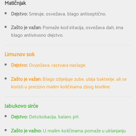
Matičnjak
Dejstvo:
Smiruje, osvežava, blago antiseptično.
Zašto je važan:
Pomaže kod iritacija, osvežava dah, ima
blago antivirusno dejstvo.
Limunov sok
Dejstvo:
Osvježava, rastvara naslage.
Zašto je važan:
Blago izbjeljuje zube, ubija bakterije, ali se
koristi u precizno malim količinama zbog kiseline.
Jabukovo sirće
Dejstvo:
Detoksikacija, balans pH.
Zašto je važno:
U malim količinama pomaže u uklanjanju