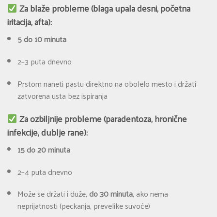
Za blaže probleme
(blaga upala desni, početna
iritacija, afta):
5 do 10 minuta
2–3 puta dnevno
Prstom naneti pastu direktno na obolelo mesto i držati
zatvorena usta bez ispiranja
Za ozbiljnije probleme
(paradentoza, hronične
infekcije, dublje rane):
15 do 20 minuta
2–4 puta dnevno
Može se držati i duže,
do 30 minuta
, ako nema
neprijatnosti (peckanja, prevelike suvoće)