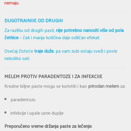
nemaju.
DUGOTRAJNIJE OD DRUGIH
Za razliku od drugih pasti,
nije potrebno nanositi više od pola
četkice
– čak i manja količina daje odličan efekat.
Osećaj čistoće
traje duže
, pa vam zubi ostaju sveži i posle
nekoliko sati.
MELEM PROTIV PARADENTOZE I ZA INFEKCIJE
Krezine biljne paste mogu se koristiti i kao
prirodan melem
za:
paradentozu
infekcije i upale usne duplje
Preporučeno vreme držanja paste za lečenje: