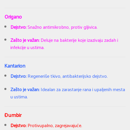
Origano
Dejstvo:
Snažno antimikrobno, protiv gljivica.
Zašto je važan:
Deluje na bakterije koje izazivaju zadah i
infekcije u ustima.
Kantarion
Dejstvo:
Regeneriše tkivo, antibakterijsko dejstvo.
Zašto je važan:
Idealan za zarastanje rana i upaljenih mesta
u ustima.
Đumbir
Dejstvo:
Protivupalno, zagrejavajuće.