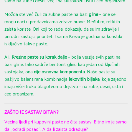
samo na zube i desni, već i na sluzokožu usta i ceo organizam.
Možda ste već čuli za zubne paste na bazi
gline
– one se
mogu naći u prodavnicama zdrave hrane. Međutim, retki ih
zaista koriste. Oni koji to rade, dokazuju da su im zdravlje i
prirodni sastojci prioritet. I sama Kreza je godinama koristila
isključivo takve paste.
Ali,
Krezine paste su korak dalje
– bolja verzija svih pasti na
bazi gline. Iako sadrže bentonit glinu kao jedan od ključnih
sastojaka, ona
nije osnovna komponenta
. Naše paste su
pažljivo balansirana kombinacija
lekovitih biljaka
, koje zajedno
imaju višestruko blagotvorno dejstvo – na zube, desni, usta i
ceo organizam.
ZAŠTO JE SASTAV BITAN?
Većina ljudi pri kupovini paste ne čita sastav. Bitno im je samo
da „odradi posao“. A da li zaista odrađuje?