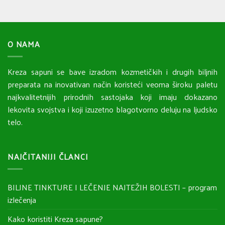
O NAMA
Kreza sapuni se bave izradom kozmetičkih i drugih biljnih
preparata na inovativan način koristeći veoma široku paletu
najkvalitetnijih prirodnih sastojaka koji imaju dokazano
lekovita svojstva i koji izuzetno blagotvorno deluju na ljudsko
telo.
NAJČITANIJI ČLANCI
BILJNE TINKTURE I LEČENJE NAJTEŽIH BOLESTI – program
izlečenja
Kako koristiti Kreza sapune?