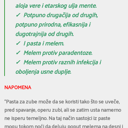
aloja vere i etarskog ulja mente.
✓ Potpuno drugačija od drugih,
potpuno prirodna, efikasnija i
dugotrajnija od drugih.
✓ I pasta i melem.
✓ Melem protiv paradentoze.
✓ Melem protiv raznih infekcija i
oboljenja usne duplje.
NAPOMENA
“Pasta za zube može da se koristi tako što se uveče,
pred spavanje, operu zubi, ali se zatim usta namerno
ne isperu temeljno. Na taj način sastojci iz paste
mogu tokom noći da deluju poput melema na desni i