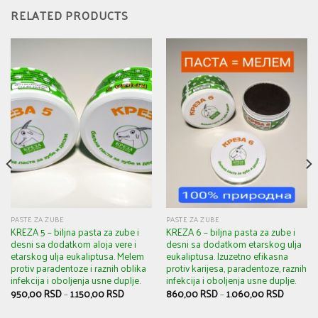
RELATED PRODUCTS
PASTE ZA ZUBE
PASTE ZA ZUBE
KREZA 5 – biljna pasta za zube i
KREZA 6 – biljna pasta za zube i
desni sa dodatkom aloja vere i
desni sa dodatkom etarskog ulja
etarskog ulja eukaliptusa. Melem
eukaliptusa. Izuzetno efikasna
protiv paradentoze i raznih oblika
protiv karijesa, paradentoze, raznih
infekcija i oboljenja usne duplje.
infekcija i oboljenja usne duplje.
950,00
RSD
–
1.150,00
RSD
860,00
RSD
–
1.060,00
RSD