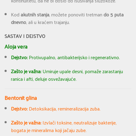
kontinuitetu, da ne bi došlo do isušivanja sluzokože.
Kod
akutnih stanja
, možete ponoviti tretman
do 5 puta
dnevno
, ali u kraćem trajanju.
SASTAV I DEJSTVO
Aloja vera
Dejstvo:
Protivupalno, antibakterijsko i regenerativno.
Zašto je važna:
Umiruje upale desni, pomaže zarastanju
ranica i afti, deluje osvežavajuće.
Bentonit glina
Dejstvo:
Detoksikacija, remineralizacija zuba.
Zašto je važna:
Izvlači toksine, neutralizuje bakterije,
bogata je mineralima koji jačaju zube.