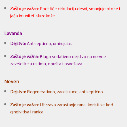
Zašto je važan:
Podstiče cirkulaciju desni, smanjuje otoke i
jača imunitet sluzokože.
Lavanda
Dejstvo:
Antiseptično, umirujuće.
Zašto je važna:
Blago sedativno dejstvo na nervne
završetke u ustima, opušta i osvežava.
Neven
Dejstvo:
Regenerativno, zaceljujuće, antiseptično.
Zašto je važan:
Ubrzava zarastanje rana, koristi se kod
gingivitisa i ranica.