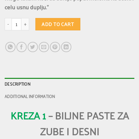
celu usnu duplju.”
KREZA 1 - Biljna pasta za zube i desni sa dodatkom aloja vere i mente. Mel
ADD TO CART
DESCRIPTION
ADDITIONAL INFORMATION
KREZA 1
– BILJNE PASTE ZA
ZUBE I DESNI