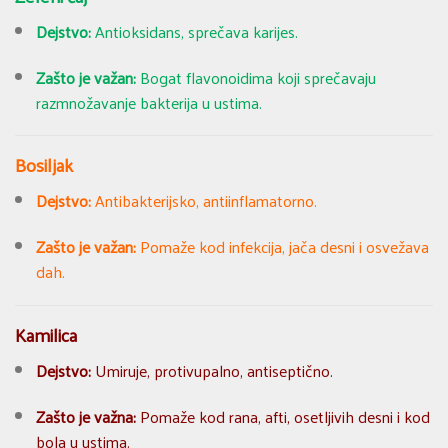
Dejstvo:
Antioksidans, sprečava karijes.
Zašto je važan:
Bogat flavonoidima koji sprečavaju
razmnožavanje bakterija u ustima.
Bosiljak
Dejstvo:
Antibakterijsko, antiinflamatorno.
Zašto je važan:
Pomaže kod infekcija, jača desni i osvežava
dah.
Kamilica
Dejstvo:
Umiruje, protivupalno, antiseptično.
Zašto je važna:
Pomaže kod rana, afti, osetljivih desni i kod
bola u ustima.