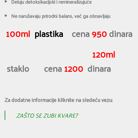
Deluju detoksikacijski i remineralizujuće
Ne narušavaju prirodni balans, već ga obnavljaju
100ml
plastika
cena
950
dinara
120ml
staklo cena
1200
dinara
Za dodatne informacije kliknite na sledeću vezu:
ZAŠTO SE ZUBI KVARE?