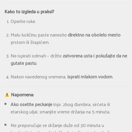
Kako to izgleda u praksi?
Operite ruke.
Malu količinu paste nanesite
direktno na obolelo mesto
prstom ili štapićem.
Ne ispirati odmah – držite
zatvorena usta i pokušajte da ne
gutate pastu
.
Nakon navedenog vremena,
isprati mlakom vodom
.
Napomena:
Ako osetite peckanje
(npr. zbog đumbira, sirćeta ili
etarskog ulja), smanjite vreme držanja na 5 minuta.
Ne preporučuje se držanje duže od 30 minuta u