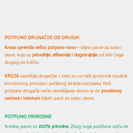
POTPUNO DRUGAČIJE OD DRUGIH
Kreza spremila nešto potpuno novo –
biljne paste za zube i
desni, koje su
prirodnije, efikasnije i dugotrajnije
od bilo čega
drugog na tržištu.
KREZA
razmišlja drugačije. I zato su svi naši proizvodi rezultat
inovativnog pristupa i pažljivog biranja sastojaka. Naš
potpuno drugačiji način razmišljanja doveo je do
posebnog
sastava i teksture
biljnih pasti za zube i desni.
POTPUNO PRIRODNE
Krezine paste su
100% prirodne
. Zbog toga pozitivno utiču ne