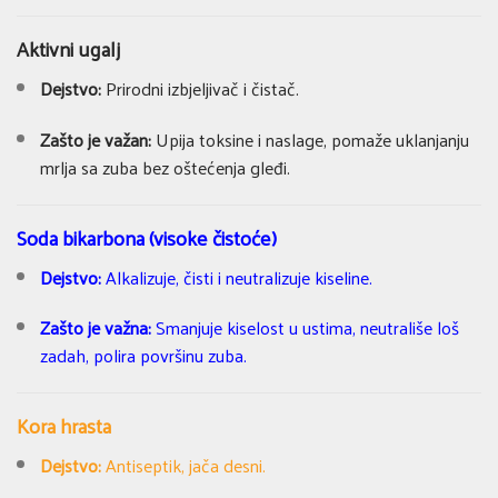
Aktivni ugalj
Dejstvo:
Prirodni izbjeljivač i čistač.
Zašto je važan:
Upija toksine i naslage, pomaže uklanjanju
mrlja sa zuba bez oštećenja gleđi.
Soda bikarbona (visoke čistoće)
Dejstvo:
Alkalizuje, čisti i neutralizuje kiseline.
Zašto je važna:
Smanjuje kiselost u ustima, neutrališe loš
zadah, polira površinu zuba.
Kora hrasta
Dejstvo:
Antiseptik, jača desni.