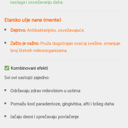
naslaga i osvežavanju daha.
Etarsko ulje nane (mente)
Dejstvo:
Antibakterijsko, osvežavajuće.
Zašto je važno:
Pruža dugotrajan osećaj svežine, smanjuje
broj štetnih mikroorganizama.
Kombinovani efekti
Svi ovi sastojci zajedno:
Održavaju zdrav mikrobiom u ustima
Pomažu kod paradentoze, gingivitisa, afti i lošeg daha
Jačaju desni i sprečavaju povlačenje