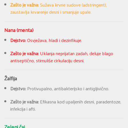
Zašto je važna:
Sužava krvne sudove (adstringent),
zaustavlja krvarenje desni i smanjuje upale.
Nana (menta)
Dejstvo:
Osvježava, hladi i dezinfikuje.
Zašto je važna:
Uklanja neprijatan zadah, deluje blago
antiseptično, stimuliše cirkulaciju desni.
Žalfija
Dejstvo:
Protivupalno, antibakterijsko i antigljivično.
Zašto je važna:
Efikasna kod upaljenih desni, paradentoze,
infekcija i afti.
Zeleni čaj