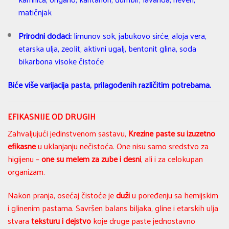
matičnjak
Prirodni dodaci:
limunov sok, jabukovo sirće, aloja vera,
etarska ulja, zeolit, aktivni ugalj, bentonit glina, soda
bikarbona visoke čistoće
Biće više varijacija pasta, prilagođenih različitim potrebama.
EFIKASNIJE OD DRUGIH
Zahvaljujući jedinstvenom sastavu,
Krezine paste su izuzetno
efikasne
u uklanjanju nečistoća. One nisu samo sredstvo za
higijenu –
one su melem za zube i desni
, ali i za celokupan
organizam.
Nakon pranja, osećaj čistoće je
duži
u poređenju sa hemijskim
i glinenim pastama. Savršen balans biljaka, gline i etarskih ulja
stvara
teksturu i dejstvo
koje druge paste jednostavno