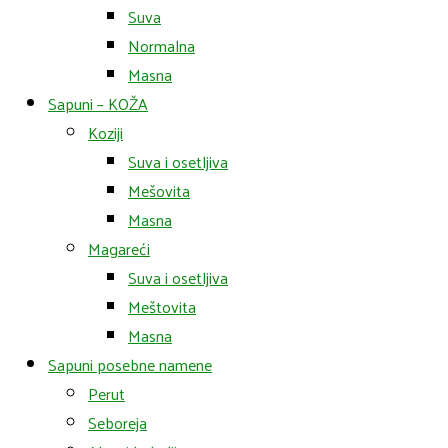
Suva
Normalna
Masna
Sapuni – KOŽA
Koziji
Suva i osetljiva
Mešovita
Masna
Magareći
Suva i osetljiva
Meštovita
Masna
Sapuni posebne namene
Perut
Seboreja