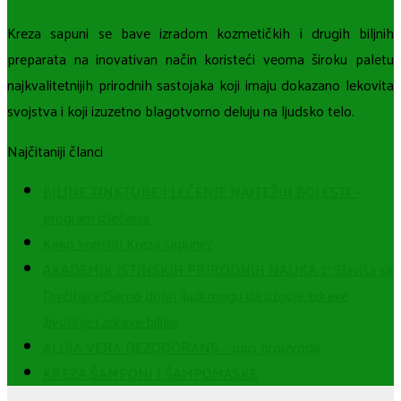
Kreza sapuni se bave izradom kozmetičkih i drugih biljnih
preparata na inovativan način koristeći veoma široku paletu
najkvalitetnijih prirodnih sastojaka koji imaju dokazano lekovita
svojstva i koji izuzetno blagotvorno deluju na ljudsko telo.
Najčitaniji članci
BILJNE TINKTURE I LEČENJE NAJTEŽIH BOLESTI –
program izlečenja
Kako koristiti Kreza sapune?
AKADEMIK ISTINSKIH PRIRODNIH NAUKA 2: Slaviša sa
Divčibara (Samo dobri ljudi mogu da uzgoje zdrave
životinje i zdrave biljke
ALOJA VERA DEZODORANS – opis proizvoda
KREZA ŠAMPONI I ŠAMPOMASKE