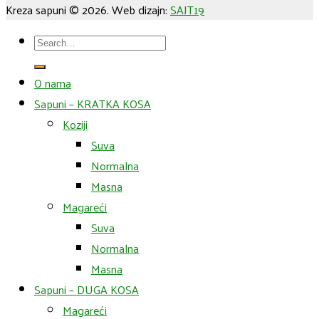
Kreza sapuni © 2026. Web dizajn:
SAJT19
Search
for:
O nama
Sapuni – KRATKA KOSA
Koziji
Suva
Normalna
Masna
Magareći
Suva
Normalna
Masna
Sapuni – DUGA KOSA
Magareći