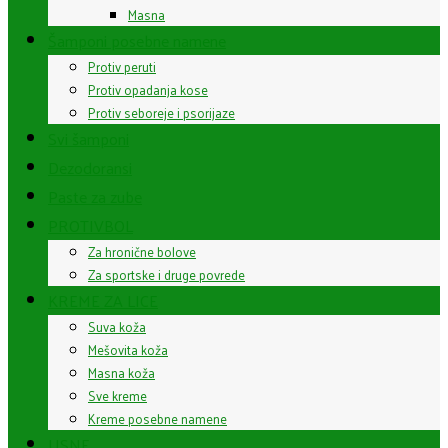
Masna
Šamponi posebne namene
Protiv peruti
Protiv opadanja kose
Protiv seboreje i psorijaze
Svi šamponi
Dezodoransi
Paste za zube
PROTIVBOL
Za hronične bolove
Za sportske i druge povrede
KREME ZA LICE
Suva koža
Mešovita koža
Masna koža
Sve kreme
Kreme posebne namene
USNE