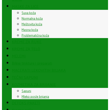
MASKE ZA LICE
Suva koža
Normalna koža
Meštovita koža
Masna koža
Problematična koža
KREME ZA RUKE
KREME ZA TELO
MELEMI
Biljne tinkture i preparati
MACERATI LEKOVITIH BILJAKA
TEČNI SAPUNI
KOZMETIKA ZA BRIJANJE
Sapuni
Mleko posle brijanja
DETOKS PAKETI
Krezine priče