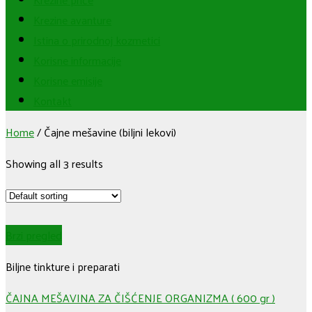
Krezine avanture
Istina o prirodnoj kozmetici
Korisne informacije
Korisne emisije
Kontakt
Home
/
Čajne mešavine (biljni lekovi)
Showing all 3 results
Brzi pregled
Biljne tinkture i preparati
ČAJNA MEŠAVINA ZA ČIŠĆENJE ORGANIZMA ( 600 gr )