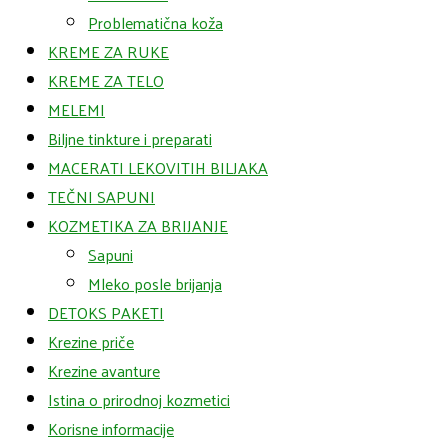
Problematična koža
KREME ZA RUKE
KREME ZA TELO
MELEMI
Biljne tinkture i preparati
MACERATI LEKOVITIH BILJAKA
TEČNI SAPUNI
KOZMETIKA ZA BRIJANJE
Sapuni
Mleko posle brijanja
DETOKS PAKETI
Krezine priče
Krezine avanture
Istina o prirodnoj kozmetici
Korisne informacije