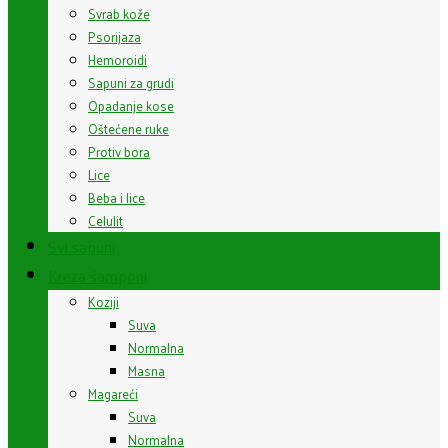
Svrab kože
Psorijaza
Hemoroidi
Sapuni za grudi
Opadanje kose
Oštećene ruke
Protiv bora
Lice
Beba i lice
Celulit
Svi sapuni
Kreza šamponi
Koziji
Suva
Normalna
Masna
Magareći
Suva
Normalna