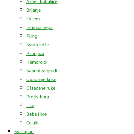
Akne i bubuljice
Brijanje
Ekcem
Intimna nega
Piling
Svrab kože
Psorijaza
Hemoroidi
Sapuni za grudi
Opadanje kose
Oštećene ruke
Protiv bora
Lice
Beba i lice
Celulit
Svi sapuni