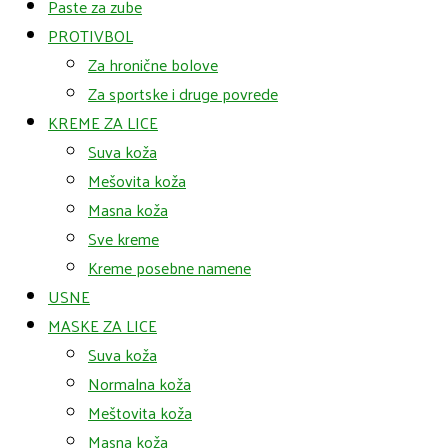
Paste za zube
PROTIVBOL
Za hronične bolove
Za sportske i druge povrede
KREME ZA LICE
Suva koža
Mešovita koža
Masna koža
Sve kreme
Kreme posebne namene
USNE
MASKE ZA LICE
Suva koža
Normalna koža
Meštovita koža
Masna koža