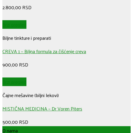
2.800,00
RSD
Brzi pregled
Biljne tinkture i preparati
CREVA 1 – Biljna formula za čišćenje creva
900,00
RSD
Brzi pregled
Čajne mešavine (biljni lekovi)
MISTIČNA MEDICINA – Dr Voren Piters
500,00
RSD
O nama