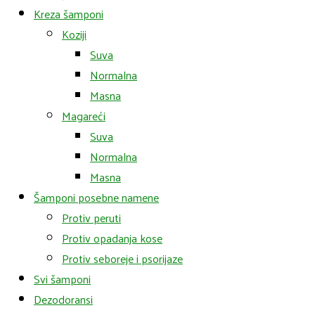
Kreza šamponi
Koziji
Suva
Normalna
Masna
Magareći
Suva
Normalna
Masna
Šamponi posebne namene
Protiv peruti
Protiv opadanja kose
Protiv seboreje i psorijaze
Svi šamponi
Dezodoransi