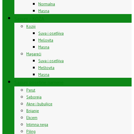
Normalna
Masna
Sapuni – KOŽA
Koziji
Suva i osetljiva
Mešovita
Masna
Magareći
Suva i osetljiva
Meštovita
Masna
Sapuni posebne namene
Perut
Seboreja
Akne i bubuljice
Brijanje
Ekcem
Intimna nega
Piling