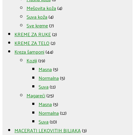
Mešovita koža
(4)
Suva koža
(4)
Sve kreme
(7)
KREME ZA RUKE
(2)
KREME ZA TELO
(2)
Kreza šamponi
(44)
Koziji
(19)
Masna
(5)
Normalna
(5)
Suva
(11)
Magareći
(25)
Masna
(5)
Normalna
(12)
Suva
(10)
MACERATI LEKOVITIH BILJAKA
(3)