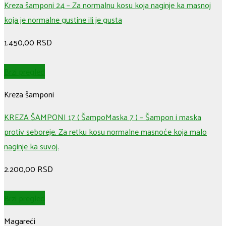
Kreza šamponi 24 – Za normalnu kosu koja naginje ka masnoj
koja je normalne gustine ili je gusta
1.450,00
RSD
Brzi pregled
Kreza šamponi
KREZA ŠAMPONI 17 ( ŠampoMaska 7 ) – Šampon i maska
protiv seboreje. Za retku kosu normalne masnoće koja malo
naginje ka suvoj.
2.200,00
RSD
Brzi pregled
Magareći