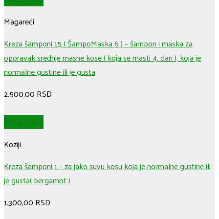
Magareći
Kreza šamponi 15 ( ŠampoMaska 6 ) – šampon i maska za
oporavak srednje masne kose ( koja se masti 4. dan ), koja je
normalne gustine ili je gusta
2.500,00
RSD
Brzi pregled
Koziji
Kreza šamponi 1 – za jako suvu kosu koja je normalne gustine ili
je gusta( bergamot )
1.300,00
RSD