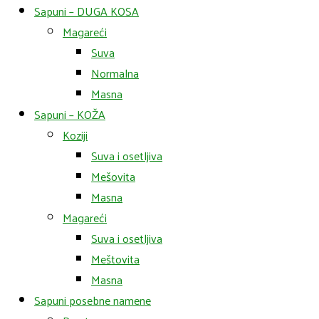
Sapuni – DUGA KOSA
Magareći
Suva
Normalna
Masna
Sapuni – KOŽA
Koziji
Suva i osetljiva
Mešovita
Masna
Magareći
Suva i osetljiva
Meštovita
Masna
Sapuni posebne namene