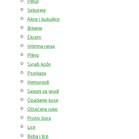
Perut
Seboreja
Akne i bubuljice
Brijanje
Ekcem
Intimna nega
Piling
Svrab kože
Psorijaza
Hemoroidi
Sapuni za grudi
Opadanje kose
Oštećene ruke
Protiv bora
Lice
Beba i lice