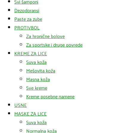
Svi šamponi
Dezodoransi
Paste za zube
PROTIVBOL
Za hronične bolove
Za sportske i druge povrede
KREME ZA LICE
Suva koža
Mešovita koža
Masna koža
Sve kreme
Kreme posebne namene
USNE
MASKE ZA LICE
Suva koža
Normalna koža