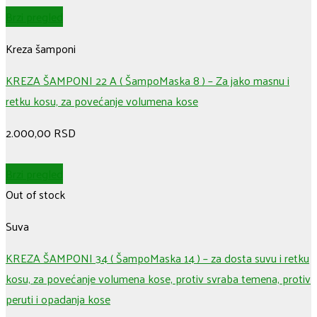
Brzi pregled
Kreza šamponi
KREZA ŠAMPONI 22 A ( ŠampoMaska 8 ) – Za jako masnu i
retku kosu, za povećanje volumena kose
2.000,00
RSD
Brzi pregled
Out of stock
Suva
KREZA ŠAMPONI 34 ( ŠampoMaska 14 ) – za dosta suvu i retku
kosu, za povećanje volumena kose, protiv svraba temena, protiv
peruti i opadanja kose