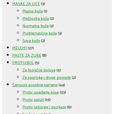
MASKE ZA LICE
(3)
Masna koža
(1)
Meštovita koža
(2)
Normalna koža
(2)
Problematična koža
(3)
Suva koža
(2)
MELEMI
(27)
PASTE ZA ZUBE
(8)
PROTIVBOL
(5)
Za hronične bolove
(5)
Za sportske i druge povrede
(2)
Šamponi posebne namene
(44)
Protiv opadanja kose
(33)
Protiv peruti
(15)
Protiv seboreje i psorijaze
(6)