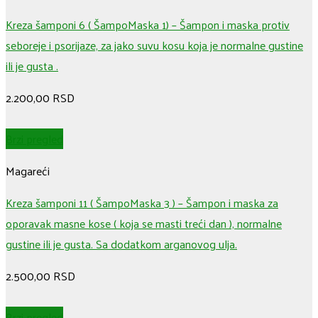
Kreza šamponi 6 ( ŠampoMaska 1) – Šampon i maska protiv
seboreje i psorijaze, za jako suvu kosu koja je normalne gustine
ili je gusta .
2.200,00
RSD
Brzi pregled
Magareći
Kreza šamponi 11 ( ŠampoMaska 3 ) – Šampon i maska za
oporavak masne kose ( koja se masti treći dan ), normalne
gustine ili je gusta. Sa dodatkom arganovog ulja.
2.500,00
RSD
Brzi pregled