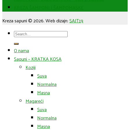
KREZA ŠAMPONI I ŠAMPOMASKE
Kreza sapuni © 2026. Web dizajn:
SAJT19
Search
for:
O nama
Sapuni – KRATKA KOSA
Koziji
Suva
Normalna
Masna
Magareći
Suva
Normalna
Masna