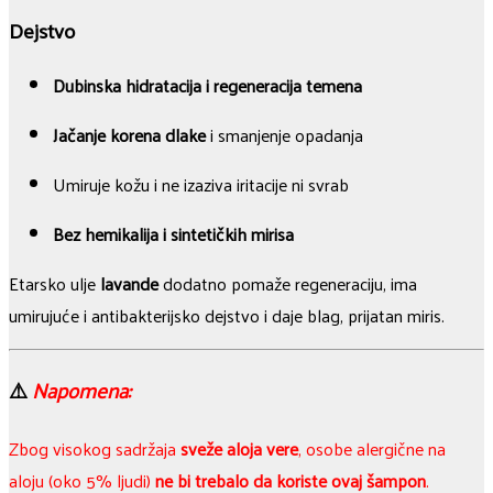
Dejstvo
Dubinska hidratacija i regeneracija temena
Jačanje korena dlake
i smanjenje opadanja
Umiruje kožu i ne izaziva iritacije ni svrab
Bez hemikalija i sintetičkih mirisa
Etarsko ulje
lavande
dodatno pomaže regeneraciju, ima
umirujuće i antibakterijsko dejstvo i daje blag, prijatan miris.
⚠️
Napomena:
Zbog visokog sadržaja
sveže aloja vere
, osobe alergične na
aloju (oko 5% ljudi)
ne bi trebalo da koriste ovaj šampon
.