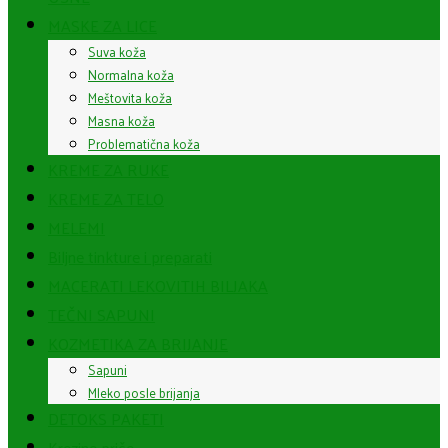
MASKE ZA LICE
Suva koža
Normalna koža
Meštovita koža
Masna koža
Problematična koža
KREME ZA RUKE
KREME ZA TELO
MELEMI
Biljne tinkture i preparati
MACERATI LEKOVITIH BILJAKA
TEČNI SAPUNI
KOZMETIKA ZA BRIJANJE
Sapuni
Mleko posle brijanja
DETOKS PAKETI
Krezine priče