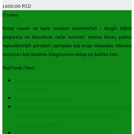
1.600,00
RSD
O nama
Kreza sapuni se bave izradom kozmetičkih i drugih biljnih
preparata na inovativan način koristeći veoma široku paletu
najkvalitetnijih prirodnih sastojaka koji imaju dokazano lekovita
svojstva i koji izuzetno blagotvorno deluju na ljudsko telo.
Najčitaniji članci
BILJNE TINKTURE I LEČENJE NAJTEŽIH BOLESTI –
program izlečenja
Kako koristiti Kreza sapune?
AKADEMIK ISTINSKIH PRIRODNIH NAUKA 2: Slaviša sa
Divčibara (Samo dobri ljudi mogu da uzgoje zdrave
životinje i zdrave biljke
ALOJA VERA DEZODORANS – opis proizvoda