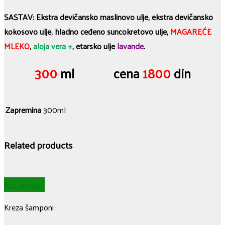
SASTAV: Ekstra devičansko maslinovo ulje, ekstra devičansko
kokosovo ulje, hladno ceđeno suncokretovo ulje,
MAGAREĆE
MLEKO
,
aloja vera +
, etarsko ulje
lavande
.
300
ml cena
1800
din
Zapremina
300ml
Related products
Brzi pregled
Kreza šamponi