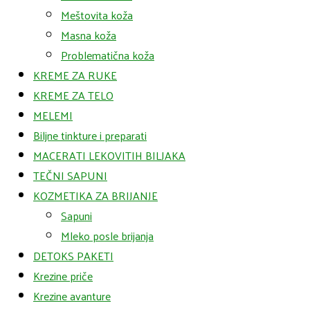
Meštovita koža
Masna koža
Problematična koža
KREME ZA RUKE
KREME ZA TELO
MELEMI
Biljne tinkture i preparati
MACERATI LEKOVITIH BILJAKA
TEČNI SAPUNI
KOZMETIKA ZA BRIJANJE
Sapuni
Mleko posle brijanja
DETOKS PAKETI
Krezine priče
Krezine avanture