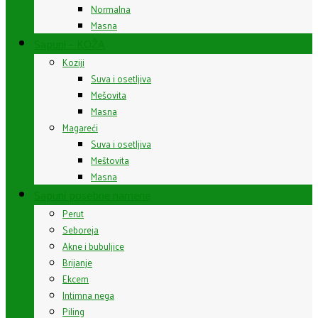
Normalna
Masna
Sapuni – KOŽA
Koziji
Suva i osetljiva
Mešovita
Masna
Magareći
Suva i osetljiva
Meštovita
Masna
Sapuni posebne namene
Perut
Seboreja
Akne i bubuljice
Brijanje
Ekcem
Intimna nega
Piling