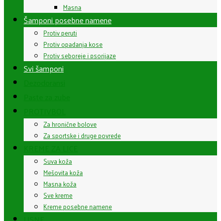
Masna
Šamponi posebne namene
Protiv peruti
Protiv opadanja kose
Protiv seboreje i psorijaze
Svi šamponi
Dezodoransi
Paste za zube
PROTIVBOL
Za hronične bolove
Za sportske i druge povrede
KREME ZA LICE
Suva koža
Mešovita koža
Masna koža
Sve kreme
Kreme posebne namene
USNE