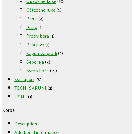
Opadanje kose
(10)
Oštećene ruke
(5)
Perut
(4)
Piling
(1)
Protiv bora
(1)
Psorijaza
(1)
Sapuni za grudi
(2)
Seboreja
(4)
Svrab kože
(19)
Svi sapuni
(32)
TEČNI SAPUNI
(2)
USNE
(1)
Korpa
Description
Additional information