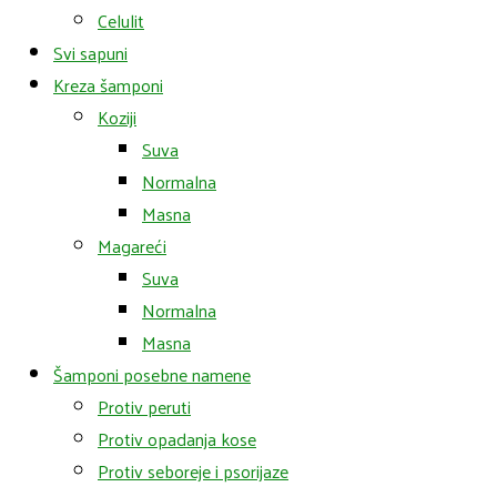
Celulit
Svi sapuni
Kreza šamponi
Koziji
Suva
Normalna
Masna
Magareći
Suva
Normalna
Masna
Šamponi posebne namene
Protiv peruti
Protiv opadanja kose
Protiv seboreje i psorijaze