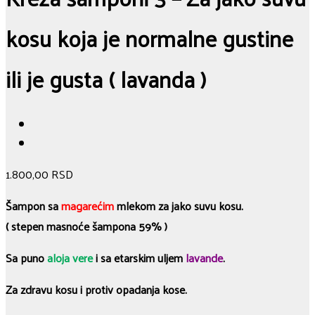
kosu koja je normalne gustine
ili je gusta ( lavanda )
1.800,00
RSD
Šampon sa
magarećim
mlekom za jako suvu kosu.
( stepen masnoće šampona 59% )
Sa puno
aloja vere
i sa etarskim uljem
lavande
.
Za zdravu kosu i protiv opadanja kose.