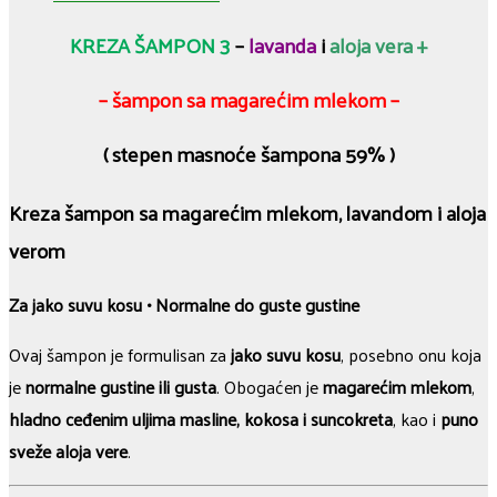
KREZA ŠAMPON 3
–
lavanda
i
aloja vera +
– šampon sa magarećim mlekom –
( stepen masnoće šampona 59% )
Kreza šampon sa magarećim mlekom, lavandom i aloja
verom
Za jako suvu kosu • Normalne do guste gustine
Ovaj šampon je formulisan za
jako suvu kosu
, posebno onu koja
je
normalne gustine ili gusta
. Obogaćen je
magarećim mlekom
,
hladno ceđenim uljima masline, kokosa i suncokreta
, kao i
puno
sveže aloja vere
.