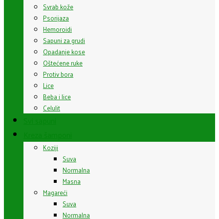
Svrab kože
Psorijaza
Hemoroidi
Sapuni za grudi
Opadanje kose
Oštećene ruke
Protiv bora
Lice
Beba i lice
Celulit
Svi sapuni
Kreza šamponi
Koziji
Suva
Normalna
Masna
Magareći
Suva
Normalna