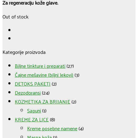
Za regeneraciju kože glave.
Out of stock
Kategorije proizvoda
Biljne tinkture i preparati
(27)
Čajne mešavine (biljni lekovi)
(3)
DETOKS PAKETI
(2)
Dezodoransi
(24)
KOZMETIKA ZA BRIJANJE
(2)
Sapuni
(1)
KREME ZA LICE
(8)
Kreme posebne namene
(4)
Masna koža
(1)