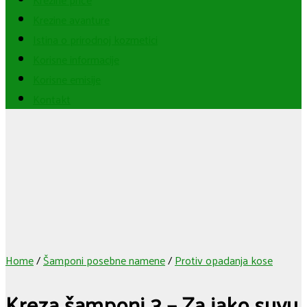
Krezine avanture
Istina o prirodnoj kozmetici
Korisne informacije
Korisne emisije
Kontakt
Home
/
Šamponi posebne namene
/
Protiv opadanja kose
Kreza šamponi 3 – Za jako suvu