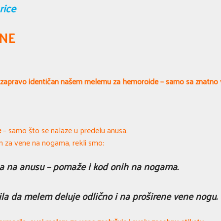
rice
ENE
e zapravo identičan našem melemu za hemoroide – samo sa znatno 
e
– samo što se nalaze u predelu anusa.
em za vene na nogama, rekli smo:
a na anusu – pomaže i kod onih na nogama.
la da melem deluje odlično i na proširene vene nogu.