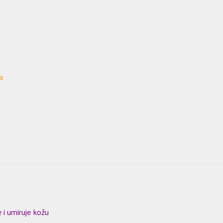
a
 i umiruje kožu