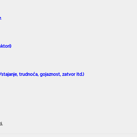
e
.
ktori)
tajanje, trudnoća, gojaznost, zatvor itd.)
i.