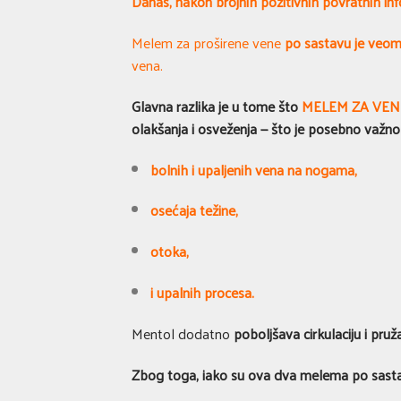
Danas, nakon brojnih pozitivnih povratnih inf
Melem za proširene vene
po sastavu je veo
vena.
Glavna razlika
je u tome što
MELEM ZA VEN
olakšanja i osveženja — što je posebno važno
bolnih i upaljenih vena na nogama,
osećaja težine,
otoka,
i upalnih procesa.
Mentol dodatno
poboljšava cirkulaciju i pruž
Zbog toga, iako su ova dva melema po sast