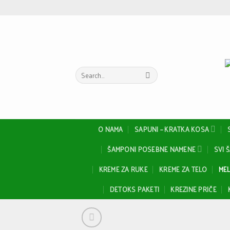
Skip
to
content
Search
for:
O NAMA
SAPUNI – KRATKA KOSA
ŠAMPONI POSEBNE NAMENE
SVI 
KREME ZA RUKE
KREME ZA TELO
MEL
DETOKS PAKETI
KREZINE PRIČE