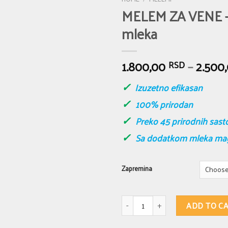
MELEM ZA VENE –
mleka
1.800,00
–
2.500
RSD
✓
Izuzetno efikasan
✓
100% prirodan
✓
Preko 45 prirodnih sast
✓
Sa dodatkom mleka mag
Zapremina
MELEM ZA VENE - Sa dodatkom ma
ADD TO C