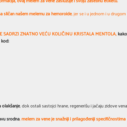
ormacija, ovaj melem za vene zaslužuje i svoju zasebnu etiketu.
ma sličan našem melemu za hemoroide
, jer se i u jednom i u drugom
E SADRZI ZNATNO VEĆU KOLIČINU KRISTALA MENTOLA,
kako 
 kod:
a olakšanje
, dok ostali sastojci hrane, regenerišu i jačaju zidove vena
avu srodna
,
melem za vene je snažniji i prilagođeniji specifičnost