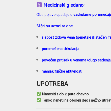
Medicinski gledano:
Obe pojave spadaju u
vaskularne poremećaj
Slični su uzroci za obe:
slabost zidova vena (genetski ili stečeni fa
poremećena cirkulacija
povećan pritisak u venama (dugo sedenje/s
manjak fizičke aktivnosti
UPOTREBA
Nanositi
1 do 2 puta dnevno.
Tanko naneti na oboleli deo i nežno utrljat