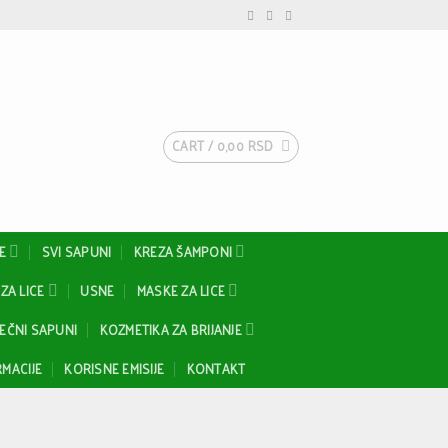
CART /
0,00
RSD
E
SVI SAPUNI
KREZA ŠAMPONI
ZA LICE
USNE
MASKE ZA LICE
EČNI SAPUNI
KOZMETIKA ZA BRIJANJE
MACIJE
KORISNE EMISIJE
KONTAKT