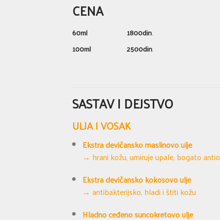
CENA
60ml
1800din
.
100ml
2500din
.
SASTAV I DEJSTVO
ULJA I VOSAK
Ekstra devičansko maslinovo ulje
→ hrani kožu, umiruje upale, bogato anti
Ekstra devičansko kokosovo ulje
→ antibakterijsko, hladi i štiti kožu
Hladno ceđeno suncokretovo ulje