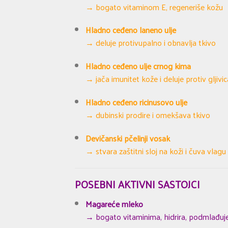
→ bogato vitaminom E, regeneriše kožu
Hladno ceđeno laneno ulje
→ deluje protivupalno i obnavlja tkivo
Hladno ceđeno ulje crnog kima
→ jača imunitet kože i deluje protiv gljivic
Hladno ceđeno ricinusovo ulje
→ dubinski prodire i omekšava tkivo
Devičanski pčelinji vosak
→ stvara zaštitni sloj na koži i čuva vlagu
POSEBNI AKTIVNI SASTOJCI
Magareće mleko
→ bogato vitaminima, hidrira, podmlađuje