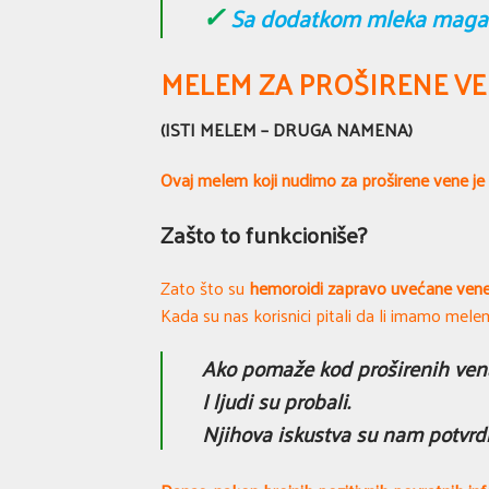
✓
Sa dodatkom mleka maga
MELEM ZA PROŠIRENE V
(ISTI MELEM – DRUGA NAMENA)
Ovaj melem koji nudimo za proširene vene j
Zašto to funkcioniše?
Zato što su
hemoroidi zapravo uvećane ven
Kada su nas korisnici pitali da li imamo mel
Ako pomaže kod proširenih ven
I ljudi su probali.
Njihova iskustva su nam potvrdi