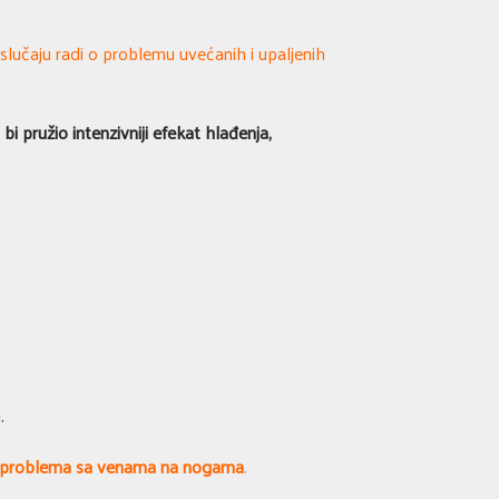
 slučaju radi o problemu uvećanih i upaljenih
bi pružio intenzivniji efekat hlađenja,
.
ima problema sa venama na nogama
.