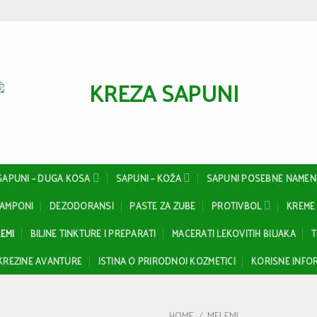
SAPUNI – DUGA KOSA
SAPUNI – KOŽA
SAPUNI POSEBNE NAMEN
ŠAMPONI
DEZODORANSI
PASTE ZA ZUBE
PROTIVBOL
KREME 
EMI
BILJNE TINKTURE I PREPARATI
MACERATI LEKOVITIH BILJAKA
T
KREZINE AVANTURE
ISTINA O PRIRODNOJ KOZMETICI
KORISNE INFOR
HOME
/
MELEMI