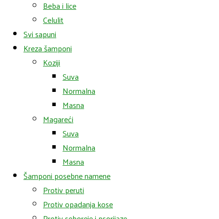
Beba i lice
Celulit
Svi sapuni
Kreza šamponi
Koziji
Suva
Normalna
Masna
Magareći
Suva
Normalna
Masna
Šamponi posebne namene
Protiv peruti
Protiv opadanja kose
Protiv seboreje i psorijaze