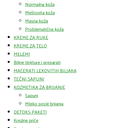
Normalna koža
Meštovita koža
Masna koža
Problematična koža
KREME ZA RUKE
KREME ZA TELO
MELEMI
Biljne tinkture i preparati
MACERATI LEKOVITIH BILJAKA
TEČNI SAPUNI
KOZMETIKA ZA BRIJANJE
Sapuni
Mleko posle brijanja
DETOKS PAKETI
Krezine priče