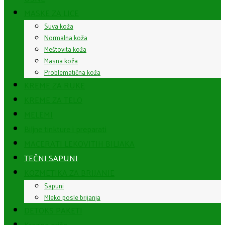
MASKE ZA LICE
Suva koža
Normalna koža
Meštovita koža
Masna koža
Problematična koža
KREME ZA RUKE
KREME ZA TELO
MELEMI
Biljne tinkture i preparati
MACERATI LEKOVITIH BILJAKA
TEČNI SAPUNI
KOZMETIKA ZA BRIJANJE
Sapuni
Mleko posle brijanja
DETOKS PAKETI
Krezine priče