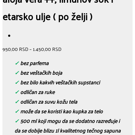
etarsko ulje ( po želji )
950,00
RSD
–
1.450,00
RSD
✓
bez parfema
✓
bez veštačkih boja
✓
bez bilo kakvih veštačkih supstanci
✓
odličan za ruke
✓
odličan za suvu kožu tela
✓
može da se koristi kao kupka za telo
✓
500 ml koji mogu da se dodatno razređuje i
da se dobije blizu 1l kvalitetnog tečnog sapuna