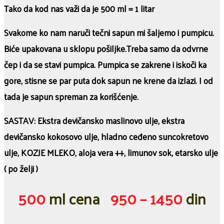
Tako da kod nas važi da je 500 ml = 1 litar
Svakome ko nam naruči tečni sapun mi šaljemo i pumpicu.
Biće upakovana u sklopu pošiljke.Treba samo da odvrne
čep i da se stavi pumpica. Pumpica se zakrene i iskoči ka
gore, stisne se par puta dok sapun ne krene da izlazi. I od
tada je sapun spreman za korišćenje.
SASTAV: Ekstra devičansko maslinovo ulje, ekstra
devičansko kokosovo ulje, hladno ceđeno suncokretovo
ulje, KOZJE MLEKO, aloja vera ++, limunov sok, etarsko ulje
( po želji )
500
ml cena
950 – 1450
din