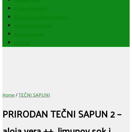
Krezine avanture
Istina o prirodnoj kozmetici
Korisne informacije
Korisne emisije
Kontakt
Home
/
TEČNI SAPUNI
PRIRODAN TEČNI SAPUN 2 –
aloja vera ++, limunov sok i