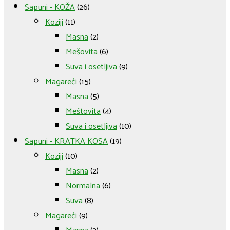
Sapuni - KOŽA
(26)
Koziji
(11)
Masna
(2)
Mešovita
(6)
Suva i osetljiva
(9)
Magareći
(15)
Masna
(5)
Meštovita
(4)
Suva i osetljiva
(10)
Sapuni - KRATKA KOSA
(19)
Koziji
(10)
Masna
(2)
Normalna
(6)
Suva
(8)
Magareći
(9)
Masna
(3)