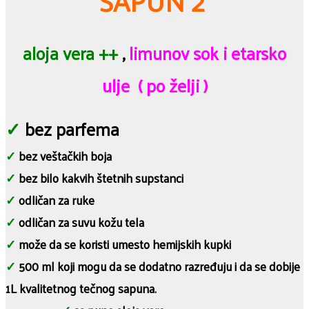
SAPUN 2
aloja vera ++
,
limunov sok i etarsko
ulje ( po želji )
✓
bez parfema
✓
bez veštačkih boja
✓
bez bilo kakvih štetnih supstanci
✓
odličan za ruke
✓
odličan za suvu kožu tela
✓
može da se koristi umesto hemijskih kupki
✓
500 ml koji mogu da se dodatno razređuju i da se dobije
1L kvalitetnog tečnog sapuna.