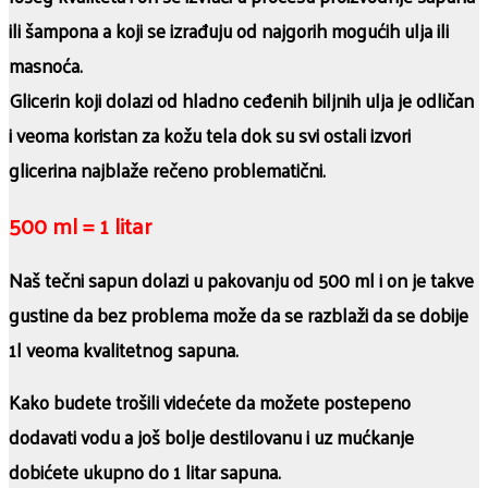
ili šampona a koji se izrađuju od najgorih mogućih ulja ili
masnoća.
Glicerin koji dolazi od hladno ceđenih biljnih ulja je odličan
i veoma koristan za kožu tela dok su svi ostali izvori
glicerina najblaže rečeno problematični.
500 ml = 1 litar
Naš tečni sapun dolazi u pakovanju od 500 ml i on je takve
gustine da bez problema može da se razblaži da se dobije
1l veoma kvalitetnog sapuna.
Kako budete trošili videćete da možete postepeno
dodavati vodu a još bolje destilovanu i uz mućkanje
dobićete ukupno do 1 litar sapuna.