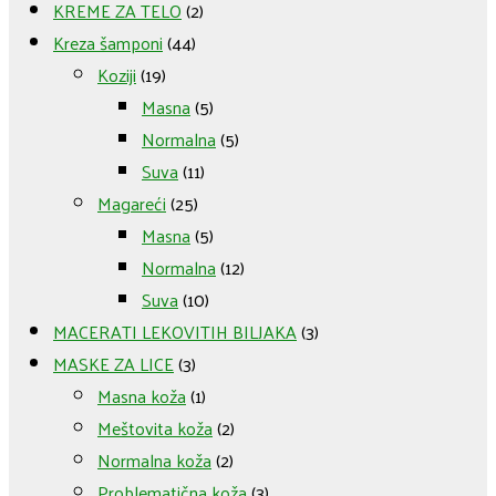
KREME ZA TELO
(2)
Kreza šamponi
(44)
Koziji
(19)
Masna
(5)
Normalna
(5)
Suva
(11)
Magareći
(25)
Masna
(5)
Normalna
(12)
Suva
(10)
MACERATI LEKOVITIH BILJAKA
(3)
MASKE ZA LICE
(3)
Masna koža
(1)
Meštovita koža
(2)
Normalna koža
(2)
Problematična koža
(3)