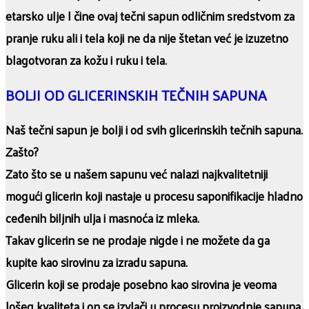
etarsko ulje l čine ovaj tečni sapun odličnim sredstvom za
pranje ruku ali i tela koji ne da nije štetan već je izuzetno
blagotvoran za kožu i ruku i tela.
BOLJI OD GLICERINSKIH TEČNIH SAPUNA
Naš tečni sapun je bolji i od svih glicerinskih tečnih sapuna.
Zašto?
Zato što se u našem sapunu već nalazi najkvalitetniji
mogući glicerin koji nastaje u procesu saponifikacije hladno
ceđenih biljnih ulja i masnoća iz mleka.
Takav glicerin se ne prodaje nigde i ne možete da ga
kupite kao sirovinu za izradu sapuna.
Glicerin koji se prodaje posebno kao sirovina je veoma
lošeg kvaliteta i on se izvlači u procesu proizvodnje sapuna