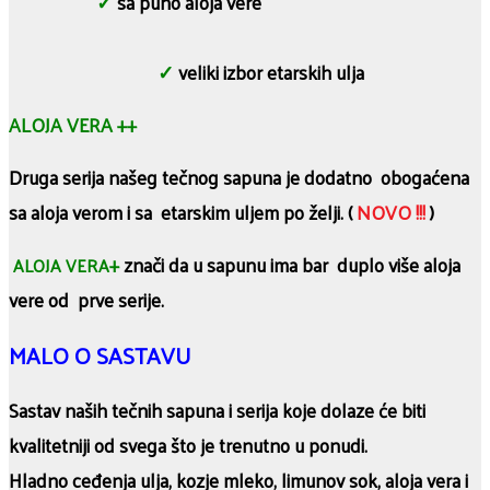
✓
sa puno aloja vere
✓
veliki izbor etarskih ulja
ALOJA VERA ++
Druga serija našeg tečnog sapuna je dodatno obogaćena
sa aloja verom i sa etarskim uljem po želji. (
NOVO !!!
)
+
znači da u sapunu ima bar duplo više aloja
ALOJA VERA
vere od prve serije.
MALO O SASTAVU
Sastav naših tečnih sapuna i serija koje dolaze će biti
kvalitetniji od svega što je trenutno u ponudi.
Hladno ceđenja ulja, kozje mleko, limunov sok, aloja vera i