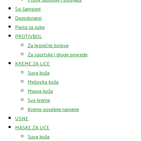
Svi šamponi
Dezodoransi
Paste za zube
PROTIVBOL
Za hronične bolove
Za sportske i druge povrede
KREME ZA LICE
Suva koža
Mešovita koža
Masna koža
Sve kreme
Kreme posebne namene
USNE
MASKE ZA LICE
Suva koža