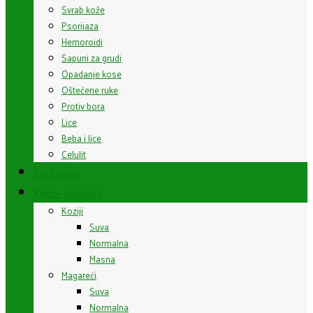
Svrab kože
Psorijaza
Hemoroidi
Sapuni za grudi
Opadanje kose
Oštećene ruke
Protiv bora
Lice
Beba i lice
Celulit
Svi sapuni
Kreza šamponi
Koziji
Suva
Normalna
Masna
Magareći
Suva
Normalna