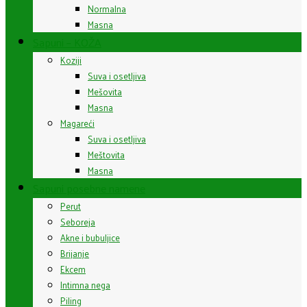
Normalna
Masna
Sapuni – KOŽA
Koziji
Suva i osetljiva
Mešovita
Masna
Magareći
Suva i osetljiva
Meštovita
Masna
Sapuni posebne namene
Perut
Seboreja
Akne i bubuljice
Brijanje
Ekcem
Intimna nega
Piling