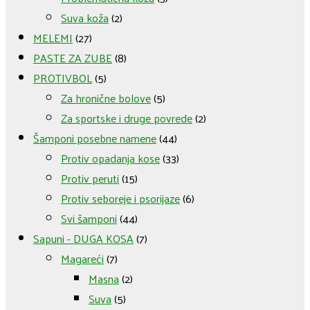
Suva koža
(2)
MELEMI
(27)
PASTE ZA ZUBE
(8)
PROTIVBOL
(5)
Za hronične bolove
(5)
Za sportske i druge povrede
(2)
Šamponi posebne namene
(44)
Protiv opadanja kose
(33)
Protiv peruti
(15)
Protiv seboreje i psorijaze
(6)
Svi šamponi
(44)
Sapuni - DUGA KOSA
(7)
Magareći
(7)
Masna
(2)
Suva
(5)