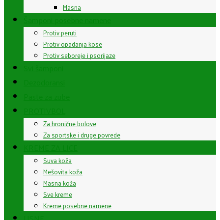
Masna
Šamponi posebne namene
Protiv peruti
Protiv opadanja kose
Protiv seboreje i psorijaze
Svi šamponi
Dezodoransi
Paste za zube
PROTIVBOL
Za hronične bolove
Za sportske i druge povrede
KREME ZA LICE
Suva koža
Mešovita koža
Masna koža
Sve kreme
Kreme posebne namene
USNE