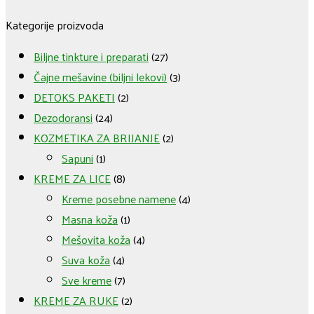
2
-
Kategorije proizvoda
aloja
Biljne tinkture i preparati
(27)
vera
Čajne mešavine (biljni lekovi)
(3)
++,
DETOKS PAKETI
(2)
limunov
Dezodoransi
(24)
sok
KOZMETIKA ZA BRIJANJE
(2)
i
Sapuni
(1)
etarsko
KREME ZA LICE
(8)
ulje
Kreme posebne namene
(4)
(
Masna koža
(1)
po
Mešovita koža
(4)
želji
Suva koža
(4)
)
Sve kreme
(7)
quantity
KREME ZA RUKE
(2)