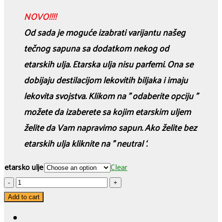
NOVO!!!!
Od sada je moguće izabrati varijantu našeg
tečnog sapuna sa dodatkom nekog od
etarskih ulja. Etarska ulja nisu parfemi. Ona se
dobijaju destilacijom lekovitih biljaka i imaju
lekovita svojstva. Klikom na ” odaberite opciju ”
možete da izaberete sa kojim etarskim uljem
želite da Vam napravimo sapun. Ako želite bez
etarskih ulja kliknite na ” neutral ‘.
etarsko ulje
Clear
PRIRODAN
TEČNI
Add to cart
SAPUN