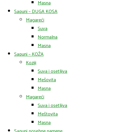
Masna
Sapuni – DUGA KOSA
Magareći
Suva
Normalna
Masna
Sapuni – KOŽA
Koziji
Suva i osetljiva
Mešovita
Masna
Magareći
Suva i osetljiva
Meštovita
Masna
Sapuni posebne namene