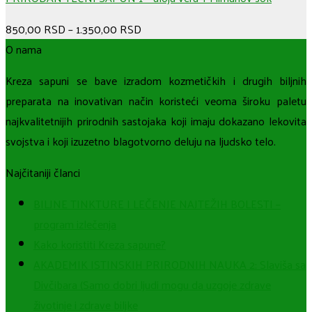
850,00
RSD
–
1.350,00
RSD
O nama
Kreza sapuni se bave izradom kozmetičkih i drugih biljnih
preparata na inovativan način koristeći veoma široku paletu
najkvalitetnijih prirodnih sastojaka koji imaju dokazano lekovita
svojstva i koji izuzetno blagotvorno deluju na ljudsko telo.
Najčitaniji članci
BILJNE TINKTURE I LEČENJE NAJTEŽIH BOLESTI –
program izlečenja
Kako koristiti Kreza sapune?
AKADEMIK ISTINSKIH PRIRODNIH NAUKA 2: Slaviša sa
Divčibara (Samo dobri ljudi mogu da uzgoje zdrave
životinje i zdrave biljke