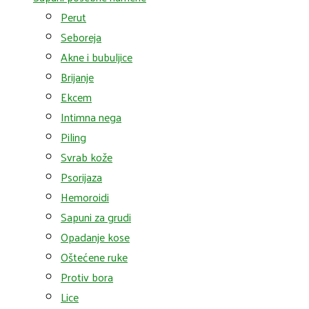
Perut
Seboreja
Akne i bubuljice
Brijanje
Ekcem
Intimna nega
Piling
Svrab kože
Psorijaza
Hemoroidi
Sapuni za grudi
Opadanje kose
Oštećene ruke
Protiv bora
Lice