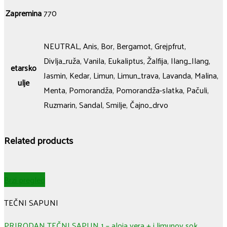
Zapremina
770
NEUTRAL, Anis, Bor, Bergamot, Grejpfrut,
Divlja_ruža, Vanila, Eukaliptus, Žalfija, Ilang_Ilang,
etarsko
Jasmin, Kedar, Limun, Limun_trava, Lavanda, Malina,
ulje
Menta, Pomorandža, Pomorandža-slatka, Pačuli,
Ruzmarin, Sandal, Smilje, Čajno_drvo
Related products
Brzi pregled
TEČNI SAPUNI
PRIRODAN TEČNI SAPUN 1 – aloja vera + i limunov sok