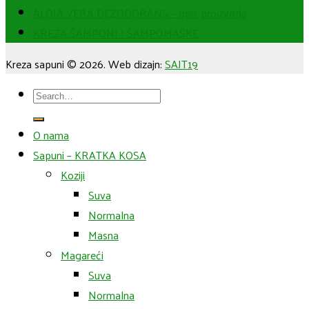
ALOJA VERA DEZODORANS – opis proizvoda
KREZA ŠAMPONI I ŠAMPOMASKE
Kreza sapuni © 2026. Web dizajn:
SAJT19
Search
for:
O nama
Sapuni – KRATKA KOSA
Koziji
Suva
Normalna
Masna
Magareći
Suva
Normalna