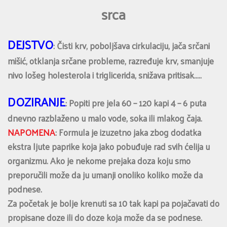
srca
DEJSTVO
: Čisti krv, poboljšava cirkulaciju, jača srčani
mišić, otklanja srčane probleme, razređuje krv, smanjuje
nivo lošeg holesterola i triglicerida, snižava pritisak…..
DOZIRANJE
: Popiti pre jela 60 – 120 kapi 4 – 6 puta
dnevno razblaženo u malo vode, soka ili mlakog čaja.
NAPOMENA
: Formula je izuzetno jaka zbog dodatka
ekstra ljute paprike koja jako pobuđuje rad svih ćelija u
organizmu. Ako je nekome prejaka doza koju smo
preporučili može da ju umanji onoliko koliko može da
podnese.
Za početak je bolje krenuti sa 10 tak kapi pa pojačavati do
propisane doze ili do doze koja može da se podnese.