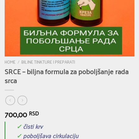
HOME
/
BILJNE TINKTURE I PREPARATI
SRCE – biljna formula za poboljšanje rada
srca
700,00
RSD
✓
čisti krv
✓
poboljšava cirkulaciju