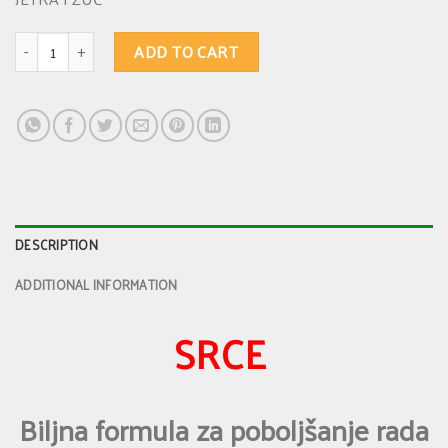
SRCE - biljna formula za poboljšanje rada srca quantity
ADD TO CART
DESCRIPTION
ADDITIONAL INFORMATION
SRCE
Biljna formula za poboljšanje rada