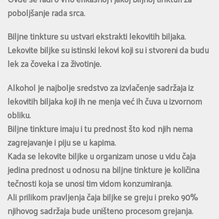
poboljšanje rada srca.
Biljne tinkture su ustvari ekstrakti lekovitih biljaka.
Lekovite biljke su istinski lekovi koji su i stvoreni da budu
lek za čoveka i za životinje.
Alkohol je najbolje sredstvo za izvlačenje sadržaja iz
lekovitih biljaka koji ih ne menja već ih čuva u izvornom
obliku.
Biljne tinkture imaju i tu prednost što kod njih nema
zagrejavanje i piju se u kapima.
Kada se lekovite biljke u organizam unose u vidu čaja
jedina prednost u odnosu na biljne tinkture je količina
tečnosti koja se unosi tim vidom konzumiranja.
Ali prilikom pravljenja čaja biljke se greju i preko 90%
njihovog sadržaja bude uništeno procesom grejanja.