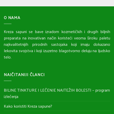
O NAMA
Kreza sapuni se bave izradom kozmetičkih i drugih biljnih
preparata na inovativan način koristeći veoma široku paletu
najkvalitetnijih prirodnih sastojaka koji imaju dokazano
lekovita svojstva i koji izuzetno blagotvorno deluju na ljudsko
telo.
NAJČITANIJI ČLANCI
BILJNE TINKTURE I LEČENJE NAJTEŽIH BOLESTI – program
izlečenja
Kako koristiti Kreza sapune?