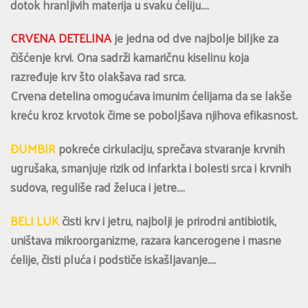
dotok hranljivih materija u svaku ćeliju….
CRVENA DETELINA
je jedna od dve najbolje biljke za
čišćenje krvi. Ona sadrži kamaričnu kiselinu koja
razređuje krv što olakšava rad srca.
Crvena detelina omogućava imunim ćelijama da se lakše
kreću kroz krvotok čime se poboljšava njihova efikasnost.
ĐUMBIR
pokreće cirkulaciju, sprečava stvaranje krvnih
ugrušaka, smanjuje rizik od infarkta i bolesti srca i krvnih
sudova, reguliše rad želuca i jetre….
BELI LUK
čisti krv i jetru, najbolji je prirodni antibiotik,
uništava mikroorganizme, razara kancerogene i masne
ćelije, čisti pluća i podstiče iskašljavanje….