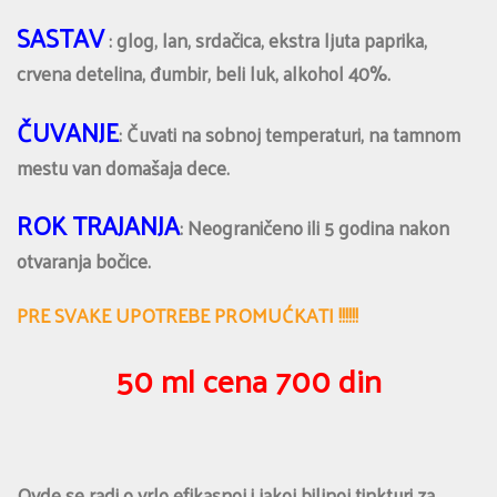
SASTAV
: glog, lan, srdačica, ekstra ljuta paprika,
crvena detelina, đumbir, beli luk, alkohol 40%.
ČUVANJE
: Čuvati na sobnoj temperaturi, na tamnom
mestu van domašaja dece.
ROK TRAJANJA
: Neograničeno ili 5 godina nakon
otvaranja bočice.
PRE SVAKE UPOTREBE PROMUĆKATI !!!!!!
50 ml cena 700 din
Ovde se radi o vrlo efikasnoj i jakoj biljnoj tinkturi za