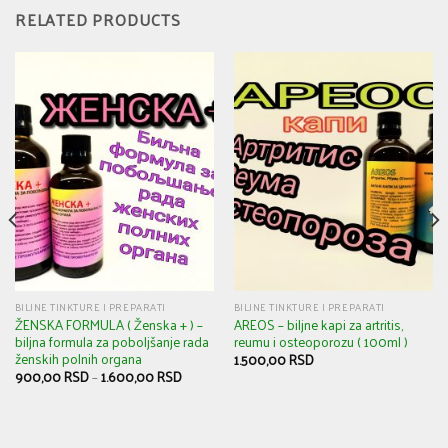
RELATED PRODUCTS
BILJNE TINKTURE I PREPARATI
BILJNE TINKTURE I PREPARATI
ŽENSKA FORMULA ( Ženska + ) –
AREOS – biljne kapi za artritis,
biljna formula za poboljšanje rada
reumu i osteoporozu ( 100ml )
ženskih polnih organa
1.500,00
RSD
900,00
RSD
–
1.600,00
RSD