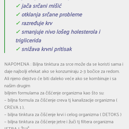
✓
jača srčani mišić
✓
otklanja srčane probleme
✓
razređuje krv
✓
smanjuje nivo lošeg holesterola i
triglicerida
✓
snižava krvni pritisak
NAPOMENA : Biljna tinktura za srce može da se koristi sama i
daje najbolji efekat ako se konzumiraju 2-3 bočice za redom.
Ali njeno dejstvo će biti daleko veće ako se kombinuje i sa
našim drugim
biljnim formulama za čišćenje organizma kao što su:
– biljna formula za čišćenje creva tj kanalizacije organizma (
CREVA 1 ),
– biljna tinktura za čišćenje krvi i celog organizma ( DETOKS )
– biljna tinktura za čišćenje jetre i žuči tj filtera organizma
JETRA I ŽUČ