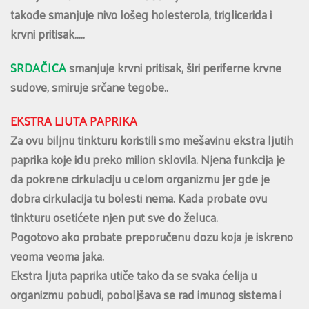
takođe smanjuje nivo lošeg holesterola, triglicerida i
krvni pritisak…..
SRDAČICA
smanjuje krvni pritisak, širi periferne krvne
sudove, smiruje srčane tegobe..
EKSTRA LJUTA PAPRIKA
Za ovu biljnu tinkturu koristili smo mešavinu ekstra ljutih
paprika koje idu preko milion sklovila. Njena funkcija je
da pokrene cirkulaciju u celom organizmu jer gde je
dobra cirkulacija tu bolesti nema. Kada probate ovu
tinkturu osetićete njen put sve do želuca.
Pogotovo ako probate preporučenu dozu koja je iskreno
veoma veoma jaka.
Ekstra ljuta paprika utiče tako da se svaka ćelija u
organizmu pobudi, poboljšava se rad imunog sistema i