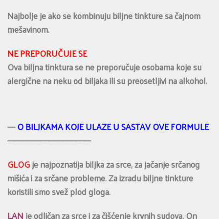
Najbolje je ako se kombinuju biljne tinkture sa čajnom
mešavinom.
NE PREPORUČUJE SE
Ova biljna tinktura se ne preporučuje osobama koje su
alergične na neku od biljaka ili su preosetljivi na alkohol.
—–
O BILJKAMA KOJE ULAZE U SASTAV OVE FORMULE
———————————————————
GLOG
je najpoznatija biljka za srce, za jačanje srčanog
mišića i za srčane probleme. Za izradu biljne tinkture
koristili smo svež plod gloga.
LAN
je odličan za srce i za čišćenje krvnih sudova. On