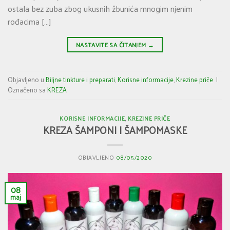
ostala bez zuba zbog ukusnih žbunića mnogim njenim
rođacima […]
NASTAVITE SA ČITANJEM
→
Objavljeno u
Biljne tinkture i preparati
,
Korisne informacije
,
Krezine priče
|
Označeno sa
KREZA
KORISNE INFORMACIJE
,
KREZINE PRIČE
KREZA ŠAMPONI I ŠAMPOMASKE
OBJAVLJENO
08/05/2020
08
maj