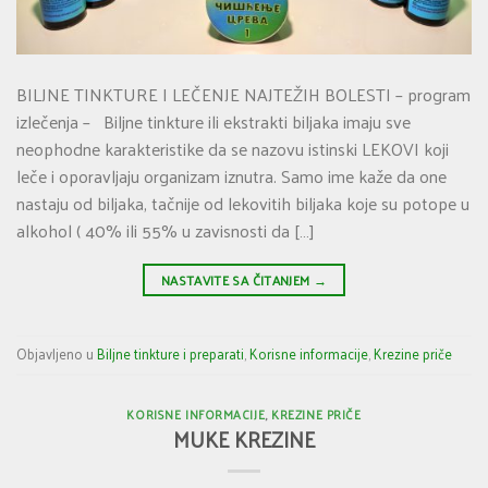
BILJNE TINKTURE I LEČENJE NAJTEŽIH BOLESTI – program
izlečenja – Biljne tinkture ili ekstrakti biljaka imaju sve
neophodne karakteristike da se nazovu istinski LEKOVI koji
leče i oporavljaju organizam iznutra. Samo ime kaže da one
nastaju od biljaka, tačnije od lekovitih biljaka koje su potope u
alkohol ( 40% ili 55% u zavisnosti da […]
NASTAVITE SA ČITANJEM
→
Objavljeno u
Biljne tinkture i preparati
,
Korisne informacije
,
Krezine priče
KORISNE INFORMACIJE
,
KREZINE PRIČE
MUKE KREZINE