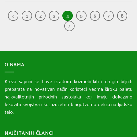
1
2
3
4
5
6
7
8
O NAMA
Kreza sapuni se bave izradom kozmetičkih i drugih biljnih
preparata na inovativan način koristeći veoma široku paletu
najkvalitetnijih prirodnih sastojaka koji imaju dokazano
lekovita svojstva i koji izuzetno blagotvorno deluju na ljudsko
telo.
NAJČITANIJI ČLANCI