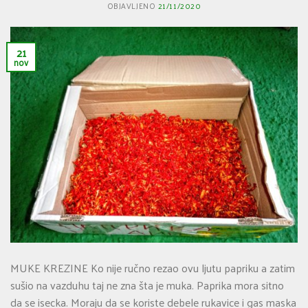
OBJAVLJENO
21/11/2020
21
nov
MUKE KREZINE Ko nije ručno rezao ovu ljutu papriku a zatim
sušio na vazduhu taj ne zna šta je muka. Paprika mora sitno
da se isecka. Moraju da se koriste debele rukavice i gas maska