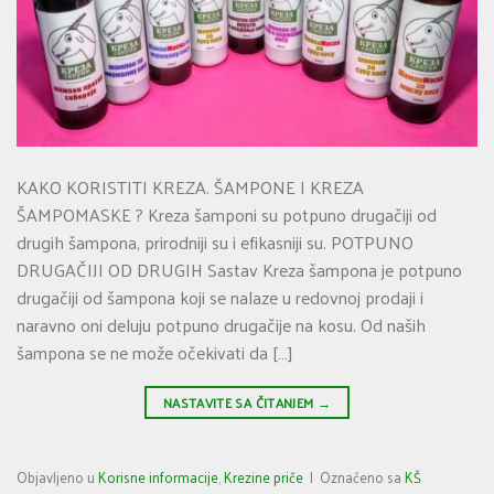
KAKO KORISTITI KREZA. ŠAMPONE I KREZA
ŠAMPOMASKE ? Kreza šamponi su potpuno drugačiji od
drugih šampona, prirodniji su i efikasniji su. POTPUNO
DRUGAČIJI OD DRUGIH Sastav Kreza šampona je potpuno
drugačiji od šampona koji se nalaze u redovnoj prodaji i
naravno oni deluju potpuno drugačije na kosu. Od naših
šampona se ne može očekivati da […]
NASTAVITE SA ČITANJEM
→
Objavljeno u
Korisne informacije
,
Krezine priče
|
Označeno sa
KŠ