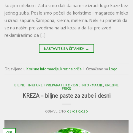
kozijim mlekom. Zato smo dali da nam se izradi logo koze bez
jednog zuba. Posle smo počeli da koristimo i magareće mleko
u izradi sapuna, šampona, krema, melema. Neki su primetili da
se na našim proizvodima nalazi koza a da taj proizvod
reklamiranimo da […]
NASTAVITE SA ČITANJEM
→
Objavljeno u
Korisne informacije
,
Krezine priče
|
Označeno sa
Logo
BILJNE TINKTURE I PREPARATI
,
KORISNE INFORMACIJE
,
KREZINE
PRIČE
KREZA – biljne paste za zube i desni
OBJAVLJENO
08/05/2020
08