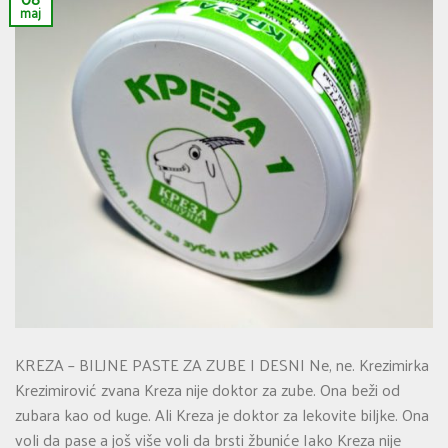
maj
KREZA – BILJNE PASTE ZA ZUBE I DESNI Ne, ne. Krezimirka
Krezimirović zvana Kreza nije doktor za zube. Ona beži od
zubara kao od kuge. Ali Kreza je doktor za lekovite biljke. Ona
voli da pase a još više voli da brsti žbuniće Iako Kreza nije