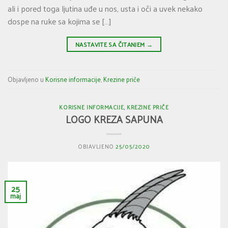
ali i pored toga ljutina uđe u nos, usta i oči a uvek nekako
dospe na ruke sa kojima se […]
NASTAVITE SA ČITANJEM
→
Objavljeno u
Korisne informacije
,
Krezine priče
KORISNE INFORMACIJE
,
KREZINE PRIČE
LOGO KREZA SAPUNA
OBJAVLJENO
25/05/2020
25
maj