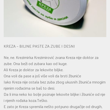
KREZA – BILJNE PASTE ZA ZUBE I DESNI
Ne, ne. Krezimirka Krezimirović zvana Kreza nije doktor za
zube. Ona beži od zubara kao od kuge.
Ali Kreza je doktor za lekovite biljke.
Ona voli da pase a još više voli da brsti žbuniće
Iako Kreza nije ostala bez zuba zbog ukusnih žbunića mnogim
njenim rođacima se baš to desi.
Da li ima neko ko bolje poznaje lekovite biljke i žbuniće od nje
i njenih rođaka koza.Teško.
E zato je Kreza spremila nešto potpuno drugačije od drugih,