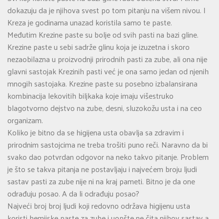
dokazuju da je njihova svest po tom pitanju na višem nivou. I
Kreza je godinama unazad koristila samo te paste.
Međutim Krezine paste su bolje od svih pasti na bazi gline.
Krezine paste u sebi sadrže glinu koja je izuzetna i skoro
nezaobilazna u proizvodnji prirodnih pasti za zube, ali ona nije
glavni sastojak Krezinih pasti već je ona samo jedan od njenih
mnogih sastojaka. Krezine paste su posebno izbalansirana
kombinacija lekovitih biljkaka koje imaju višestruko
blagotvorno dejstvo na zube, desni, sluzokožu usta i na ceo
organizam.
Koliko je bitno da se higijena usta obavlja sa zdravim i
prirodnim sastojcima ne treba trošiti puno reči. Naravno da bi
svako dao potvrdan odgovor na neko takvo pitanje. Problem
je što se takva pitanja ne postavljaju i najvećem broju ljudi
sastav pasti za zube nije ni na kraj pameti. Bitno je da one
odrađuju posao. A da li odrađuju posao?
Najveći broj broj ljudi koji redovno održava higijenu usta
koristi hemijske paste za zube i uopšte ne čita njihov sastav a