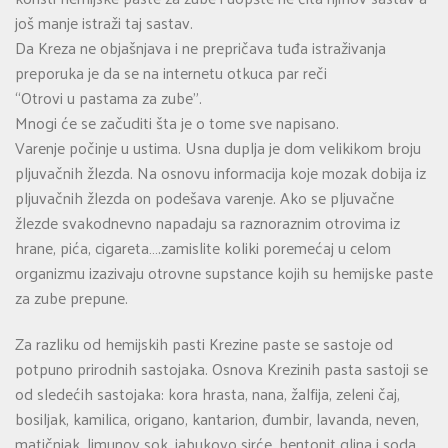
još manje istraži taj sastav.
Da Kreza ne objašnjava i ne prepričava tuđa istraživanja
preporuka je da se na internetu otkuca par reči
“Otrovi u pastama za zube”.
Mnogi će se začuditi šta je o tome sve napisano.
Varenje počinje u ustima. Usna duplja je dom velikikom broju
pljuvačnih žlezda. Na osnovu informacija koje mozak dobija iz
pljuvačnih žlezda on podešava varenje. Ako se pljuvačne
žlezde svakodnevno napadaju sa raznoraznim otrovima iz
hrane, pića, cigareta….zamislite koliki poremećaj u celom
organizmu izazivaju otrovne supstance kojih su hemijske paste
za zube prepune.
Za razliku od hemijskih pasti Krezine paste se sastoje od
potpuno prirodnih sastojaka. Osnova Krezinih pasta sastoji se
od sledećih sastojaka: kora hrasta, nana, žalfija, zeleni čaj,
bosiljak, kamilica, origano, kantarion, đumbir, lavanda, neven,
matičnjak, limunov sok, jabukovo sirće, bentonit glina i soda