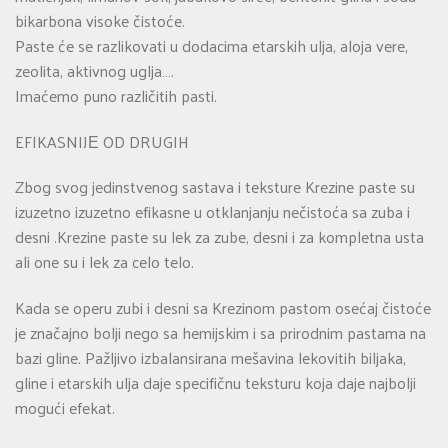
bikarbona visoke čistoće.
Paste će se razlikovati u dodacima etarskih ulja, aloja vere,
zeolita, aktivnog uglja….
Imaćemo puno različitih pasti.
EFIKASNIJЕ OD DRUGIH
Zbog svog jedinstvenog sastava i teksture Krezine paste su
izuzetno izuzetno efikasne u otklanjanju nečistoća sa zuba i
desni .Krezine paste su lek za zube, desni i za kompletna usta
ali one su i lek za celo telo.
Kada se operu zubi i desni sa Krezinom pastom osećaj čistoće
je značajno bolji nego sa hemijskim i sa prirodnim pastama na
bazi gline. Pažljivo izbalansirana mešavina lekovitih biljaka,
gline i etarskih ulja daje specifičnu teksturu koja daje najbolji
mogući efekat.