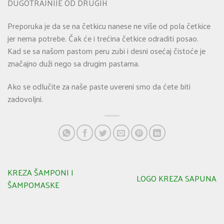
DUGOTRAJNIJE OD DRUGIH
Preporuka je da se na četkicu nanese ne više od pola četkice
jer nema potrebe. Čak će i trećina četkice odraditi posao.
Kad se sa našom pastom peru zubi i desni osećaj čistoće je
značajno duži nego sa drugim pastama.
Ako se odlučite za naše paste uvereni smo da ćete biti
zadovoljni.
KREZA ŠAMPONI I
LOGO KREZA SAPUNA
ŠAMPOMASKE