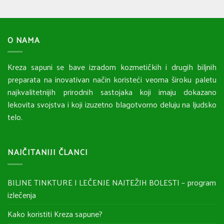
O NAMA
Kreza sapuni se bave izradom kozmetičkih i drugih biljnih
preparata na inovativan način koristeći veoma široku paletu
najkvalitetnijih prirodnih sastojaka koji imaju dokazano
lekovita svojstva i koji izuzetno blagotvorno deluju na ljudsko
telo.
NAJČITANIJI ČLANCI
BILJNE TINKTURE I LEČENJE NAJTEŽIH BOLESTI – program
izlečenja
Kako koristiti Kreza sapune?