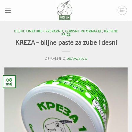
Skip
to
content
BILJNE TINKTURE I PREPARATI
,
KORISNE INFORMACIJE
,
KREZINE
PRIČE
KREZA – biljne paste za zube i desni
OBJAVLJENO
08/05/2020
08
maj