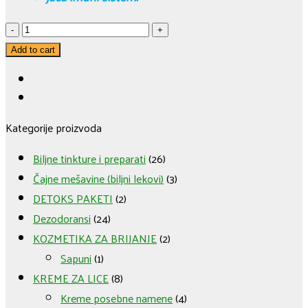
ČAJNA
MEŠAVINA
Add to cart
ZA
ČIŠĆENJE
ORGANIZMA
Kategorije proizvoda
(
600
Biljne tinkture i preparati
(26)
gr
Čajne mešavine (biljni lekovi)
(3)
)
DETOKS PAKETI
(2)
quantity
Dezodoransi
(24)
KOZMETIKA ZA BRIJANJE
(2)
Sapuni
(1)
KREME ZA LICE
(8)
Kreme posebne namene
(4)