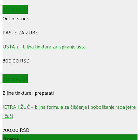
Brzi pregled
Out of stock
PASTE ZA ZUBE
USTA 1 – biljna tinktura za ispiranje usta
800,00
RSD
Brzi pregled
Biljne tinkture i preparati
JETRA I ŽUČ – biljna formula za čišćenje i poboljšanje rada jetre
i žuči
700,00
RSD
O nama