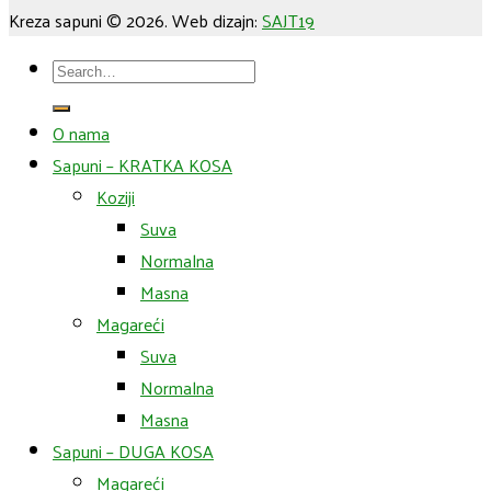
Kreza sapuni © 2026. Web dizajn:
SAJT19
Search
for:
O nama
Sapuni – KRATKA KOSA
Koziji
Suva
Normalna
Masna
Magareći
Suva
Normalna
Masna
Sapuni – DUGA KOSA
Magareći