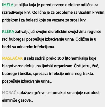
IMELA
je biljka koja je pored crvene deteline odlična za
razređivanje krvi. Odlična je za probleme sa visokim krvnim
pritiskom i za bolesti koje su vezane za srce i krv.
KLEKA
zahvaljujući svojim diuretičkim svojstvima reguliše
rad bubrega i pospešuje izbacivanje urina. Odlična je u
borbi sa urinarnim infekcijama.
MASLAČAK
u sebi sadrži preko 100 fitohemikalija koje
blagotvorno deluju na ljudski organizam. Čisti jetru, žuč,
bubrege i bešiku, sprečava infekcije urinarnog trakta,
pospešuje izbacivanje urina….
MORAČ
ublažava grčeve u stomaku i smanjuje nadutost,
eliminiše gasove…