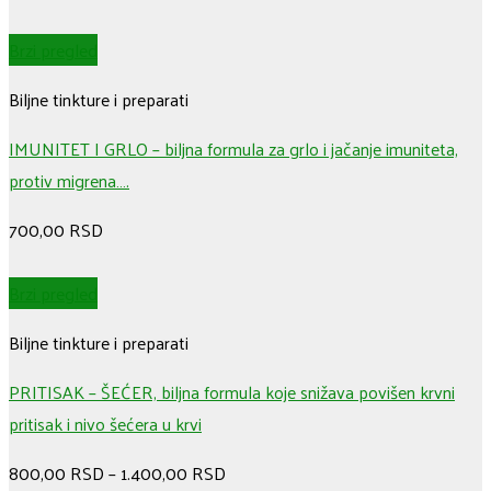
Brzi pregled
Biljne tinkture i preparati
IMUNITET I GRLO – biljna formula za grlo i jačanje imuniteta,
protiv migrena….
700,00
RSD
Brzi pregled
Biljne tinkture i preparati
PRITISAK – ŠEĆER, biljna formula koje snižava povišen krvni
pritisak i nivo šećera u krvi
800,00
RSD
–
1.400,00
RSD