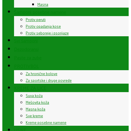
Masna
Šamponi posebne namene
Protiv peruti
Protiv opadanja kose
Protiv seboreje i psorijaze
Svi šamponi
Dezodoransi
Paste za zube
PROTIVBOL
Za hronične bolove
Za sportske i druge povrede
KREME ZA LICE
Suva koža
Mešovita koža
Masna koža
Sve kreme
Kreme posebne namene
USNE