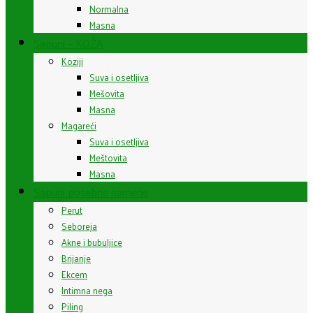
Normalna
Masna
Sapuni – KOŽA
Koziji
Suva i osetljiva
Mešovita
Masna
Magareći
Suva i osetljiva
Meštovita
Masna
Sapuni posebne namene
Perut
Seboreja
Akne i bubuljice
Brijanje
Ekcem
Intimna nega
Piling