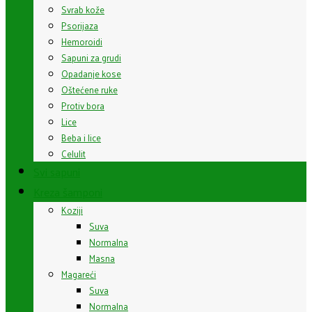
Svrab kože
Psorijaza
Hemoroidi
Sapuni za grudi
Opadanje kose
Oštećene ruke
Protiv bora
Lice
Beba i lice
Celulit
Svi sapuni
Kreza šamponi
Koziji
Suva
Normalna
Masna
Magareći
Suva
Normalna