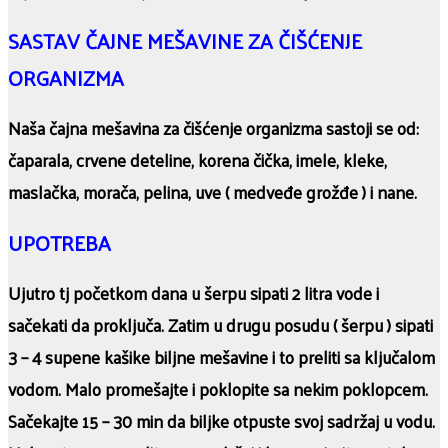
SASTAV ČAJNE MEŠAVINE ZA ČIŠĆENJE
ORGANIZMA
Naša čajna mešavina za čišćenje organizma sastoji se od:
čaparala, crvene deteline, korena čička, imele, kleke,
maslačka, morača, pelina, uve ( medveđe grožđe ) i nane.
UPOTREBA
Ujutro tj početkom dana u šerpu sipati 2 litra vode i
sačekati da proključa. Zatim u drugu posudu ( šerpu ) sipati
3 – 4 supene kašike biljne mešavine i to preliti sa ključalom
vodom. Malo promešajte i poklopite sa nekim poklopcem.
Sačekajte 15 – 30 min da biljke otpuste svoj sadržaj u vodu.