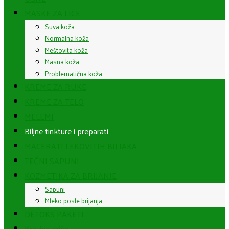
MASKE ZA LICE
Suva koža
Normalna koža
Meštovita koža
Masna koža
Problematična koža
KREME ZA RUKE
KREME ZA TELO
MELEMI
Biljne tinkture i preparati
MACERATI LEKOVITIH BILJAKA
TEČNI SAPUNI
KOZMETIKA ZA BRIJANJE
Sapuni
Mleko posle brijanja
DETOKS PAKETI
Krezine priče