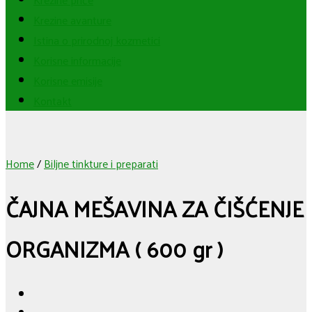
Krezine avanture
Istina o prirodnoj kozmetici
Korisne informacije
Korisne emisije
Kontakt
Home
/
Biljne tinkture i preparati
ČAJNA MEŠAVINA ZA ČIŠĆENJE
ORGANIZMA ( 600 gr )