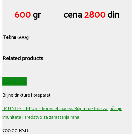
600
gr cena
2800
din
Težina
600gr
Related products
Brzi pregled
Biljne tinkture i preparati
IMUNITET PLUS – koren ehinacee. Biljna tinktura za jačanje
imuniteta i sredstvo za zarastanja rana
700,00
RSD