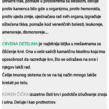
urinarni trak, pomaže u problemima sa bešikom, deluje
protiv kamenca bilo gde u organizmu, protiv hemoroida,
protiv ujeda zmije, ujednačava rad svih organa, izgrađuje
oštećena tkiva, pomaže kod veneričnih bolesti, leukoreje,
amenoreje, dismonoreje…..
CRVENA DETELINA
је najbitnija biljka u mešavinama za
čišćenje krvi. Ona u sebi sadrži kamaričnu kiselinu koja ima
sposobnost da razređuje krv, što se odražava na srce i
njegov lakši rad.
Ćelije imunog sistema će se na taj način mnogo lakše
kretati po telu.
KOREN ČIČKA
izuzetno čisti krv i podstiče izlučivanje znoja
i urina. Deluje i kao protivotrov.