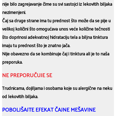
nije bilo zagrejavanje čime su svi sastojci iz lekovitih biljaka
nezimenjeni.
Čaj sa druge strane ima tu prednost što može da se pije u
velikoj količini što omogućava unos veće količine tečnosti
što doprinosi adekvatnoj hidrataciju tela a biljna tinktura
imaju tu prednost što je znatno jača.
Nije obavezno da se kombinuje čaj i tinktura ali je to naša
preporuka.
NE PREPORUČUJE SE
Trudnicama, dojiljama i osobama koje su alergične na neku
od lekovitih biljaka.
POBOLJŠAJTE EFEKAT ČAJNE MEŠAVINE