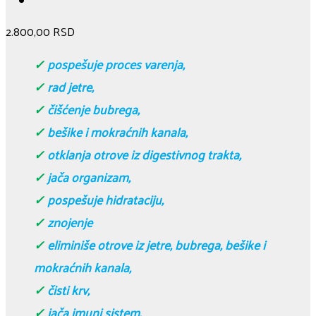
2.800,00
RSD
✓
pospešuje proces varenja,
✓
rad jetre,
✓
čišćenje bubrega,
✓
bešike i mokraćnih kanala,
✓
otklanja otrove iz digestivnog trakta,
✓
jača organizam,
✓
pospešuje hidrataciju,
✓
znojenje
✓
eliminiše otrove iz jetre, bubrega, bešike i
mokraćnih kanala,
✓
čisti krv,
✓
jača imuni sistem.