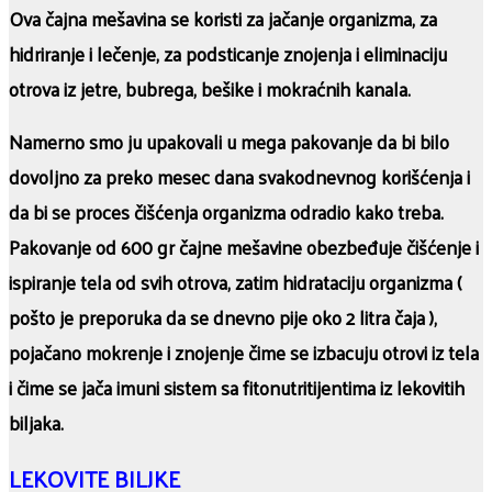
Ova čajna mešavina se koristi za jačanje organizma, za
hidriranje i lečenje, za podsticanje znojenja i eliminaciju
otrova iz jetre, bubrega, bešike i mokraćnih kanala.
Namerno smo ju upakovali u mega pakovanje da bi bilo
dovoljno za preko mesec dana svakodnevnog korišćenja i
da bi se proces čišćenja organizma odradio kako treba.
Pakovanje od 600 gr čajne mešavine obezbeđuje čišćenje i
ispiranje tela od svih otrova, zatim hidrataciju organizma (
pošto je preporuka da se dnevno pije oko 2 litra čaja ),
pojačano mokrenje i znojenje čime se izbacuju otrovi iz tela
i čime se jača imuni sistem sa fitonutritijentima iz lekovitih
biljaka.
LEKOVITE BILJKE