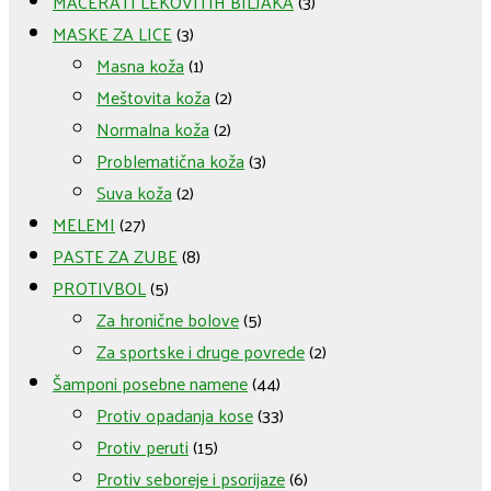
MACERATI LEKOVITIH BILJAKA
(3)
MASKE ZA LICE
(3)
Masna koža
(1)
Meštovita koža
(2)
Normalna koža
(2)
Problematična koža
(3)
Suva koža
(2)
MELEMI
(27)
PASTE ZA ZUBE
(8)
PROTIVBOL
(5)
Za hronične bolove
(5)
Za sportske i druge povrede
(2)
Šamponi posebne namene
(44)
Protiv opadanja kose
(33)
Protiv peruti
(15)
Protiv seboreje i psorijaze
(6)