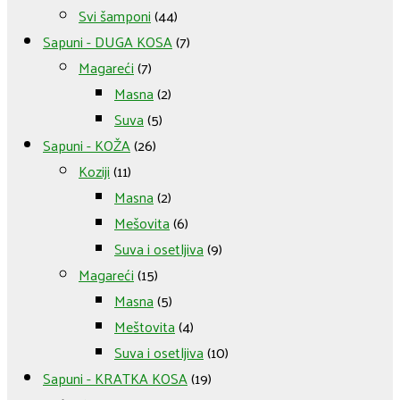
Svi šamponi
(44)
Sapuni - DUGA KOSA
(7)
Magareći
(7)
Masna
(2)
Suva
(5)
Sapuni - KOŽA
(26)
Koziji
(11)
Masna
(2)
Mešovita
(6)
Suva i osetljiva
(9)
Magareći
(15)
Masna
(5)
Meštovita
(4)
Suva i osetljiva
(10)
Sapuni - KRATKA KOSA
(19)