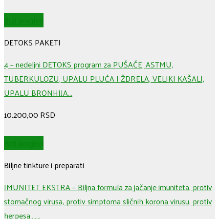
Brzi pregled
DETOKS PAKETI
4 – nedeljni DETOKS program za PUŠAČE, ASTMU,
TUBERKULOZU, UPALU PLUĆA I ŽDRELA, VELIKI KAŠALJ,
UPALU BRONHIJA…
10.200,00
RSD
Brzi pregled
Biljne tinkture i preparati
IMUNITET EKSTRA – Biljna formula za jačanje imuniteta, protiv
stomačnog virusa, protiv simptoma sličnih korona virusu, protiv
herpesa…….