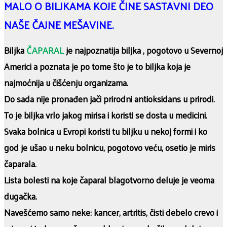
MALO O BILJKAMA KOJE ČINE SASTAVNI DEO
NAŠE ČAJNE MEŠAVINE.
Biljka
ČAPARAL
je najpoznatija biljka , pogotovo u Severnoj
Americi a poznata je po tome što je to biljka koja je
najmoćnija u čišćenju organizama.
Do sada nije pronađen jači prirodni antioksidans u prirodi.
To je biljka vrlo jakog mirisa i koristi se dosta u medicini.
Svaka bolnica u Evropi koristi tu biljku u nekoj formi i ko
god je ušao u neku bolnicu, pogotovo veću, osetio je miris
čaparala.
Lista bolesti na koje čaparal blagotvorno deluje je veoma
dugačka.
Navešćemo samo neke: kancer, artritis, čisti debelo crevo i