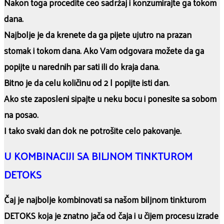
Nakon toga procedite ceo sadržaj i konzumirajte ga tokom
dana.
Najbolje je da krenete da ga pijete ujutro na prazan
stomak i tokom dana. Ako Vam odgovara možete da ga
popijte u narednih par sati ili do kraja dana.
Bitno je da celu količinu od 2 l popijte isti dan.
Ako ste zaposleni sipajte u neku bocu i ponesite sa sobom
na posao.
I tako svaki dan dok ne potrošite celo pakovanje.
U KOMBINACIJI SA BILJNOM TINKTUROM
DETOKS
Čaj je najbolje kombinovati sa našom biljnom tinkturom
DETOKS koja je znatno jača od čaja i u čijem procesu izrade