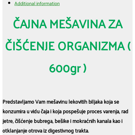
Additional information
ČAJNA MEŠAVINA ZA
ČIŠĆENJE ORGANIZMA (
600gr )
Predstavljamo Vam mešavinu lekovitih biljaka koja se
konzumira u vidu čaja i koja pospešuje proces varenja, rad
jetre, čišćenje bubrega, bešike i mokraćnih kanala kao i
otklanjanje otrova iz digestivnog trakta.