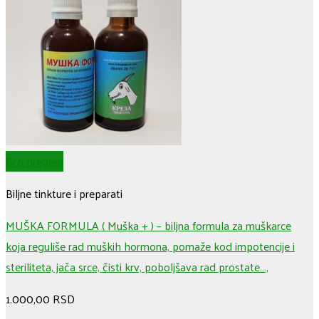
Brzi pregled
Biljne tinkture i preparati
MUŠKA FORMULA ( Muška + ) – biljna formula za muškarce
koja reguliše rad muških hormona, pomaže kod impotencije i
steriliteta, jača srce, čisti krv, poboljšava rad prostate…,
1.000,00
RSD