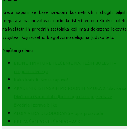
Kreza sapuni se bave izradom kozmetičkih i drugih biljnih
preparata na inovativan način koristeći veoma široku paletu
najkvalitetnijih prirodnih sastojaka koji imaju dokazano lekovita
svojstva i koji izuzetno blagotvorno deluju na ljudsko telo.
Najčitaniji članci
BILJNE TINKTURE I LEČENJE NAJTEŽIH BOLESTI –
program izlečenja
Kako koristiti Kreza sapune?
AKADEMIK ISTINSKIH PRIRODNIH NAUKA 2: Slaviša sa
Divčibara (Samo dobri ljudi mogu da uzgoje zdrave
životinje i zdrave biljke
ALOJA VERA DEZODORANS – opis proizvoda
KREZA ŠAMPONI I ŠAMPOMASKE