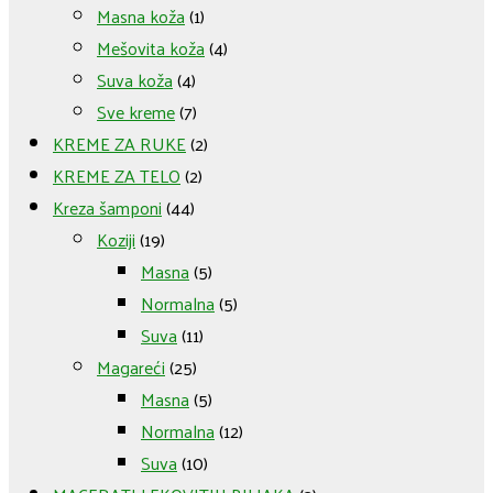
Masna koža
(1)
Mešovita koža
(4)
Suva koža
(4)
Sve kreme
(7)
KREME ZA RUKE
(2)
KREME ZA TELO
(2)
Kreza šamponi
(44)
Koziji
(19)
Masna
(5)
Normalna
(5)
Suva
(11)
Magareći
(25)
Masna
(5)
Normalna
(12)
Suva
(10)