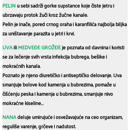
PELIN
u sebi sadrži gorke supstance koje čiste jetru i
ubrzavaju protok žuči kroz žučne kanale.
Pelin je inače, pored crnog oraha i karanfilića najbolja biljka
za uništavanje parazita u jetri i krvi.
UVA
ili
MEDVEĐE GROŽĐE
je poznata od davnina i koristi
se za lečenje svih vrsta infekcija bubrega, bešike i
mokraćnih kanala.
Poznato je njeno diuretičko i antiseptičko delovanje. Uva
smanjuje bolove kod kamenja u bubrezima, pomaže u
čišćenju peska i kamenja u bubrezima, smanjuje nivo
mokraćne kiseline…
NANA
deluje umirujuće i osvežavajuće na ceo organizam,
reguliše varenje, grčeve i nadutost.