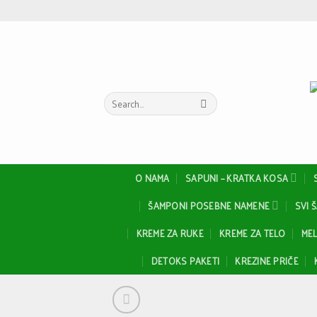
Skip
to
content
Search
for:
O NAMA
SAPUNI – KRATKA KOSA
ŠAMPONI POSEBNE NAMENE
SVI 
KREME ZA RUKE
KREME ZA TELO
MEL
DETOKS PAKETI
KREZINE PRIČE