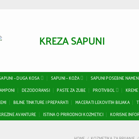
SAPUNI – DUGA KOSA
SAPUNI – KOŽA
SAPUNI POSEBNE NAMEN
ŠAMPONI
DEZODORANSI
PASTE ZA ZUBE
PROTIVBOL
KREME 
EMI
BILJNE TINKTURE I PREPARATI
MACERATI LEKOVITIH BILJAKA
T
KREZINE AVANTURE
ISTINA O PRIRODNOJ KOZMETICI
KORISNE INFOR
HOME
/
KOZMETIKA ZA BRIJANJE
/