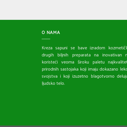
O NAMA
Kreza sapuni se bave izradom kozmetičk
drugih biljnih preparata na inovativan n
koristeći veoma široku paletu najkvalitet
prirodnih sastojaka koji imaju dokazano lek
svojstva i koji izuzetno blagotvorno delu
ljudsko telo.