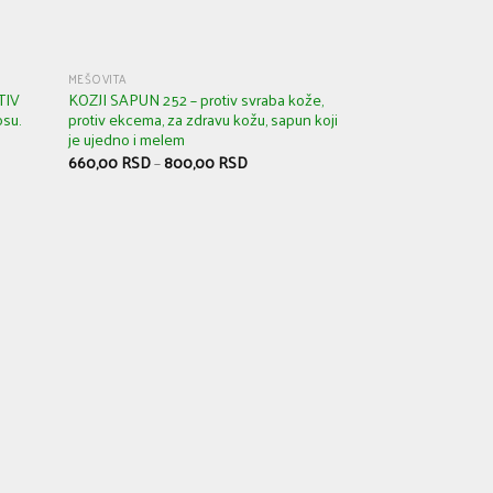
MEŠOVITA
TIV
KOZJI SAPUN 252 – protiv svraba kože,
osu.
protiv ekcema, za zdravu kožu, sapun koji
je ujedno i melem
660,00
RSD
–
800,00
RSD
MEŠTOVITA
MAGAREĆI SAPUN 2
normalnu i osetljivu
kože i ekcema. Za 
650,00
RSD
–
850