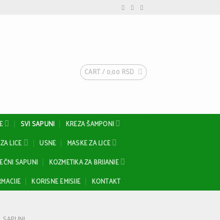
CART /
0,00
RSD
E
SVI SAPUNI
KREZA ŠAMPONI
ZA LICE
USNE
MASKE ZA LICE
EČNI SAPUNI
KOZMETIKA ZA BRIJANJE
MACIJE
KORISNE EMISIJE
KONTAKT
SAPUNI