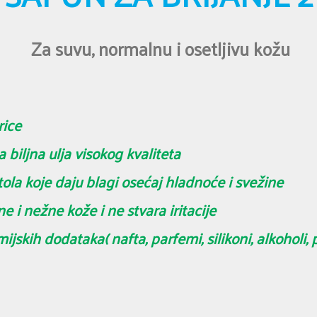
Za suvu, normalnu i osetljivu kožu
atkom mleka 
biljna ulja visokog kvaliteta
la koje daju blagi osećaj hladnoće i svežine
 i nežne kože i ne stvara iritacije
jskih dodataka( nafta, parfemi, silikoni, alkoholi, 