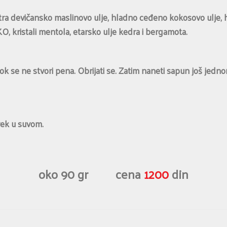
stra devičansko maslinovo ulje, hladno ceđeno kokosovo ulje,
 kristali mentola, etarsko ulje kedra i bergamota.
k se ne stvori pena. Obrijati se. Zatim naneti sapun još jednom
uvek u suvom.
oko 90 gr cena
1200
din