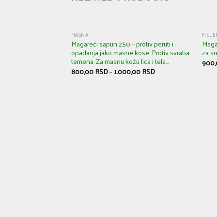
MASNA
MELE
Magareći sapun 250 – protiv peruti i
Magar
opadanja jako masne kose. Protiv svraba
za s
temena. Za masnu kožu lica i tela…
900
800,00
RSD
–
1.000,00
RSD