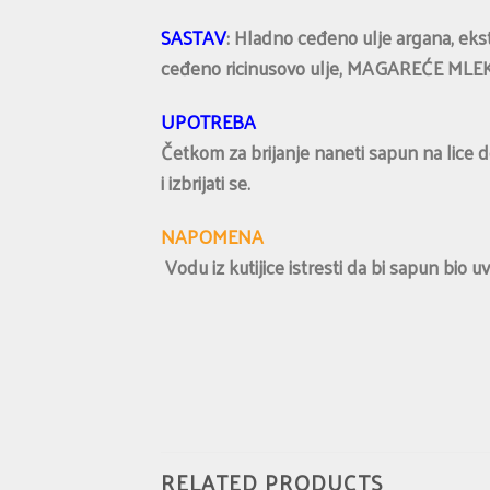
SASTAV
: Hladno ceđeno ulje argana, ek
ceđeno ricinusovo ulje, MAGAREĆE MLEKO,
UPOTREBA
Četkom za brijanje naneti sapun na lice do
i izbrijati se.
NAPOMENA
Vodu iz kutijice istresti da bi sapun bio 
RELATED PRODUCTS