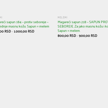
MI
MELEMI
eći sapun 184 – protiv seboreje –
Magareći sapun 218 – SAPUN PRO
rednje masnu kožu. Sapun = melem
SEBOREJE. Za jako masnu kožu i k
Sapun = melem.
,00
RSD
–
1.000,00
RSD
800,00
RSD
–
900,00
RSD