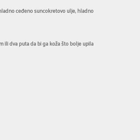
 hladno ceđeno suncokretovo ulje, hladno
 ili dva puta da bi ga koža što bolje upila