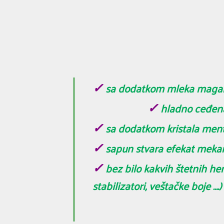
✓
sa dod
✓
hladno ceđena 
✓
sa dodatkom kristala mento
✓
sapun stvara efekat mekane
✓
bez bilo kakvih štetnih hemi
stabilizatori, veštačke boje ….)