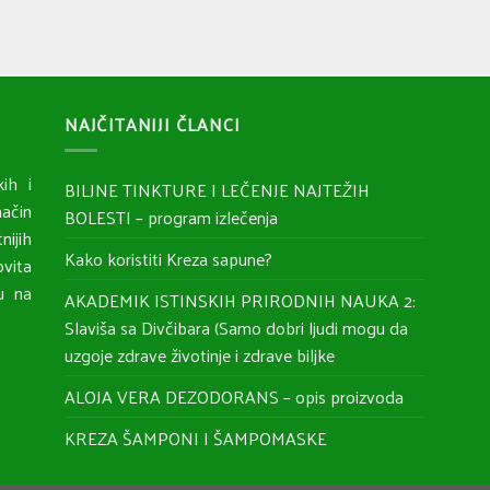
NAJČITANIJI ČLANCI
ih i
BILJNE TINKTURE I LEČENJE NAJTEŽIH
ačin
BOLESTI – program izlečenja
nijih
Kako koristiti Kreza sapune?
ovita
ju na
AKADEMIK ISTINSKIH PRIRODNIH NAUKA 2:
Slaviša sa Divčibara (Samo dobri ljudi mogu da
uzgoje zdrave životinje i zdrave biljke
ALOJA VERA DEZODORANS – opis proizvoda
KREZA ŠAMPONI I ŠAMPOMASKE