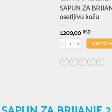
SAPUN ZA BRIJANJE
osetljivu kožu
1.200,00
RSD
SAPUN ZA BRIJANJE 2 - za suvu, nor
ADD TO C
SAPUN ZA BRIJANJE 2