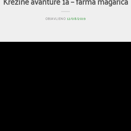
Krezine avanture 1a – farma magarica
OBJAVLJENO
12/08/2019