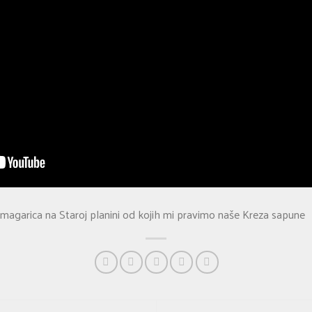
agarica na Staroj planini od kojih mi pravimo naše Kreza sapune