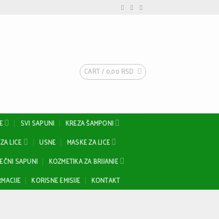
CART /
0,00
RSD
E
SVI SAPUNI
KREZA ŠAMPONI
ZA LICE
USNE
MASKE ZA LICE
EČNI SAPUNI
KOZMETIKA ZA BRIJANJE
MACIJE
KORISNE EMISIJE
KONTAKT