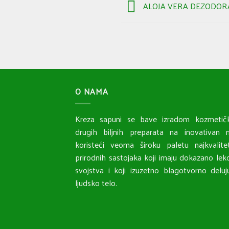
ALOJA VERA DEZODORAN
O NAMA
Kreza sapuni se bave izradom kozmetičk
drugih biljnih preparata na inovativan n
koristeći veoma široku paletu najkvalitet
prirodnih sastojaka koji imaju dokazano lek
svojstva i koji izuzetno blagotvorno delu
ljudsko telo.