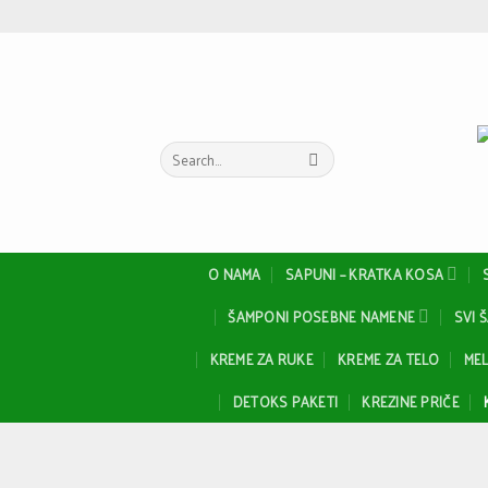
Skip
to
content
Search
for:
O NAMA
SAPUNI – KRATKA KOSA
ŠAMPONI POSEBNE NAMENE
SVI 
KREME ZA RUKE
KREME ZA TELO
MEL
DETOKS PAKETI
KREZINE PRIČE