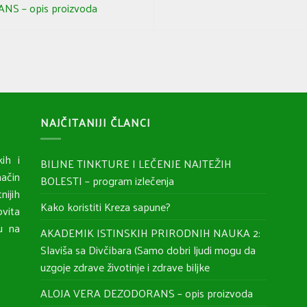
S – opis proizvoda
NAJČITANIJI ČLANCI
ih i
BILJNE TINKTURE I LEČENJE NAJTEŽIH
ačin
BOLESTI – program izlečenja
nijih
Kako koristiti Kreza sapune?
ovita
ju na
AKADEMIK ISTINSKIH PRIRODNIH NAUKA 2:
Slaviša sa Divčibara (Samo dobri ljudi mogu da
uzgoje zdrave životinje i zdrave biljke
ALOJA VERA DEZODORANS – opis proizvoda