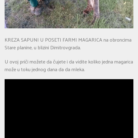
KREZA SAPUNI U POSETI FARMI MAGARICA na obroncima
Stare planine, u blizini Dimitrovgrada.
U ovoj priči možete da čujete i da vidite koliko jedna magarica
može u toku jednog dana da da mleka.