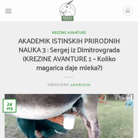
Skip
to
content
KREZINE AVANTURE
AKADEMIK ISTINSKIH PRIRODNIH
NAUKA 3 : Sergej iz Dimitrovgrada
(KREZINE AVANTURE 1 – Koliko
magarica daje mleka?)
OBJAVLJENO
24/08/2019
24
avg