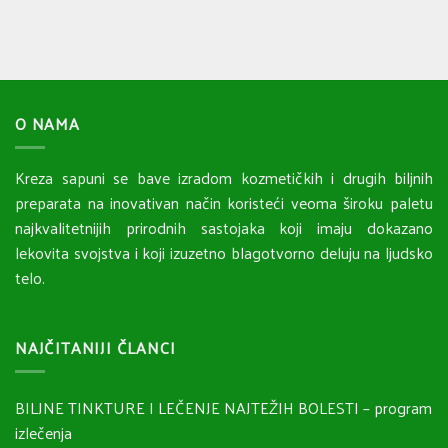
O NAMA
Kreza sapuni se bave izradom kozmetičkih i drugih biljnih
preparata na inovativan način koristeći veoma široku paletu
najkvalitetnijih prirodnih sastojaka koji imaju dokazano
lekovita svojstva i koji izuzetno blagotvorno deluju na ljudsko
telo.
NAJČITANIJI ČLANCI
BILJNE TINKTURE I LEČENJE NAJTEŽIH BOLESTI – program
izlečenja