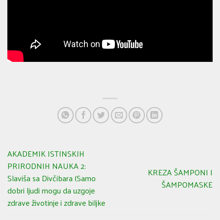
AKADEMIK ISTINSKIH
PRIRODNIH NAUKA 2:
KREZA ŠAMPONI I
Slaviša sa Divčibara (Samo
ŠAMPOMASKE
dobri ljudi mogu da uzgoje
zdrave životinje i zdrave biljke