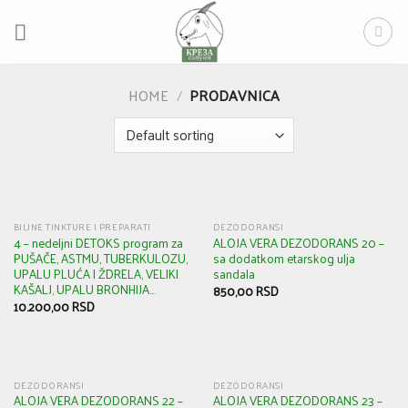
Skip
to
content
HOME
/
PRODAVNICA
BILJNE TINKTURE I PREPARATI
DEZODORANSI
4 – nedeljni DETOKS program za
ALOJA VERA DEZODORANS 20 –
PUŠAČE, ASTMU, TUBERKULOZU,
sa dodatkom etarskog ulja
UPALU PLUĆA I ŽDRELA, VELIKI
sandala
KAŠALJ, UPALU BRONHIJA…
850,00
RSD
10.200,00
RSD
DEZODORANSI
DEZODORANSI
ALOJA VERA DEZODORANS 22 –
ALOJA VERA DEZODORANS 23 –