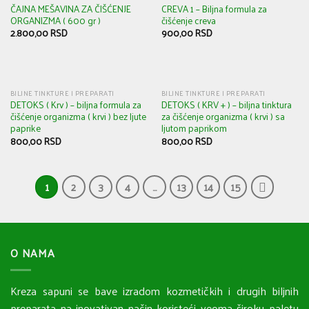
ČAJNA MEŠAVINA ZA ČIŠĆENJE
CREVA 1 – Biljna formula za
ORGANIZMA ( 600 gr )
čišćenje creva
2.800,00
RSD
900,00
RSD
BILJNE TINKTURE I PREPARATI
BILJNE TINKTURE I PREPARATI
DETOKS ( Krv ) – biljna formula za
DETOKS ( KRV + ) – biljna tinktura
čišćenje organizma ( krvi ) bez ljute
za čišćenje organizma ( krvi ) sa
paprike
ljutom paprikom
800,00
RSD
800,00
RSD
1
2
3
4
…
13
14
15
O NAMA
Kreza sapuni se bave izradom kozmetičkih i drugih biljnih
preparata na inovativan način koristeći veoma široku paletu