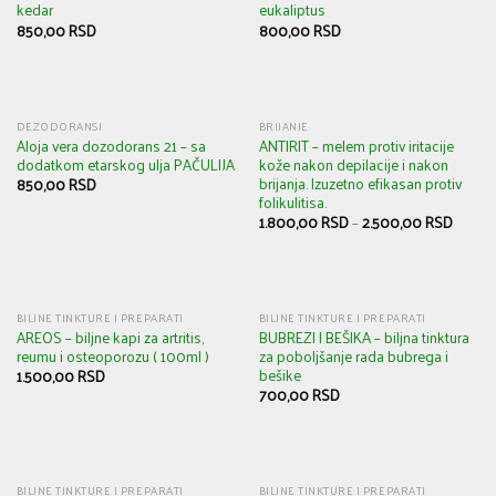
kedar
eukaliptus
850,00
RSD
800,00
RSD
DEZODORANSI
BRIJANJE
Aloja vera dozodorans 21 – sa
ANTIRIT – melem protiv iritacije
dodatkom etarskog ulja PAČULIJA
kože nakon depilacije i nakon
brijanja. Izuzetno efikasan protiv
850,00
RSD
folikulitisa.
1.800,00
RSD
–
2.500,00
RSD
BILJNE TINKTURE I PREPARATI
BILJNE TINKTURE I PREPARATI
AREOS – biljne kapi za artritis,
BUBREZI I BEŠIKA – biljna tinktura
reumu i osteoporozu ( 100ml )
za poboljšanje rada bubrega i
bešike
1.500,00
RSD
700,00
RSD
BILJNE TINKTURE I PREPARATI
BILJNE TINKTURE I PREPARATI