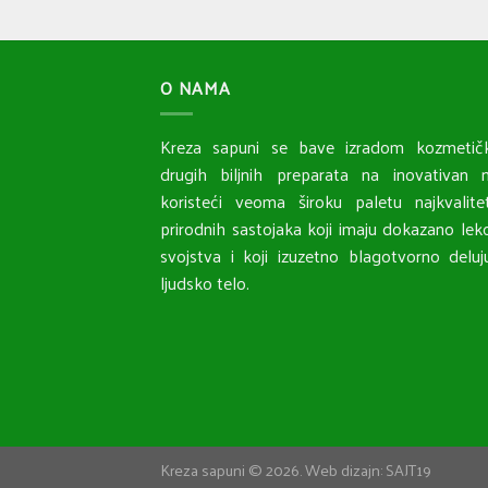
O NAMA
Kreza sapuni se bave izradom kozmetičk
drugih biljnih preparata na inovativan n
koristeći veoma široku paletu najkvalitet
prirodnih sastojaka koji imaju dokazano lek
svojstva i koji izuzetno blagotvorno delu
ljudsko telo.
Kreza sapuni © 2026. Web dizajn:
SAJT19