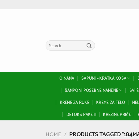
Skip
to
content
Search
for:
O NAMA
SAPUNI – KRATKA KOSA
ŠAMPONI POSEBNE NAMENE
SVI 
KREME ZA RUKE
KREME ZA TELO
MEL
DETOKS PAKETI
KREZINE PRIČE
HOME
/
PRODUCTS TAGGED “184MA