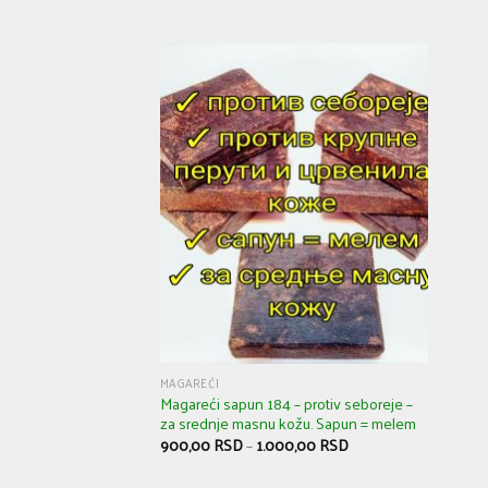
MAGAREĆI
Magareći sapun 184 – protiv seboreje –
za srednje masnu kožu. Sapun = melem
900,00
RSD
–
1.000,00
RSD