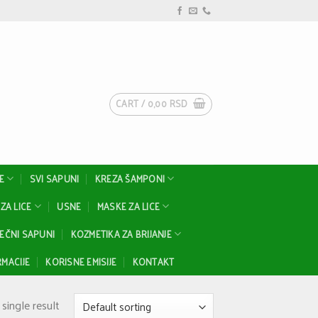
CART /
0,00
RSD
E
SVI SAPUNI
KREZA ŠAMPONI
ZA LICE
USNE
MASKE ZA LICE
EČNI SAPUNI
KOZMETIKA ZA BRIJANJE
MACIJE
KORISNE EMISIJE
KONTAKT
single result