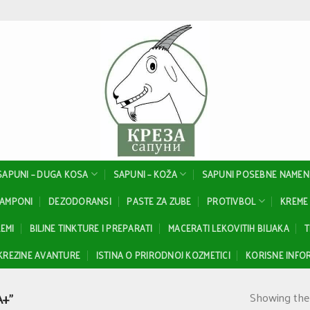
SAPUNI – DUGA KOSA
SAPUNI – KOŽA
SAPUNI POSEBNE NAMEN
ŠAMPONI
DEZODORANSI
PASTE ZA ZUBE
PROTIVBOL
KREME 
EMI
BILJNE TINKTURE I PREPARATI
MACERATI LEKOVITIH BILJAKA
T
KREZINE AVANTURE
ISTINA O PRIRODNOJ KOZMETICI
KORISNE INFOR
Showing the 
+”