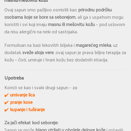
Ovaj sapun smo pažljivo osmislili kao
prirodnu podršku
osobama koje se bore sa seborejom
, ali ga s uspehom mogu
koristiti i svi koji imaju
masnu ili mešovitu kožu
– pod uslovom
da nisu alergični na neki od sastojaka.
Formulisan na bazi lekovitih biljaka i
magarećeg mleka
, uz
dodatak
sveže aloja vere
, ovaj sapun je prava biljna terapija za
kožu – čisti, umiruje i hrani kožu bez dodatnih iritacija.
Upotreba
Koristi se kao i svaki drugi sapun – za:
✔️
umivanje lica
✔️
pranje kose
✔️
kupanje i tuširanje
Za jači efekat kod seboreje:
Sapun se može
blago utrljati u obolele delove kože
i ostaviti