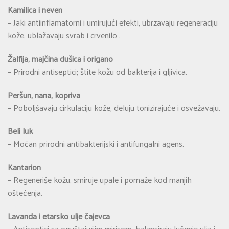
Kamilica i neven
– Jaki antiinflamatorni i umirujući efekti, ubrzavaju regeneraciju
kože, ublažavaju svrab i crvenilo
.
Žalfija, majčina dušica i origano
– Prirodni antiseptici; štite kožu od bakterija i gljivica.
Peršun, nana, kopriva
– Poboljšavaju cirkulaciju kože, deluju tonizirajuće i osvežavaju.
Beli luk
– Moćan prirodni antibakterijski i antifungalni agens.
Kantarion
– Regeneriše kožu, smiruje upale i pomaže kod manjih
oštećenja.
Lavanda i etarsko ulje čajevca
– Antiseptici sa opuštajućim mirisom, balansiraju lučenje ulja i