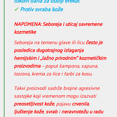
tokom dana za dublji efekat
✓
Protiv svraba kože
NAPOMENA: Seboreja i uticaj savremene
kozmetike
Seboreja na temenu glave ili licu
često je
posledica dugotrajnog izlaganja
hemijskim i „lažno prirodnim” kozmetičkim
proizvodima
– poput šampona, sapuna,
losiona, krema za lice i farbi za kosu.
Takvi proizvodi sadrže brojne agresivne
sastojke koji vremenom mogu izazvati
preosetljivost kože
, pojavu
crvenila
,
ljuštenje kože
,
svrab
i
neravnotežu u radu