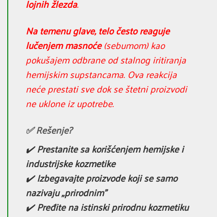
lojnih žlezda
.
Na temenu glave, telo često reaguje
lučenjem masnoće
(sebumom) kao
pokušajem odbrane od stalnog iritiranja
hemijskim supstancama. Ova reakcija
neće prestati sve dok se štetni proizvodi
ne uklone iz upotrebe.
✅ Rešenje?
✔️
Prestanite sa korišćenjem hemijske i
industrijske kozmetike
✔️
Izbegavajte proizvode koji se samo
nazivaju „prirodnim”
✔️
Pređite na istinski prirodnu kozmetiku