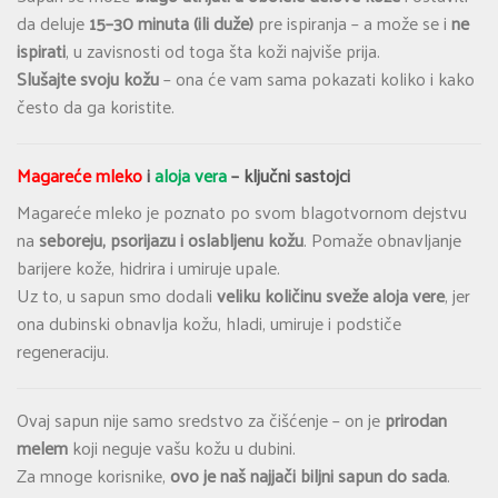
da deluje
15–30 minuta (ili duže)
pre ispiranja – a može se i
ne
ispirati
, u zavisnosti od toga šta koži najviše prija.
Slušajte svoju kožu
– ona će vam sama pokazati koliko i kako
često da ga koristite.
Magareće mleko
i
aloja vera
– ključni sastojci
Magareće mleko je poznato po svom blagotvornom dejstvu
na
seboreju, psorijazu i oslabljenu kožu
. Pomaže obnavljanje
barijere kože, hidrira i umiruje upale.
Uz to, u sapun smo dodali
veliku količinu sveže aloja vere
, jer
ona dubinski obnavlja kožu, hladi, umiruje i podstiče
regeneraciju.
Ovaj sapun nije samo sredstvo za čišćenje – on je
prirodan
melem
koji neguje vašu kožu u dubini.
Za mnoge korisnike,
ovo je naš najjači biljni sapun do sada
.