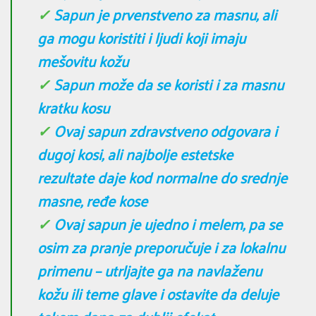
✓
Sapun je prvenstveno za masnu, ali
ga mogu koristiti i ljudi koji imaju
mešovitu kožu
✓
Sapun može da se koristi i za masnu
kratku kosu
✓
Ovaj sapun zdravstveno odgovara i
dugoj kosi, ali najbolje estetske
rezultate daje kod normalne do srednje
masne, ređe kose
✓
Ovaj sapun je ujedno i melem, pa se
osim za pranje preporučuje i za lokalnu
primenu – utrljajte ga na navlaženu
kožu ili teme glave i ostavite da deluje