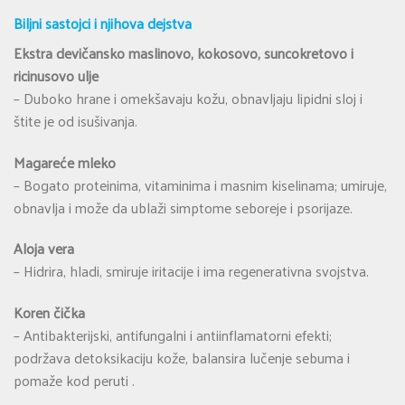
Biljni sastojci i njihova dejstva
Ekstra devičansko maslinovo, kokosovo, suncokretovo i
ricinusovo ulje
– Duboko hrane i omekšavaju kožu, obnavljaju lipidni sloj i
štite je od isušivanja.
Magareće mleko
– Bogato proteinima, vitaminima i masnim kiselinama; umiruje,
obnavlja i može da ublaži simptome seboreje i psorijaze.
Aloja vera
– Hidrira, hladi, smiruje iritacije i ima regenerativna svojstva.
Koren čička
– Antibakterijski, antifungalni i antiinflamatorni efekti;
podržava detoksikaciju kože, balansira lučenje sebuma i
pomaže kod peruti
.