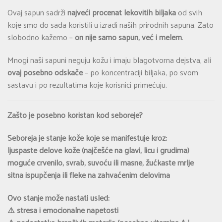
Ovaj sapun sadrži
najveći procenat lekovitih biljaka
od svih
koje smo do sada koristili u izradi naših prirodnih sapuna. Zato
slobodno kažemo –
on nije samo sapun, već i melem
.
Mnogi naši sapuni neguju kožu i imaju blagotvorna dejstva, ali
ovaj posebno odskače
– po koncentraciji biljaka, po svom
sastavu i po rezultatima koje korisnici primećuju.
Zašto je posebno koristan kod seboreje?
Seboreja je stanje kože koje se manifestuje kroz:
ljuspaste delove kože (najčešće na glavi, licu i grudima)
moguće crvenilo, svrab, suvoću ili masne, žućkaste mrlje
sitna ispupčenja ili fleke na zahvaćenim delovima
Ovo stanje može nastati usled:
⚠️ stresa i emocionalne napetosti