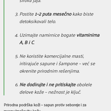
sirova jaja.
Postite
1–2 puta mesečno
kako biste
detoksikovali telo.
Uzimajte namirnice bogate
vitaminima
A, B i C
.
Ne koristite komercijalne masti,
iritirajuće sapune i šampone – već se
okrenite prirodnim rešenjima.
Ne dodirujte i ne pritiskajte
obolele
delove kože – nežnost je ključ.
Prirodna podrška koži – sapun protiv seboreje i za
masnu/mešovitu kožu