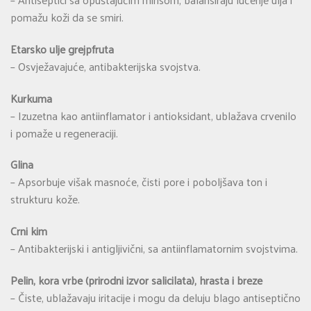
pomažu koži da se smiri.
Etarsko ulje grejpfruta
– Osvježavajuće, antibakterijska svojstva.
Kurkuma
– Izuzetna kao antiinflamator i antioksidant, ublažava crvenilo
i pomaže u regeneraciji.
Glina
– Apsorbuje višak masnoće, čisti pore i poboljšava ton i
strukturu kože.
Crni kim
– Antibakterijski i antigljivični, sa antiinflamatornim svojstvima.
Pelin, kora vrbe (prirodni izvor salicilata), hrasta i breze
– Čiste, ublažavaju iritacije i mogu da deluju blago antiseptično