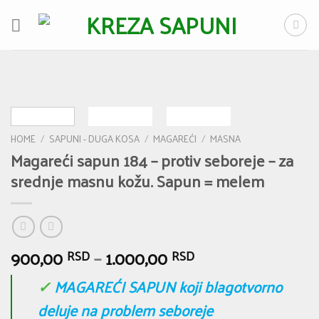
Skip
to
content
HOME
/
SAPUNI - DUGA KOSA
/
MAGAREĆI
/
MASNA
Magareći sapun 184 – protiv seboreje – za
srednje masnu kožu. Sapun = melem
900,00
–
1.000,00
RSD
RSD
✓
MAGAREĆI SAPUN koji blagotvorno
deluje na problem seboreje