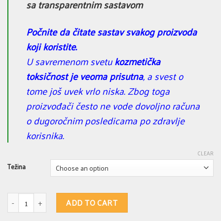
sa transparentnim sastavom
Počnite da čitate sastav svakog proizvoda
koji koristite.
U savremenom svetu
kozmetička
toksičnost je veoma prisutna
, a svest o
tome još uvek vrlo niska. Zbog toga
proizvođači često ne vode dovoljno računa
o dugoročnim posledicama po zdravlje
korisnika.
CLEAR
Težina
Magareći sapun 184 - protiv seboreje - za srednje masnu kožu. Sapun = 
ADD TO CART