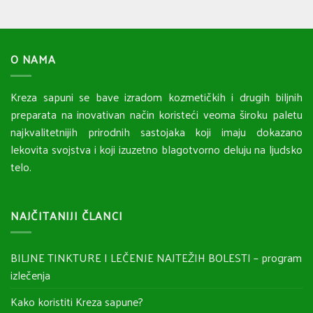
O NAMA
Kreza sapuni se bave izradom kozmetičkih i drugih biljnih
preparata na inovativan način koristeći veoma široku paletu
najkvalitetnijih prirodnih sastojaka koji imaju dokazano
lekovita svojstva i koji izuzetno blagotvorno deluju na ljudsko
telo.
NAJČITANIJI ČLANCI
BILJNE TINKTURE I LEČENJE NAJTEŽIH BOLESTI – program
izlečenja
Kako koristiti Kreza sapune?