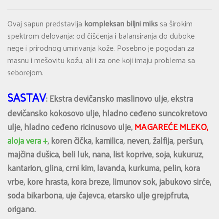
Ovaj sapun predstavlja
kompleksan biljni miks
sa širokim
spektrom delovanja: od čišćenja i balansiranja do duboke
nege i prirodnog umirivanja kože. Posebno je pogodan za
masnu i mešovitu kožu, ali i za one koji imaju problema sa
seborejom.
SASTAV
: Ekstra devičansko maslinovo ulje, ekstra
devičansko kokosovo ulje, hladno ceđeno suncokretovo
ulje, hladno ceđeno ricinusovo ulje,
MAGAREĆE MLEKO,
aloja vera +
, koren čička, kamilica, neven, žalfija, peršun,
majčina dušica, beli luk, nana, list koprive, soja, kukuruz,
kantarion, glina, crni kim, lavanda, kurkuma, pelin, kora
vrbe, kore hrasta, kora breze, limunov sok, jabukovo sirće,
soda bikarbona, uje čajevca, etarsko ulje grejpfruta,
origano.