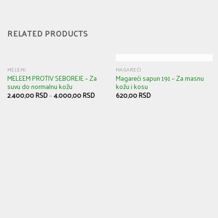
RELATED PRODUCTS
OUT OF STOCK
MELEMI
MAGAREĆI
MELEEM PROTIV SEBOREJE – Za
Magareći sapun 191 – Za masnu
suvu do normalnu kožu
kožu i kosu
2.400,00
RSD
–
4.000,00
RSD
620,00
RSD