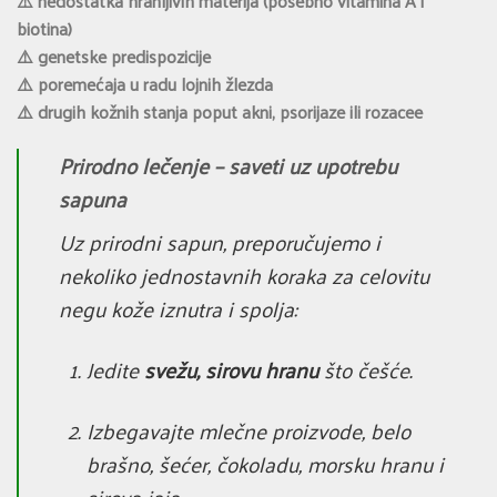
⚠️ nedostatka hranljivih materija (posebno vitamina A i
biotina)
⚠️ genetske predispozicije
⚠️ poremećaja u radu lojnih žlezda
⚠️ drugih kožnih stanja poput akni, psorijaze ili rozacee
Prirodno lečenje – saveti uz upotrebu
sapuna
Uz prirodni sapun, preporučujemo i
nekoliko jednostavnih koraka za celovitu
negu kože iznutra i spolja:
Jedite
svežu, sirovu hranu
što češće.
Izbegavajte mlečne proizvode, belo
brašno, šećer, čokoladu, morsku hranu i