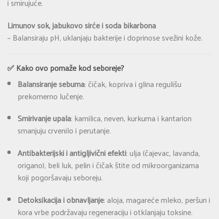
i smirujuće.
Limunov sok, jabukovo sirće i soda bikarbona
– Balansiraju pH, uklanjaju bakterije i doprinose svežini kože.
✅ Kako ovo pomaže kod seboreje?
Balansiranje sebuma
: čičak, kopriva i glina regulišu
prekomerno lučenje.
Smirivanje upala
: kamilica, neven, kurkuma i kantarion
smanjuju crvenilo i perutanje.
Antibakterijski i antigljivični efekti
: ulja (čajevac, lavanda,
origano), beli luk, pelin i čičak štite od mikroorganizama
koji pogoršavaju seboreju.
Detoksikacija i obnavljanje
: aloja, magareće mleko, peršun i
kora vrbe podržavaju regeneraciju i otklanjaju toksine.