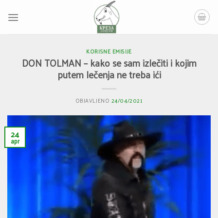
Skip
to
content
KORISNE EMISIJE
DON TOLMAN – kako se sam izlečiti i kojim
putem lečenja ne treba ići
OBJAVLJENO
24/04/2021
24
apr