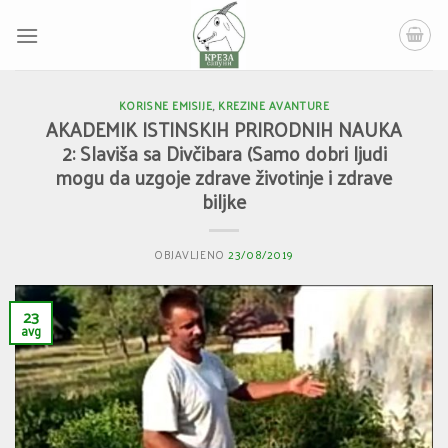
Skip
to
content
KORISNE EMISIJE
,
KREZINE AVANTURE
AKADEMIK ISTINSKIH PRIRODNIH NAUKA
2: Slaviša sa Divčibara (Samo dobri ljudi
mogu da uzgoje zdrave životinje i zdrave
biljke
OBJAVLJENO
23/08/2019
23
avg