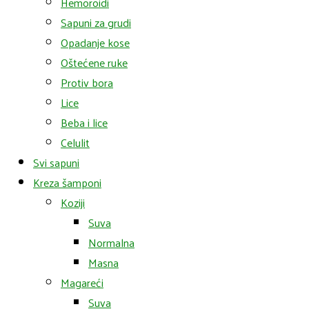
Hemoroidi
Sapuni za grudi
Opadanje kose
Oštećene ruke
Protiv bora
Lice
Beba i lice
Celulit
Svi sapuni
Kreza šamponi
Koziji
Suva
Normalna
Masna
Magareći
Suva