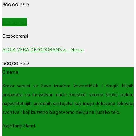
800,00
RSD
Brzi pregled
Dezodoransi
ALOJA VERA DEZODORANS 4 – Menta
800,00
RSD
O nama
Kreza sapuni se bave izradom kozmetičkih i drugih biljnih
preparata na inovativan način koristeći veoma široku paletu
najkvalitetnijih prirodnih sastojaka koji imaju dokazano lekovita
svojstva i koji izuzetno blagotvorno deluju na ljudsko telo.
Najčitaniji članci