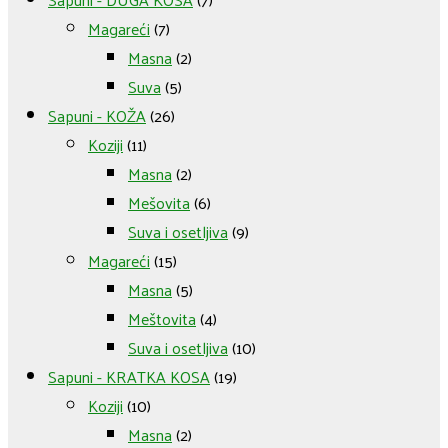
Magareći
(7)
Masna
(2)
Suva
(5)
Sapuni - KOŽA
(26)
Koziji
(11)
Masna
(2)
Mešovita
(6)
Suva i osetljiva
(9)
Magareći
(15)
Masna
(5)
Meštovita
(4)
Suva i osetljiva
(10)
Sapuni - KRATKA KOSA
(19)
Koziji
(10)
Masna
(2)