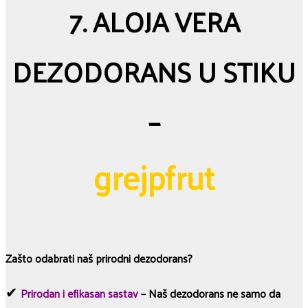
7. ALOJA VERA
DEZODORANS U STIKU
–
grejpfrut
Zašto odabrati naš prirodni dezodorans?
✔
Prirodan i efikasan sastav
– Naš dezodorans ne samo da