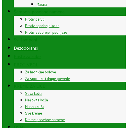
Masna
Šamponi posebne namene
Protiv peruti
Protiv opadanja kose
Protiv seboreje i psorijaze
Svi šamponi
Dezodoransi
Paste za zube
PROTIVBOL
Za hronične bolove
Za sportske i druge povrede
KREME ZA LICE
Suva koža
Mešovita koža
Masna koža
Sve kreme
Kreme posebne namene
USNE