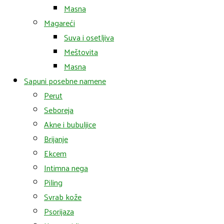
Masna
Magareći
Suva i osetljiva
Meštovita
Masna
Sapuni posebne namene
Perut
Seboreja
Akne i bubuljice
Brijanje
Ekcem
Intimna nega
Piling
Svrab kože
Psorijaza