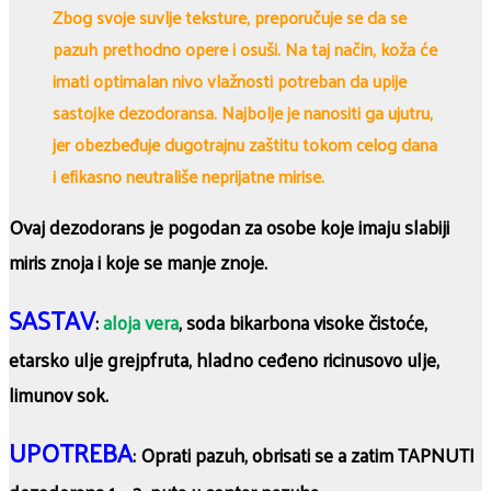
Zbog svoje suvlje teksture, preporučuje se da se
pazuh prethodno opere i osuši. Na taj način, koža će
imati optimalan nivo vlažnosti potreban da upije
sastojke dezodoransa. Najbolje je nanositi ga ujutru,
jer obezbeđuje dugotrajnu zaštitu tokom celog dana
i efikasno neutrališe neprijatne mirise.
Ovaj dezodorans je pogodan za osobe koje imaju slabiji
miris znoja i koje se manje znoje.
SASTAV
:
aloja vera
, soda bikarbona visoke čistoće,
etarsko ulje grejpfruta, hladno ceđeno ricinusovo ulje,
limunov sok.
UPOTREBA
: Oprati pazuh, obrisati se a zatim TAPNUTI