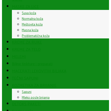
MASKE ZA LICE
Suva koža
Normalna koža
Meštovita koža
Masna koža
Problematična koža
KREME ZA RUKE
KREME ZA TELO
MELEMI
Biljne tinkture i preparati
MACERATI LEKOVITIH BILJAKA
TEČNI SAPUNI
KOZMETIKA ZA BRIJANJE
Sapuni
Mleko posle brijanja
DETOKS PAKETI
Krezine priče