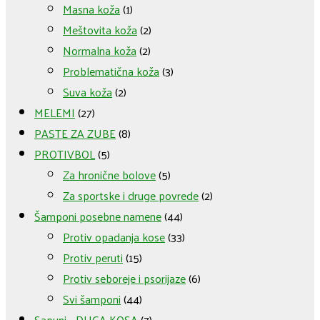
Masna koža
(1)
Meštovita koža
(2)
Normalna koža
(2)
Problematična koža
(3)
Suva koža
(2)
MELEMI
(27)
PASTE ZA ZUBE
(8)
PROTIVBOL
(5)
Za hronične bolove
(5)
Za sportske i druge povrede
(2)
Šamponi posebne namene
(44)
Protiv opadanja kose
(33)
Protiv peruti
(15)
Protiv seboreje i psorijaze
(6)
Svi šamponi
(44)
Sapuni - DUGA KOSA
(7)