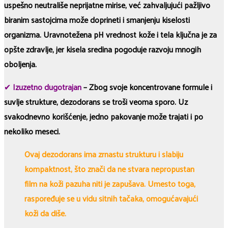
uspešno neutrališe neprijatne mirise, već zahvaljujući pažljivo
biranim sastojcima može doprineti i smanjenju kiselosti
organizma. Uravnotežena pH vrednost kože i tela ključna je za
opšte zdravlje, jer kisela sredina pogoduje razvoju mnogih
oboljenja.
✔
Izuzetno dugotrajan
– Zbog svoje koncentrovane formule i
suvlje strukture, dezodorans se troši veoma sporo. Uz
svakodnevno korišćenje, jedno pakovanje može trajati i po
nekoliko meseci.
Ovaj dezodorans ima zrnastu strukturu i slabiju
kompaktnost, što znači da ne stvara nepropustan
film na koži pazuha niti je zapušava. Umesto toga,
raspoređuje se u vidu sitnih tačaka, omogućavajući
koži da diše.