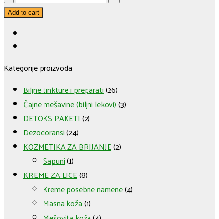
VERA
Add to cart
DEZODORANS
7
-
Kategorije proizvoda
grejpfrut
quantity
Biljne tinkture i preparati
(26)
Čajne mešavine (biljni lekovi)
(3)
DETOKS PAKETI
(2)
Dezodoransi
(24)
KOZMETIKA ZA BRIJANJE
(2)
Sapuni
(1)
KREME ZA LICE
(8)
Kreme posebne namene
(4)
Masna koža
(1)
Mešovita koža
(4)