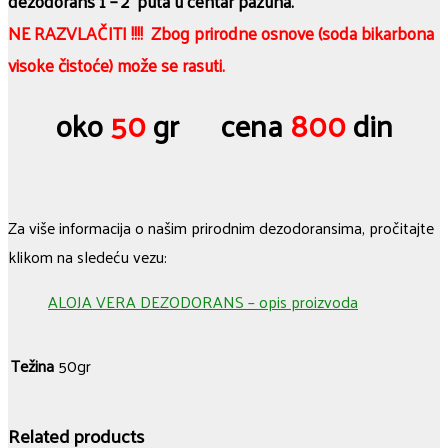
dezodorans 1 – 2 puta u centar pazuha.
NE RAZVLAČITI !!!! Zbog prirodne osnove (soda bikarbona
visoke čistoće) može se rasuti.
oko
50
gr cena
800
din
Za više informacija o našim prirodnim dezodoransima, pročitajte
klikom na sledeću vezu:
ALOJA VERA DEZODORANS – opis proizvoda
Težina
50gr
Related products