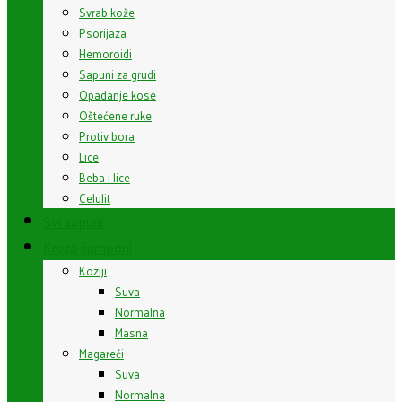
Svrab kože
Psorijaza
Hemoroidi
Sapuni za grudi
Opadanje kose
Oštećene ruke
Protiv bora
Lice
Beba i lice
Celulit
Svi sapuni
Kreza šamponi
Koziji
Suva
Normalna
Masna
Magareći
Suva
Normalna