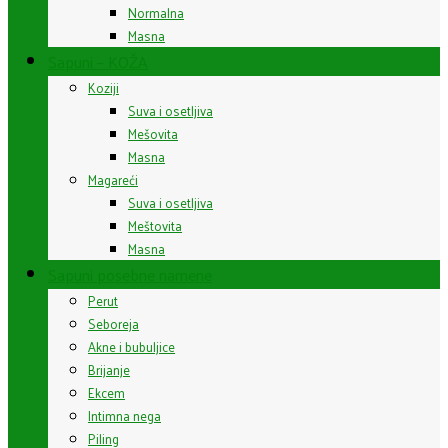
Normalna
Masna
Sapuni – KOŽA
Koziji
Suva i osetljiva
Mešovita
Masna
Magareći
Suva i osetljiva
Meštovita
Masna
Sapuni posebne namene
Perut
Seboreja
Akne i bubuljice
Brijanje
Ekcem
Intimna nega
Piling