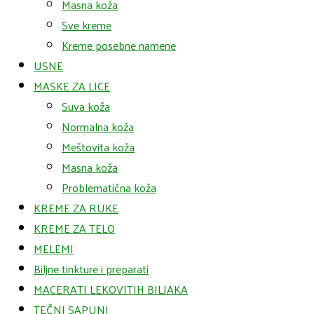
Masna koža
Sve kreme
Kreme posebne namene
USNE
MASKE ZA LICE
Suva koža
Normalna koža
Meštovita koža
Masna koža
Problematična koža
KREME ZA RUKE
KREME ZA TELO
MELEMI
Biljne tinkture i preparati
MACERATI LEKOVITIH BILJAKA
TEČNI SAPUNI