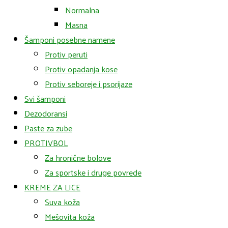
Normalna
Masna
Šamponi posebne namene
Protiv peruti
Protiv opadanja kose
Protiv seboreje i psorijaze
Svi šamponi
Dezodoransi
Paste za zube
PROTIVBOL
Za hronične bolove
Za sportske i druge povrede
KREME ZA LICE
Suva koža
Mešovita koža