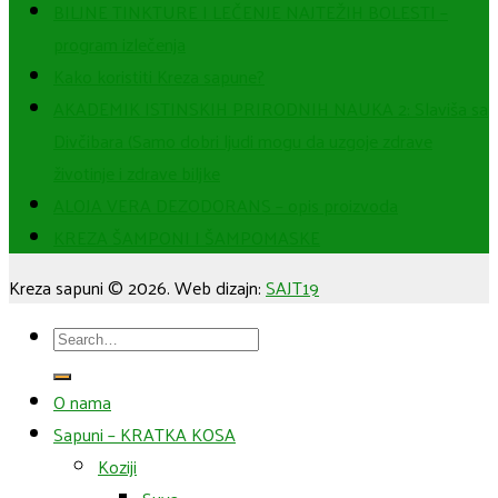
BILJNE TINKTURE I LEČENJE NAJTEŽIH BOLESTI –
program izlečenja
Kako koristiti Kreza sapune?
AKADEMIK ISTINSKIH PRIRODNIH NAUKA 2: Slaviša sa
Divčibara (Samo dobri ljudi mogu da uzgoje zdrave
životinje i zdrave biljke
ALOJA VERA DEZODORANS – opis proizvoda
KREZA ŠAMPONI I ŠAMPOMASKE
Kreza sapuni © 2026. Web dizajn:
SAJT19
Search
for:
O nama
Sapuni – KRATKA KOSA
Koziji