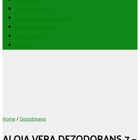
Krezine avanture
Istina o prirodnoj kozmetici
Korisne informacije
Korisne emisije
Kontakt
Home
/
Dezodoransi
ALOJA VERA DEZODORANS 7 –