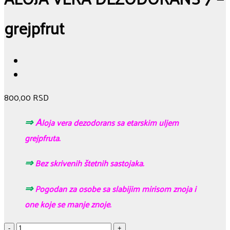
grejpfrut
800,00
RSD
⇒
A
loja vera dezodorans sa etarskim uljem
grejpfruta.
⇒
Bez skrivenih štetnih sastojaka.
⇒
Pogodan za osobe sa slabijim mirisom znoja i
one koje se manje znoje.
ALOJA