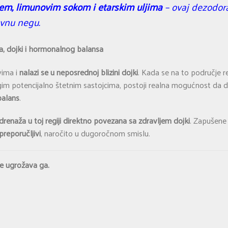
em, limunovim sokom i etarskim uljima
– ovaj dezodor
vnu negu.
, dojki i hormonalnog balansa
vima i
nalazi se u neposrednoj blizini dojki
. Kada se na to područje 
im potencijalno štetnim sastojcima, postoji realna mogućnost da de
balans
.
drenaža u toj regiji direktno povezana sa zdravljem dojki
. Zapušene
preporučljivi
, naročito u dugoročnom smislu.
ne ugrožava ga.