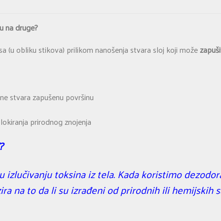
u na druge?
sa (u obliku stikova) prilikom nanošenja stvara sloj koji može
zapuši
ne stvara zapušenu površinu
blokiranja prirodnog znojenja
?
izlučivanju toksina iz tela. Kada koristimo dezodor
ra na to da li su izrađeni od prirodnih ili hemijskih 