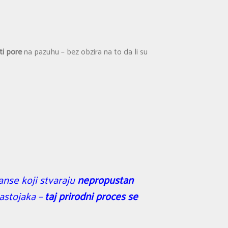
ti pore
na pazuhu – bez obzira na to da li su
anse koji stvaraju
nepropustan
sastojaka –
taj prirodni proces se