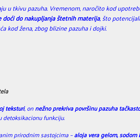
vaju u tkivu pazuha. Vremenom, naročito kod upotre
 doći do nakupljanja štetnih materija
, što potencija
ća kod žena, zbog blizine pazuha i dojki.
tela
oj teksturi
, on
nežno prekriva površinu pazuha tačkast
u detoksikacionu funkciju.
ranim prirodnim sastojcima –
aloja vera gelom, sodom 