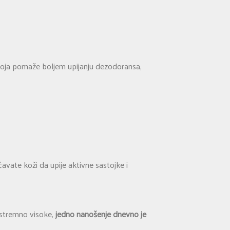
 koja pomaže boljem upijanju dezodoransa,
avate koži da upije aktivne sastojke i
kstremno visoke,
jedno nanošenje dnevno je