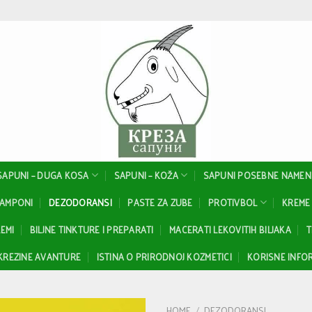
SAPUNI – DUGA KOSA
SAPUNI – KOŽA
SAPUNI POSEBNE NAMEN
ŠAMPONI
DEZODORANSI
PASTE ZA ZUBE
PROTIVBOL
KREME 
EMI
BILJNE TINKTURE I PREPARATI
MACERATI LEKOVITIH BILJAKA
T
KREZINE AVANTURE
ISTINA O PRIRODNOJ KOZMETICI
KORISNE INFOR
HOME
/
DEZODORANSI