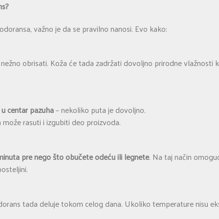
ns?
doransa, važno je da se pravilno nanosi. Evo kako:
 nežno obrisati. Koža će tada zadržati dovoljno prirodne vlažnosti
 u centar pazuha
– nekoliko puta je dovoljno.
in može rasuti i izgubiti deo proizvoda.
minuta pre nego što obučete odeću ili legnete
. Na taj način omoguć
steljini.
odorans tada deluje tokom celog dana. Ukoliko temperature nisu e