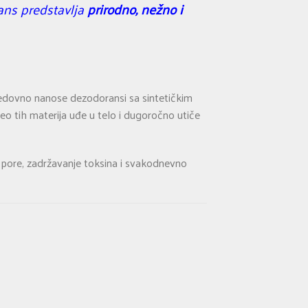
ans predstavlja
prirodno, nežno i
redovno nanose dezodoransi sa sintetičkim
o tih materija uđe u telo i dugoročno utiče
 pore, zadržavanje toksina i svakodnevno