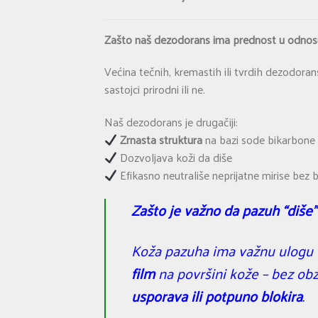
Zašto naš dezodorans ima prednost u odnos
Većina tečnih, kremastih ili tvrdih dezodoran
sastojci prirodni ili ne.
Naš dezodorans je drugačiji:
Zrnasta struktura
na bazi sode bikarbone 
Dozvoljava koži da diše
Efikasno neutrališe neprijatne mirise bez 
Zašto je važno da pazuh “diše”
Koža pazuha ima važnu ulogu u 
film
na površini kože – bez obzi
usporava ili potpuno blokira
.