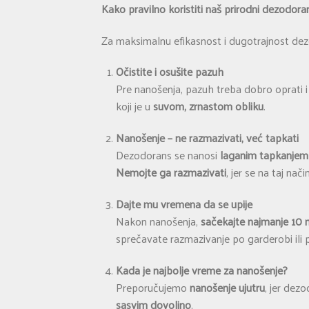
Kako pravilno koristiti naš prirodni dezodora
Za maksimalnu efikasnost i dugotrajnost dezo
Očistite i osušite pazuh
Pre nanošenja, pazuh treba dobro oprati i
koji je u
suvom, zrnastom obliku
.
Nanošenje – ne razmazivati, već tapkati
Dezodorans se nanosi
laganim tapkanjem
Nemojte ga razmazivati
, jer se na taj nač
Dajte mu vremena da se upije
Nakon nanošenja,
sačekajte najmanje 10 
sprečavate razmazivanje po garderobi ili po
Kada je najbolje vreme za nanošenje?
Preporučujemo
nanošenje ujutru
, jer dez
sasvim dovoljno
.