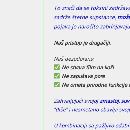
To znači da se toksini zadrža
sadrže štetne supstance,
može
pojava je naročito zabrinjavaju
Naš pristup je drugačiji.
Naš dezodorans:
Ne stvara film na koži
Ne zapušava pore
Ne ometa prirodne funkcije 
Zahvaljujući svojoj
zrnastoj, suv
“diše” i nesmetano obavlja svoj
U kombinaciji sa pažljivo odab