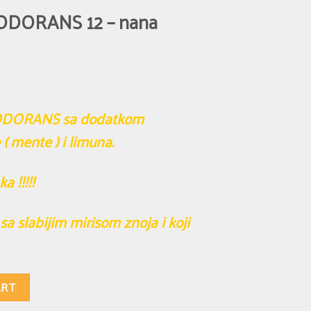
ODORANS 12 – nana
ODORANS sa dodatkom
( mente ) i limuna.
a !!!!!
a slabijim mirisom znoja i koji
 (menta) i limun quantity
ART