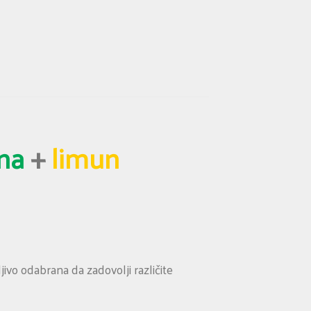
na
+
limun
ivo odabrana da zadovolji različite