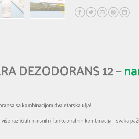
ERA DEZODORANS 12 –
na
ransa sa kombinacijom dva etarska ulja!
 različitih mirisnih i funkcionalnih kombinacija – svaka pažlj