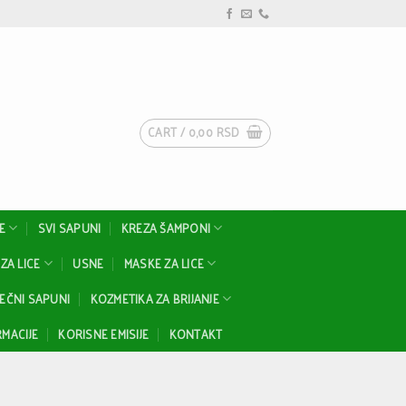
CART /
0,00
RSD
E
SVI SAPUNI
KREZA ŠAMPONI
ZA LICE
USNE
MASKE ZA LICE
EČNI SAPUNI
KOZMETIKA ZA BRIJANJE
MACIJE
KORISNE EMISIJE
KONTAKT