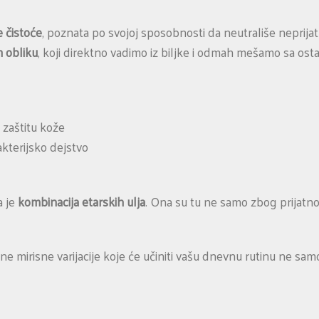
 čistoće
, poznata po svojoj sposobnosti da neutrališe neprijat
m obliku
, koji direktno vadimo iz biljke i odmah mešamo sa ost
 zaštitu kože
akterijsko dejstvo
a je
kombinacija etarskih ulja
. Ona su tu ne samo zbog prijatno
e mirisne varijacije koje će učiniti vašu dnevnu rutinu ne samo 