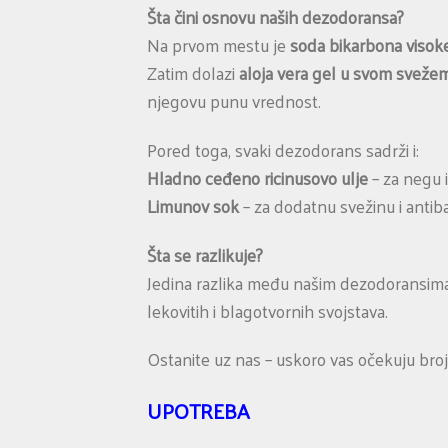
Šta čini osnovu naših dezodoransa?
Na prvom mestu je
soda bikarbona visoke
Zatim dolazi
aloja vera gel u svom sveže
njegovu punu vrednost.
Pored toga, svaki dezodorans sadrži i:
Hladno ceđeno ricinusovo ulje
– za negu i
Limunov sok
– za dodatnu svežinu i antib
Šta se razlikuje?
Jedina razlika među našim dezodoransim
lekovitih i blagotvornih svojstava.
Ostanite uz nas – uskoro vas očekuju brojn
UPOTREBA