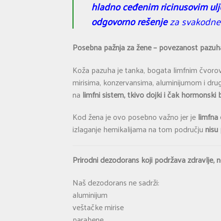
hladno ceđenim ricinusovim ulj
odgovorno rešenje
za svakodne
Posebna pažnja za žene – povezanost pazuha
Koža pazuha je tanka, bogata limfnim čvoro
mirisima, konzervansima, aluminijumom i drug
na
limfni sistem, tkivo dojki i čak hormonski 
Kod žena je ovo posebno važno jer je
limfna 
izlaganje hemikalijama na tom području
nisu 
Prirodni dezodorans koji podržava zdravlje, 
Naš dezodorans ne sadrži:
aluminijum
veštačke mirise
parabene