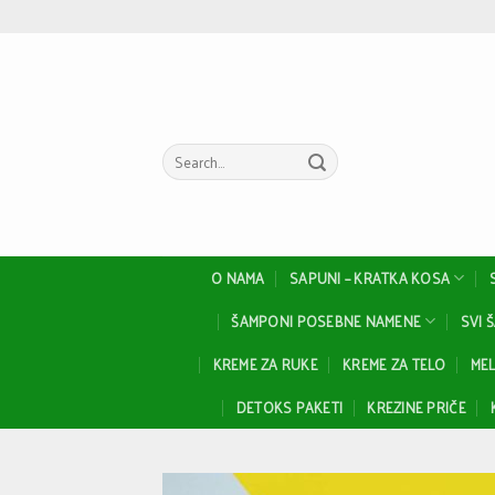
Skip
to
content
Search
for:
O NAMA
SAPUNI – KRATKA KOSA
ŠAMPONI POSEBNE NAMENE
SVI 
KREME ZA RUKE
KREME ZA TELO
MEL
DETOKS PAKETI
KREZINE PRIČE