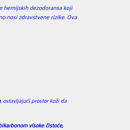
be hemijskih dezodoransa koji
lno nosi zdravstvene rizike. Ova
o
, ostavljajući prostor koži da
bikarbonom visoke čistoće,