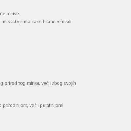
ne mirise.
alim sastojcima kako bismo očuvali
g prirodnog mirisa, već i zbog svojih
prirodnijom, već i prijatnijom!