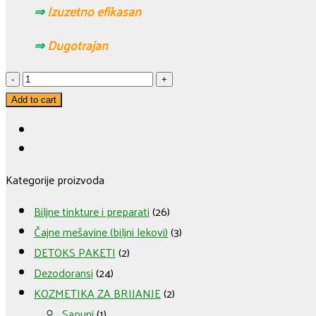
⇒
Izuzetno efikasan
⇒
Dugotrajan
ALOJA
VERA
Add to cart
DEZODORANS
3
-
Kategorije proizvoda
Pomorandža
quantity
Biljne tinkture i preparati
(26)
Čajne mešavine (biljni lekovi)
(3)
DETOKS PAKETI
(2)
Dezodoransi
(24)
KOZMETIKA ZA BRIJANJE
(2)
Sapuni
(1)