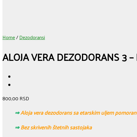
Home
/
Dezodoransi
ALOJA VERA DEZODORANS 3 –
800,00
RSD
⇒
Aloja vera dezodorans sa etarskim uljem pomora
⇒
Bez skrivenih štetnih sastojaka