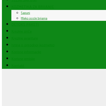
KOZMETIKA ZA BRIJANJE
Sapuni
Mleko posle brijanja
DETOKS PAKETI
Krezine priče
Krezine avanture
Istina o prirodnoj kozmetici
Korisne informacije
Korisne emisije
Kontakt