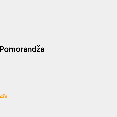
 Pomorandža
ndže