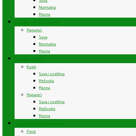
Suva
Normalna
Masna
Sapuni – DUGA KOSA
Magareći
Suva
Normalna
Masna
Sapuni – KOŽA
Koziji
Suva i osetljiva
Mešovita
Masna
Magareći
Suva i osetljiva
Meštovita
Masna
Sapuni posebne namene
Perut