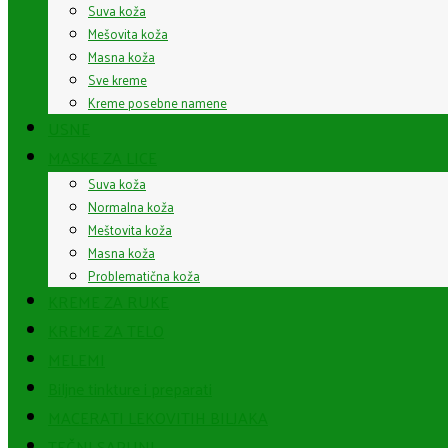
Suva koža
Mešovita koža
Masna koža
Sve kreme
Kreme posebne namene
USNE
MASKE ZA LICE
Suva koža
Normalna koža
Meštovita koža
Masna koža
Problematična koža
KREME ZA RUKE
KREME ZA TELO
MELEMI
Biljne tinkture i preparati
MACERATI LEKOVITIH BILJAKA
TEČNI SAPUNI