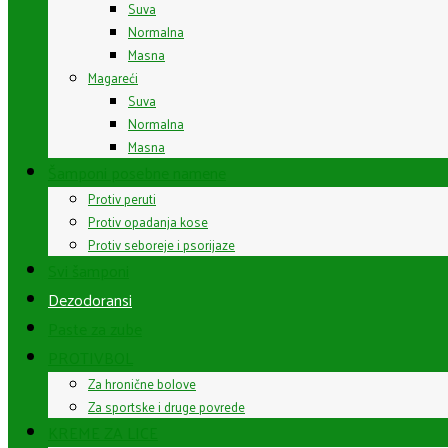
Suva
Normalna
Masna
Magareći
Suva
Normalna
Masna
Šamponi posebne namene
Protiv peruti
Protiv opadanja kose
Protiv seboreje i psorijaze
Svi šamponi
Dezodoransi
Paste za zube
PROTIVBOL
Za hronične bolove
Za sportske i druge povrede
KREME ZA LICE