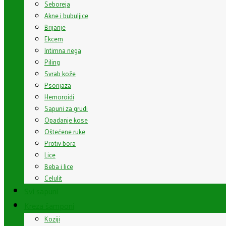
Seboreja
Akne i bubuljice
Brijanje
Ekcem
Intimna nega
Piling
Svrab kože
Psorijaza
Hemoroidi
Sapuni za grudi
Opadanje kose
Oštećene ruke
Protiv bora
Lice
Beba i lice
Celulit
Svi sapuni
Kreza šamponi
Koziji