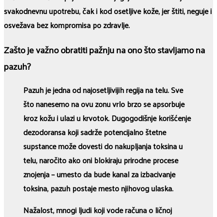
svakodnevnu upotrebu, čak i kod osetljive kože, jer štiti, neguje i
osvežava bez kompromisa po zdravlje.
Zašto je važno obratiti pažnju na ono što stavljamo na
pazuh?
Pazuh je jedna od najosetljivijih regija na telu. Sve
što nanesemo na ovu zonu vrlo brzo se apsorbuje
kroz kožu i ulazi u krvotok. Dugogodišnje korišćenje
dezodoransa koji sadrže potencijalno štetne
supstance može dovesti do nakupljanja toksina u
telu, naročito ako oni blokiraju prirodne procese
znojenja – umesto da bude kanal za izbacivanje
toksina, pazuh postaje mesto njihovog ulaska.
Nažalost, mnogi ljudi koji vode računa o ličnoj