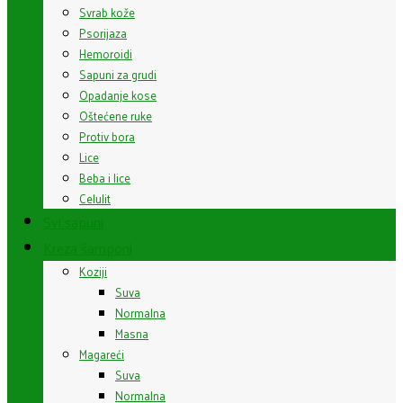
Svrab kože
Psorijaza
Hemoroidi
Sapuni za grudi
Opadanje kose
Oštećene ruke
Protiv bora
Lice
Beba i lice
Celulit
Svi sapuni
Kreza šamponi
Koziji
Suva
Normalna
Masna
Magareći
Suva
Normalna