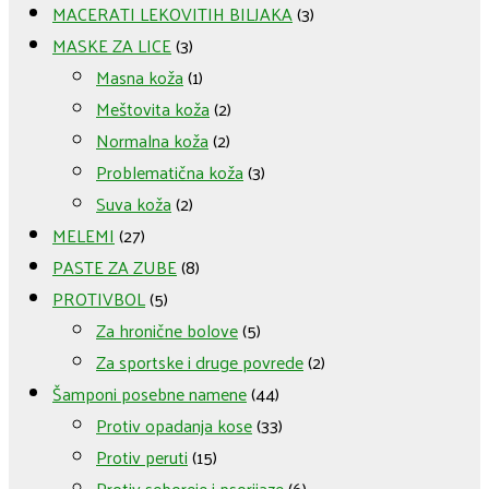
MACERATI LEKOVITIH BILJAKA
(3)
MASKE ZA LICE
(3)
Masna koža
(1)
Meštovita koža
(2)
Normalna koža
(2)
Problematična koža
(3)
Suva koža
(2)
MELEMI
(27)
PASTE ZA ZUBE
(8)
PROTIVBOL
(5)
Za hronične bolove
(5)
Za sportske i druge povrede
(2)
Šamponi posebne namene
(44)
Protiv opadanja kose
(33)
Protiv peruti
(15)
Protiv seboreje i psorijaze
(6)