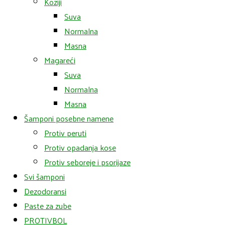
Koziji
Suva
Normalna
Masna
Magareći
Suva
Normalna
Masna
Šamponi posebne namene
Protiv peruti
Protiv opadanja kose
Protiv seboreje i psorijaze
Svi šamponi
Dezodoransi
Paste za zube
PROTIVBOL