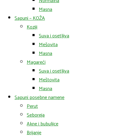
Normalna
Masna
Sapuni – KOŽA
Koziji
Suva i osetljiva
Mešovita
Masna
Magareći
Suva i osetljiva
Meštovita
Masna
Sapuni posebne namene
Perut
Seboreja
Akne i bubuljice
Brijanje