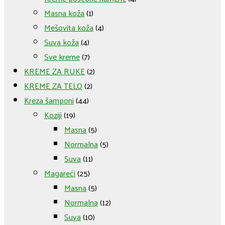
Masna koža
(1)
Mešovita koža
(4)
Suva koža
(4)
Sve kreme
(7)
KREME ZA RUKE
(2)
KREME ZA TELO
(2)
Kreza šamponi
(44)
Koziji
(19)
Masna
(5)
Normalna
(5)
Suva
(11)
Magareći
(25)
Masna
(5)
Normalna
(12)
Suva
(10)