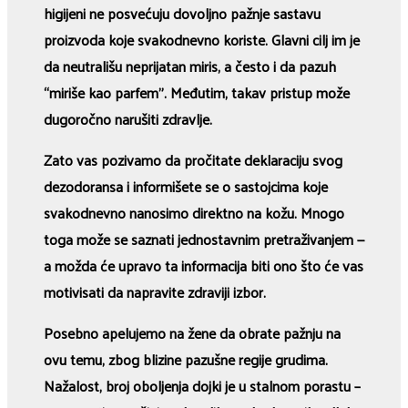
higijeni ne posvećuju dovoljno pažnje sastavu
proizvoda koje svakodnevno koriste. Glavni cilj im je
da neutrališu neprijatan miris, a često i da pazuh
“miriše kao parfem”. Međutim, takav pristup može
dugoročno narušiti zdravlje.
Zato vas pozivamo da pročitate deklaraciju svog
dezodoransa i informišete se o sastojcima koje
svakodnevno nanosimo direktno na kožu. Mnogo
toga može se saznati jednostavnim pretraživanjem —
a možda će upravo ta informacija biti ono što će vas
motivisati da napravite zdraviji izbor.
Posebno apelujemo na žene da obrate pažnju na
ovu temu, zbog blizine pazušne regije grudima.
Nažalost, broj oboljenja dojki je u stalnom porastu –