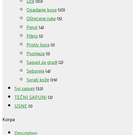
Lice
(10)
Opadanje kose
(10)
Oštećene ruke
(5)
Perut
(4)
Piling
(1)
Protiv bora
(1)
Psorijaza
(1)
Sapuni za grudi
(2)
Seboreja
(4)
Svrab kože
(19)
Svi sapuni
(32)
TEČNI SAPUNI
(2)
USNE
(1)
Korpa
Description