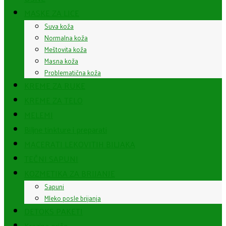
MASKE ZA LICE
Suva koža
Normalna koža
Meštovita koža
Masna koža
Problematična koža
KREME ZA RUKE
KREME ZA TELO
MELEMI
Biljne tinkture i preparati
MACERATI LEKOVITIH BILJAKA
TEČNI SAPUNI
KOZMETIKA ZA BRIJANJE
Sapuni
Mleko posle brijanja
DETOKS PAKETI
Krezine priče