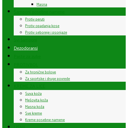
Masna
Šamponi posebne namene
Protiv peruti
Protiv opadanja kose
Protiv seboreje i psorijaze
Svi šamponi
Dezodoransi
Paste za zube
PROTIVBOL
Za hronične bolove
Za sportske i druge povrede
KREME ZA LICE
Suva koža
Mešovita koža
Masna koža
Sve kreme
Kreme posebne namene
USNE