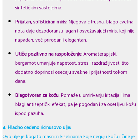
sintetičkim sastojcima.
Prijatan, sofisticiran miris:
Njegova citrusna, blago cvetna
nota daje dezodoransu lagan i osvežavajući miris, koji nije
napadan, već prirodan i elegantan.
Utiče pozitivno na raspoloženje:
Aromaterapijski,
bergamot umanjuje napetost, stres i razdražljivost, što
dodatno doprinosi osećaju svežine i prijatnosti tokom
dana.
Blagotvoran za kožu:
Pomaže u umirivanju iritacija i ima
blagi antiseptički efekat, pa je pogodan i za osetljivu kožu
ispod pazuha.
4. Hladno ceđeno ricinusovo ulje:
Ovo ulje je bogato masnim kiselinama koje neguju kožu i čine je