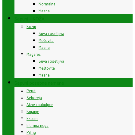
Normalna
Masna
Sapuni – KOŽA
Koziji
Suva i osetljiva
Mešovita
Masna
Magareći
Suva i osetljiva
Meštovita
Masna
Sapuni posebne namene
Perut
Seboreja
Akne i bubuljice
Brijanje
Ekcem
Intimna nega
Piling