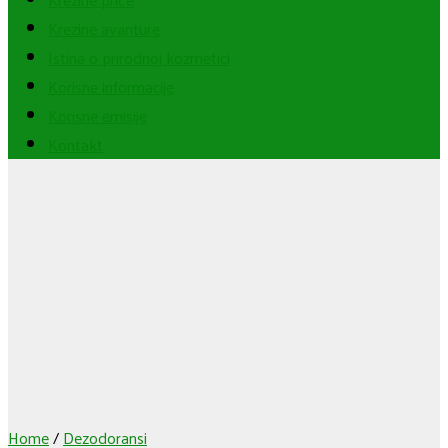
Krezine avanture
Istina o prirodnoj kozmetici
Korisne informacije
Korisne emisije
Kontakt
Home
/
Dezodoransi