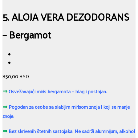
5. ALOJA VERA DEZODORANS
– Bergamot
850,00
RSD
⇒
Osvežavajući miris bergamota – blag i postojan.
⇒
Pogodan za osobe sa slabijim mirisom znoja i koji se manje
znoje.
⇒
Bez skrivenih štetnih sastojaka. Ne sadrži aluminijum, alkohol