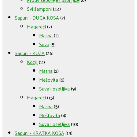
Svi šamponi
(44)
Sapuni - DUGA KOSA
(7)
Magareći
(7)
Masna
(2)
Suva
(5)
Sapuni - KOŽA
(26)
Koziji
(11)
Masna
(2)
Mešovita
(6)
Suva i osetljiva
(9)
Magareći
(15)
Masna
(5)
Meštovita
(4)
Suva i osetljiva
(10)
Sapuni - KRATKA KOSA
(19)