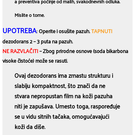
a preventiva počinje od malih, svakodnevnih odluka.
Mislite o tome.
UPOTREBA
: Operite i osušite pazuh.
TAPNUTI
dezodorans 2 – 3 puta na pazuh.
NE RAZVLAČITI
– Zbog prirodne osnove (soda bikarbona
visoke čistoće) može se rasuti.
Ovaj dezodorans ima zrnastu strukturu i
slabiju kompaktnost, što znači da ne
stvara nepropustan film na koži pazuha
niti je zapušava. Umesto toga, raspoređuje
se u vidu sitnih tačaka, omogućavajući
koži da diše.