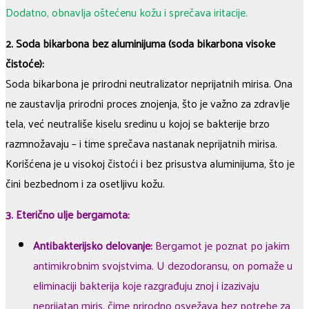
Dodatno, obnavlja oštećenu kožu i sprečava iritacije.
2. Soda bikarbona bez aluminijuma (soda bikarbona visoke
čistoće):
Soda bikarbona je prirodni neutralizator neprijatnih mirisa. Ona
ne zaustavlja prirodni proces znojenja, što je važno za zdravlje
tela, već neutrališe kiselu sredinu u kojoj se bakterije brzo
razmnožavaju – i time sprečava nastanak neprijatnih mirisa.
Korišćena je u visokoj čistoći i bez prisustva aluminijuma, što je
čini bezbednom i za osetljivu kožu.
3. Eterično ulje bergamota:
Antibakterijsko delovanje:
Bergamot je poznat po jakim
antimikrobnim svojstvima. U dezodoransu, on pomaže u
eliminaciji bakterija koje razgrađuju znoj i izazivaju
neprijatan miris, čime prirodno osvežava bez potrebe za