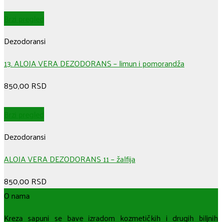
Brzi pregled
Dezodoransi
13. ALOJA VERA DEZODORANS – limun i pomorandža
850,00
RSD
Brzi pregled
Dezodoransi
ALOJA VERA DEZODORANS 11 – žalfija
850,00
RSD
O nama
Kreza sapuni se bave izradom kozmetičkih i drugih biljnih