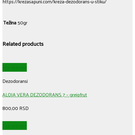
https://krezasapuni.com/kreza-dezodorans-u-stiku/
Težina
50gr
Related products
Brzi pregled
Dezodoransi
ALOJA VERA DEZODORANS 7 – grejpfrut
800,00
RSD
Brzi pregled