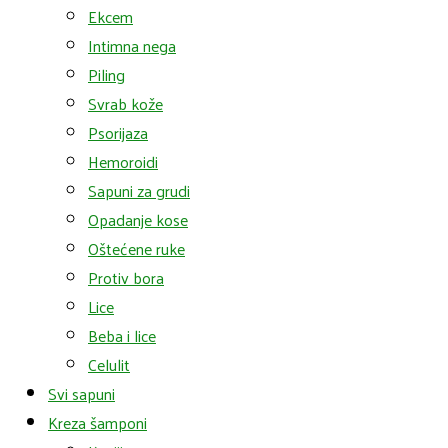
Ekcem
Intimna nega
Piling
Svrab kože
Psorijaza
Hemoroidi
Sapuni za grudi
Opadanje kose
Oštećene ruke
Protiv bora
Lice
Beba i lice
Celulit
Svi sapuni
Kreza šamponi