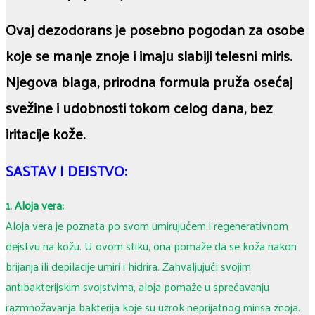
Ovaj dezodorans je posebno pogodan za osobe
koje se manje znoje i imaju slabiji telesni miris.
Njegova blaga, prirodna formula pruža osećaj
svežine i udobnosti tokom celog dana, bez
iritacije kože.
SASTAV I DEJSTVO:
1. Aloja vera:
Aloja vera je poznata po svom umirujućem i regenerativnom
dejstvu na kožu. U ovom stiku, ona pomaže da se koža nakon
brijanja ili depilacije umiri i hidrira. Zahvaljujući svojim
antibakterijskim svojstvima, aloja pomaže u sprečavanju
razmnožavanja bakterija koje su uzrok neprijatnog mirisa znoja.