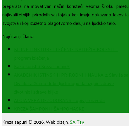
preparata na inovativan način koristeći veoma široku paletu
najkvalitetnijih prirodnih sastojaka koji imaju dokazano lekovita
svojstva i koji izuzetno blagotvorno deluju na ljudsko telo.
Najčitaniji članci
BILJNE TINKTURE I LEČENJE NAJTEŽIH BOLESTI –
program izlečenja
Kako koristiti Kreza sapune?
AKADEMIK ISTINSKIH PRIRODNIH NAUKA 2: Slaviša sa
Divčibara (Samo dobri ljudi mogu da uzgoje zdrave
životinje i zdrave biljke
ALOJA VERA DEZODORANS – opis proizvoda
KREZA ŠAMPONI I ŠAMPOMASKE
Kreza sapuni © 2026. Web dizajn:
SAJT19