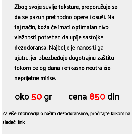
Zbog svoje suvlje teksture, preporučuje se
da se pazuh prethodno opere i osuši. Na
taj način, koža će imati optimalan nivo
vlažnosti potreban da upije sastojke
dezodoransa. Najbolje je nanositi ga
ujutru, jer obezbeđuje dugotrajnu zaštitu
tokom celog dana i efikasno neutrališe
neprijatne mirise.
oko
50
gr cena
850
din
Za više informacija o našim dezodoransima, pročitajte klikom na
sledeći link: