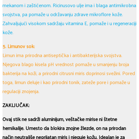
mekanom i zaštićenom. Ricinusovo ulje ima i blaga antimikrobna
svojstva, pa pomaže u održavanju zdrave mikroflore kože.
Zahvaljujući visokom sadržaju vitamina E, pomaže i u regeneraciji
kože.
5. Limunov sok:
Limun ima prirodna antiseptička i antibakterijska svojstva.
Njegova blago kisela pH vrednost pomaže u smanjenju broja
bakterija na koži, a prirodni citrusni miris doprinosi svežini. Pored
toga, limun deluje i kao prirodni tonik, zateže pore i pomaže u
regulaciji znojenja.
ZAKLJUČAK:
Ovaj stik ne sadrži aluminijum, veštačke mirise ni štetne
hemikalije. Umesto da blokira znojne žlezde, on na prirodan
način neutrališe neprijatan miris i njeguje kožu. Idealan je za