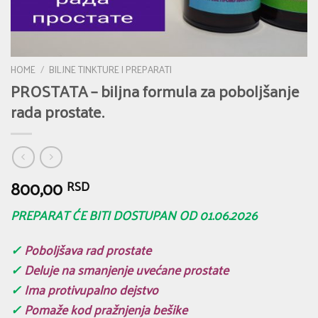
HOME
/
BILJNE TINKTURE I PREPARATI
PROSTATA – biljna formula za poboljšanje
rada prostate.
800,00
RSD
PREPARAT ĆE BITI DOSTUPAN OD 01.06.2026
✓
Poboljšava rad prostate
✓
Deluje na smanjenje uvećane prostate
✓
Ima protivupalno dejstvo
✓
Pomaže kod pražnjenja bešike