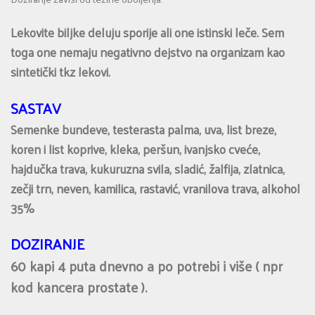
Lekovite biljke deluju sporije ali one istinski leče. Sem
toga one nemaju negativno dejstvo na organizam kao
sintetički tkz lekovi.
SASTAV
Semenke bundeve, testerasta palma, uva, list breze,
koren i list koprive, kleka, peršun, ivanjsko cveće,
hajdučka trava, kukuruzna svila, sladić, žalfija, zlatnica,
zečji trn, neven, kamilica, rastavić, vranilova trava, alkohol
35%
DOZIRANJE
60 kapi 4 puta dnevno a po potrebi i više ( npr
kod kancera prostate ).