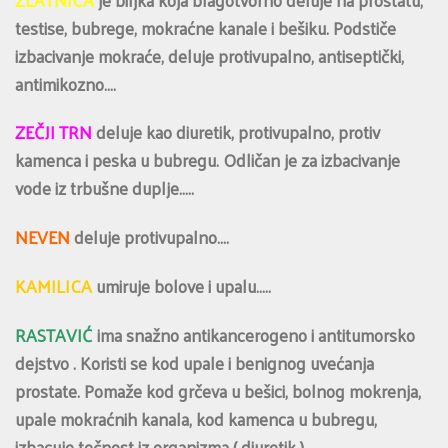
testise, bubrege, mokraćne kanale i bešiku. Podstiče
izbacivanje mokraće, deluje protivupalno, antiseptički,
antimikozno….
ZEČJI TRN
deluje kao diuretik, protivupalno, protiv
kamenca i peska u bubregu. Odličan je za izbacivanje
vode iz trbušne duplje…..
NEVEN
deluje protivupalno….
KAMILICA
umiruje bolove i upalu…..
RASTAVIĆ
ima snažno antikancerogeno i antitumorsko
dejstvo . Koristi se kod upale i benignog uvećanja
prostate. Pomaže kod grčeva u bešici, bolnog mokrenja,
upale mokraćnih kanala, kod kamenca u bubregu,
izbacuje tečnost iz organizma ( diuretik )…..