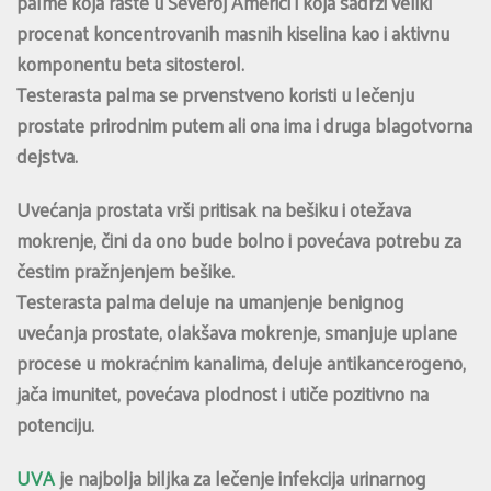
palme koja raste u Severoj Americi i koja sadrži veliki
procenat koncentrovanih masnih kiselina kao i aktivnu
komponentu beta sitosterol.
Testerasta palma se prvenstveno koristi u lečenju
prostate prirodnim putem ali ona ima i druga blagotvorna
dejstva.
Uvećanja prostata vrši pritisak na bešiku i otežava
mokrenje, čini da ono bude bolno i povećava potrebu za
čestim pražnjenjem bešike.
Testerasta palma deluje na umanjenje benignog
uvećanja prostate, olakšava mokrenje, smanjuje uplane
procese u mokraćnim kanalima, deluje antikancerogeno,
jača imunitet, povećava plodnost i utiče pozitivno na
potenciju.
UVA
je najbolja biljka za lečenje infekcija urinarnog