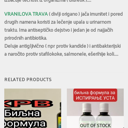
VRANILOVA TRAVA
( divlji origano ) jača imunitet i pored
drugih namena koristi za lečenje upala u urinarnom
traktu. Ima antiseptičko dejstvo i jedan je od najjačih
prirodnih antibiotika.
Deluje antigljivično ( npr protiv kandide ) i antibakterijski
a naročito protiv stafilokoke, salmonele, ešerihije koli…..
RELATED PRODUCTS
OUT OF STOCK