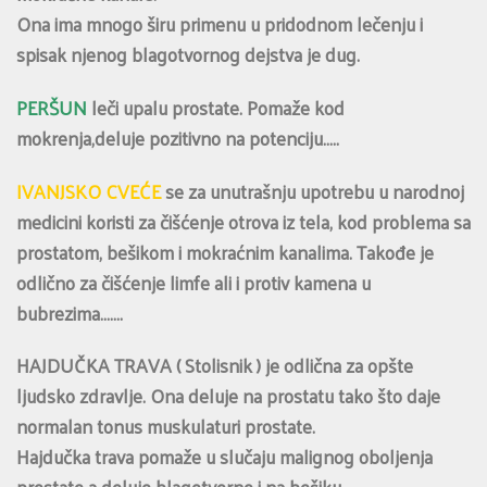
Ona ima mnogo širu primenu u pridodnom lečenju i
spisak njenog blagotvornog dejstva je dug.
PERŠUN
leči upalu prostate. Pomaže kod
mokrenja,deluje pozitivno na potenciju…..
IVANJSKO CVEĆE
se za unutrašnju upotrebu u narodnoj
medicini koristi za čišćenje otrova iz tela, kod problema sa
prostatom, bešikom i mokraćnim kanalima. Takođe je
odlično za čišćenje limfe ali i protiv kamena u
bubrezima…….
HAJDUČKA TRAVA ( Stolisnik ) je odlična za opšte
ljudsko zdravlje. Ona deluje na prostatu tako što daje
normalan tonus muskulaturi prostate.
Hajdučka trava pomaže u slučaju malignog oboljenja