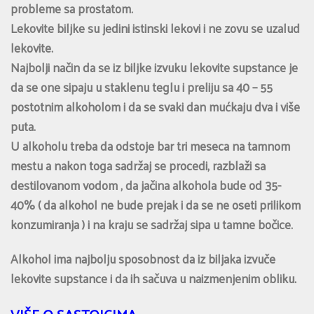
probleme sa prostatom.
Lekovite biljke su jedini istinski lekovi i ne zovu se uzalud
lekovite.
Najbolji način da se iz biljke izvuku lekovite supstance je
da se one sipaju u staklenu teglu i preliju sa 40 – 55
postotnim alkoholom i da se svaki dan mućkaju dva i više
puta.
U alkoholu treba da odstoje bar tri meseca na tamnom
mestu a nakon toga sadržaj se procedi, razblaži sa
destilovanom vodom , da jačina alkohola bude od 35-
40% ( da alkohol ne bude prejak i da se ne oseti prilikom
konzumiranja ) i na kraju se sadržaj sipa u tamne bočice.
Alkohol ima najbolju sposobnost da iz biljaka izvuče
lekovite supstance i da ih sačuva u naizmenjenim obliku.