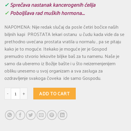
✓
Sprečava nastanak kancerogenih ćelija
✓
Poboljšava rad muških hormona….
NAPOMENA: Nije redak slučaj da posle četiri bočice naših
biljnih kapi PROSTATA lekari ostanu u čudu kada vide da se
prethodno uvećana prostata vratila u normalu , pa se pitaju
kako je to moguće. Itekako je moguće jer je Gospod
premudro stvorio lekovite biljke baš za tu namenu. Naše je
samo da uberemo iz Božije bašte i u što neizemenjenijem
obliku unesemo u svoj organizam a sva zasluga za
ozdravljenje svakoga čoveka ide samo Gospodu.
PROSTATA - biljna formula za poboljšanje rada prostate. quantity
ADD TO CART