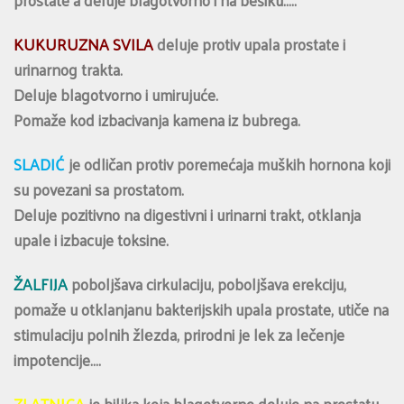
prostate a deluje blagotvorno i na bešiku…..
KUKURUZNA SVILA
deluje protiv upala prostate i
urinarnog trakta.
Deluje blagotvorno i umirujuće.
Pomaže kod izbacivanja kamena iz bubrega.
SLADIĆ
je odličan protiv poremećaja muških hornona koji
su povezani sa prostatom.
Deluje pozitivno na digestivni i urinarni trakt, otklanja
upale i izbacuje toksine.
ŽALFIJA
poboljšava cirkulaciju, poboljšava erekciju,
pomaže u otklanjanu bakterijskih upala prostate, utiče na
stimulaciju polnih žlеzda, prirodni je lek za lečenje
impotencije….
ZLATNICA
je biljka koja blagotvorno deluje na prostatu,