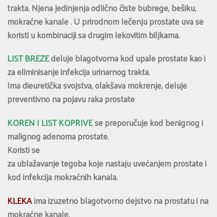
trakta. Njena jedinjenja odlično čiste bubrege, bešiku,
mokraćne kanale . U prirodnom lečenju prostate uva se
koristi u kombinaciji sa drugim lekovitim biljkama.
LIST BREZE
deluje blagotvorna kod upale prostate kao i
za eliminisanje infekcija urinarnog trakta.
Ima dieuretička svojstva, olakšava mokrenje, deluje
preventivno na pojavu raka prostate
KOREN I LIST KOPRIVE
se preporučuje kod benignog i
malignog adenoma prostate.
Koristi se
za ublažavanje tegoba koje nastaju uvećanjem prostate i
kod infekcija mokraćnih kanala.
KLEKA
ima izuzetno blagotvorno dejstvo na prostatu i na
mokraćne kanale.