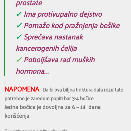
prostate
✓
Ima protivupalno dejstvo
✓
Pomaže kod pražnjenja bešike
✓
Sprečava nastanak
kancerogenih ćelija
✓
Poboljšava rad muških
hormona….
NAPOMENA
: Da bi ova biljna tinktura dala rezultate
potrebno je zaredom popiti bar 3-4 bočice.
Jedna bočica je dovoljna za 6 – 14 dana
korišćenja
Doziranje zavisi od težine oboljenja.