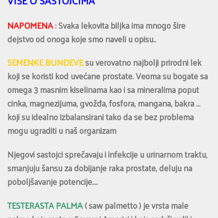
VIŠE O SASTOJCIMA
NAPOMENA
: Svaka lekovita biljka ima mnogo šire
dejstvo od onoga koje smo naveli u opisu..
SEMENKE BUNDEVE
su verovatno najbolji prirodni lek
koji se koristi kod uvećane prostate. Veoma su bogate sa
omega 3 masnim kiselinama kao i sa mineralima poput
cinka, magnezijuma, gvožđa, fosfora, mangana, bakra …
koji su idealno izbalansirani tako da se bez problema
mogu ugraditi u naš organizam
Njegovi sastojci sprečavaju i infekcije u urinarnom traktu,
smanjuju šansu za dobijanje raka prostate, deluju na
poboljšavanje potencije….
TESTERASTA PALMA
( saw palmetto ) je vrsta male