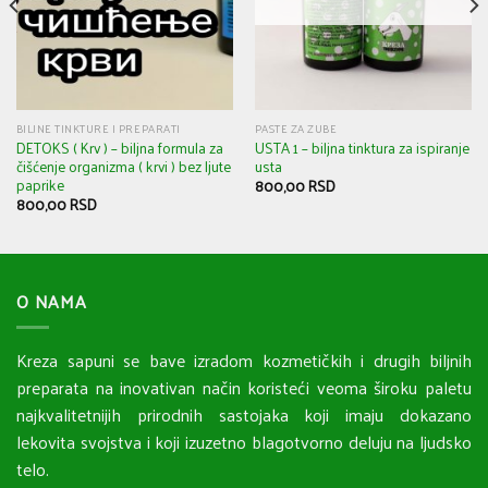
BILJNE TINKTURE I PREPARATI
PASTE ZA ZUBE
DETOKS ( Krv ) – biljna formula za
USTA 1 – biljna tinktura za ispiranje
čišćenje organizma ( krvi ) bez ljute
usta
paprike
800,00
RSD
800,00
RSD
O NAMA
Kreza sapuni se bave izradom kozmetičkih i drugih biljnih
preparata na inovativan način koristeći veoma široku paletu
najkvalitetnijih prirodnih sastojaka koji imaju dokazano
lekovita svojstva i koji izuzetno blagotvorno deluju na ljudsko
telo.