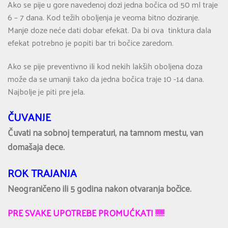
Ako se pije u gore navedenoj dozi jedna bočica od 50 ml traje
6 – 7 dana. Kod težih oboljenja je veoma bitno doziranje.
Manjе doze neće dati dobar efekаt. Da bi ova tinktura dala
efekat potrebno je popiti bar tri bočice zaredom.
Ako se pije preventivno ili kod nekih lakših oboljena doza
može da se umanji tako da jedna bočica traje 10 -14 dana.
Najbolje je piti pre jela.
ČUVANJE
Čuvati na sobnoj temperaturi, na tamnom mestu, van
domašaja dece.
ROK TRAJANJA
Neograničeno ili 5 godina nakon otvaranja bočice.
PRE SVAKE UPOTREBE PROMUĆKATI !!!!!!