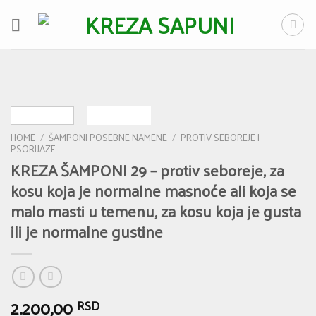
Skip
to
content
HOME
/
ŠAMPONI POSEBNE NAMENE
/
PROTIV SEBOREJE I
PSORIJAZE
KREZA ŠAMPONI 29 – protiv seboreje, za
kosu koja je normalne masnoće ali koja se
malo masti u temenu, za kosu koja je gusta
ili je normalne gustine
2.200,00
RSD