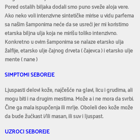
Pored ostalih biljaka dodali smo puno sveže aloja vere.
Ako neko voli intenzivne sintetičke mirise u vidu parfema
sa našim šamponima neće da se usreći jer mi koristimo
etarska biljna ulja koja ne mirišu toliko intenzivno.
Konkretno u ovim šamponima se nalaze etarsko ulja
žalfije, etarsko ulje čajnog drveta ( čajevca ) i etarsko ulje
mente ( nane )
SIMPTOMI SEBOREJE
Ljuspasti delovi kože, najčešće na glavi, licu i grudima, ali
mogu biti i na drugim mestima. Može a i ne mora da svrbi.
Čine ga mala ispupčenja ili mrlje. Oboleli deo kože može
da bude žućkast i/ili masan, ili suv i ljuspast.
UZROCI SEBOREJE