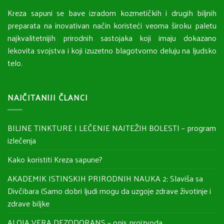
Kreza sapuni se bave izradom kozmetičkih i drugih biljnih
preparata na inovativan način koristeći veoma široku paletu
najkvalitetnijih prirodnih sastojaka koji imaju dokazano
lekovita svojstva i koji izuzetno blagotvorno deluju na ljudsko
telo.
NAJČITANIJI ČLANCI
BILJNE TINKTURE I LEČENJE NAJTEŽIH BOLESTI – program
izlečenja
Kako koristiti Kreza sapune?
AKADEMIK ISTINSKIH PRIRODNIH NAUKA 2: Slaviša sa
Divčibara (Samo dobri ljudi mogu da uzgoje zdrave životinje i
zdrave biljke
ALOJA VERA DEZODORANS – opis proizvoda