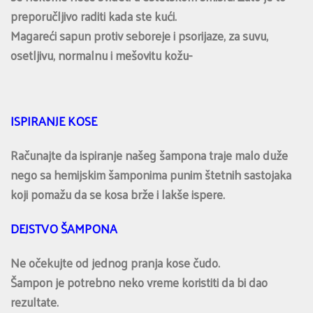
preporučljivo raditi kada ste kući.
Magareći sapun protiv seboreje i psorijaze, za suvu,
osetljivu, normalnu i mešovitu kožu-
ISPIRANJE KOSE
Računajte da ispiranje našeg šampona traje malo duže
nego sa hemijskim šamponima punim štetnih sastojaka
koji pomažu da se kosa brže i lakše ispere.
DEJSTVO ŠAMPONA
Ne očekujte od jednog pranja kose čudo.
Šampon je potrebno neko vreme koristiti da bi dao
rezultate.