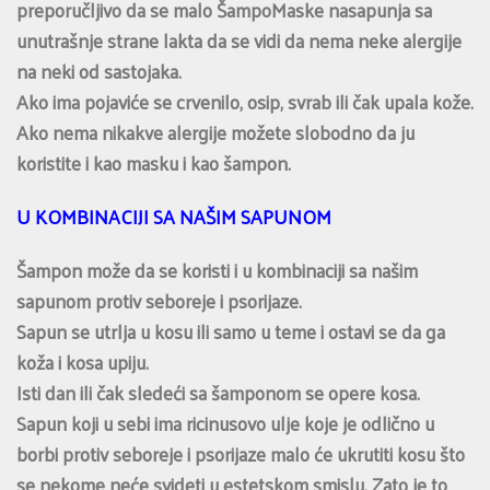
preporučljivo da se malo ŠampoMaske nasapunja sa
unutrašnje strane lakta da se vidi da nema neke alergije
na neki od sastojaka.
Ako ima pojaviće se crvenilo, osip, svrab ili čak upala kože.
Ako nema nikakve alergije možete slobodno da ju
koristite i kao masku i kao šampon.
U KOMBINACIJI SA NAŠIM SAPUNOM
Šampon može da se koristi i u kombinaciji sa našim
sapunom protiv seboreje i psorijaze.
Sapun se utrlja u kosu ili samo u teme i ostavi se da ga
koža i kosa upiju.
Isti dan ili čak sledeći sa šamponom se opere kosa.
Sapun koji u sebi ima ricinusovo ulje koje je odlično u
borbi protiv seboreje i psorijaze malo će ukrutiti kosu što
se nekome neće svideti u estetskom smislu. Zato je to