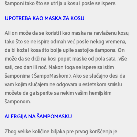
šamponi tako što se utrlja u kosu i posle se ispere.
UPOTREBA KAO MASKA ZA KOSU
Ali on može da se koristi i kao maska na navlaženu kosu,
tako što se ne ispire odmah već posle nekog vremena,
da bi koža i kosa što bolje upile sastojke šampona. On
može da se drži na kosi poput maske od pola sata, ,više
sati, ceo dan ili noć. Nakon toga se ispere sa istim
šamponima ( ŠampoMaskom ). Ako se slučajno desi da
vam kojim slučajem ne odgovara u estetskom smislu
možete da ga isperite sa nekim vašim hemijskim
šamponom.
ALERGIJA NA ŠAMPOMASKU
Zbog velike količine biljaka pre prvog korišćenja je