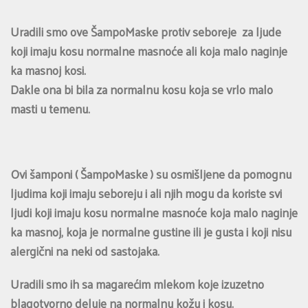
Uradili smo ove ŠampoMaske protiv seboreje za ljude
koji imaju kosu normalne masnoće ali koja malo naginje
ka masnoj kosi.
Dakle ona bi bila za normalnu kosu koja se vrlo malo
masti u temenu.
Ovi šamponi ( ŠampoMaske ) su osmišljene da pomognu
ljudima koji imaju seboreju i ali njih mogu da koriste svi
ljudi koji imaju kosu normalne masnoće koja malo naginje
ka masnoj, koja je normalne gustine ili je gusta i koji nisu
alergični na neki od sastojaka.
Uradili smo ih sa magarećim mlekom koje izuzetno
blagotvorno deluje na normalnu kožu i kosu.