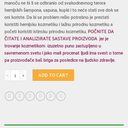
manoču ne bi li se odbranio od svakodnevnog terora
hemijskih šampona, sapuna, kupki i to neće stati sve dok se
oni koriste. Da bi se problem rešio potrebno je prestati
koristiti hemijsku kozmetiku i lažnu prirodnu kozmetiku a
početi koristiti istinsku prirodnu kozmetiku.
POČNITE DA
ČITATE I ANALIZIRATE SASTAVE PROIZVODA jer je
trovanje kozmetikom izuzetno puno zastupljeno u
savremenom svetu i jako mali procenat ljudi ima svest o tome
pa proizvođače baš briga za posledice na ljudsko zdravlje.
KREZA ŠAMPONI 29 - protiv seboreje, za kosu koja je normalne masnoće ali
ADD TO CART