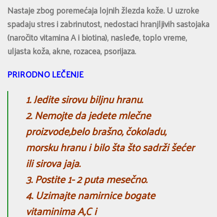
Nastaje zbog poremećaja lojnih žlezda kože. U uzroke
spadaju stres i zabrinutost, nedostaci hranjljivih sastojaka
(naročito vitamina A i biotina), nasleđe, toplo vreme,
uljasta koža, akne, rozacea, psorijaza.
PRIRODNO LEČENJE
1. Jedite sirovu biljnu hranu.
2. Nemojte da jedete mlečne
proizvode,belo brašno, čokoladu,
morsku hranu i bilo šta što sadrži šećer
ili sirova jaja.
3. Postite 1- 2 puta mesečno.
4. Uzimajte namirnice bogate
vitaminima A,C i