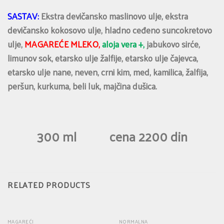
SASTAV:
Ekstra devičansko maslinovo ulje, ekstra
devičansko kokosovo ulje, hladno ceđeno suncokretovo
ulje,
MAGAREĆE
MLEKO,
aloja vera +,
jabukovo sirće,
limunov sok, etarsko ulje žalfije, etarsko ulje čajevca,
etarsko ulje nane, neven, crni kim, med, kamilica, žalfija,
peršun, kurkuma, beli luk, majčina dušica.
300 ml cena 2200 din
RELATED PRODUCTS
MAGAREĆI
NORMALNA