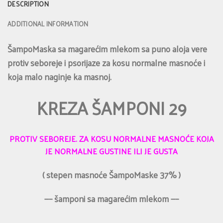
DESCRIPTION
ADDITIONAL INFORMATION
ŠampoMaska sa magarećim mlekom sa puno aloja vere
protiv seboreje i psorijaze za kosu normalne masnoće i
koja malo naginje ka masnoj.
KREZA ŠAMPONI 29
PROTIV SEBOREJE. ZA KOSU NORMALNE MASNOĆE KOJA
JE NORMALNE GUSTINE ILI JE GUSTA
( stepen masnoće ŠampoMaske 37% )
—– šamponi sa magarećim mlekom —–