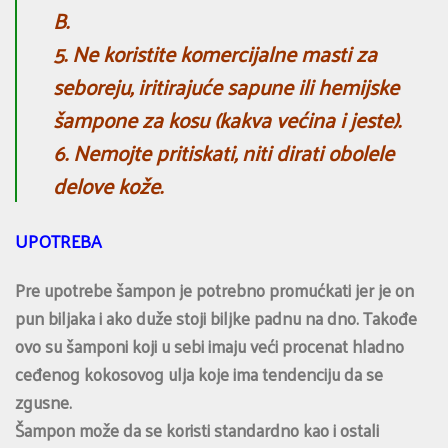
B.
5. Ne koristite komercijalne masti za
seboreju, iritirajuće sapune ili hemijske
šampone za kosu (kakva većina i jeste).
6. Nemojte pritiskati, niti dirati obolele
delove kože.
UPOTREBA
Pre upotrebe šampon je potrebno promućkati jer je on
pun biljaka i ako duže stoji biljke padnu na dno. Takođe
ovo su šamponi koji u sebi imaju veći procenat hladno
ceđenog kokosovog ulja koje ima tendenciju da se
zgusne.
Šampon može da se koristi standardno kao i ostali