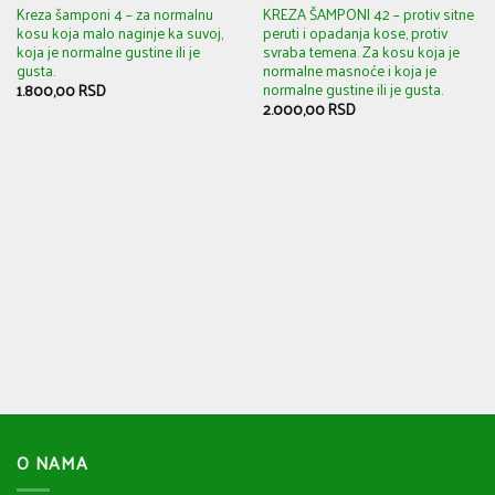
Kreza šamponi 4 – za normalnu
KREZA ŠAMPONI 42 – protiv sitne
kosu koja malo naginje ka suvoj,
peruti i opadanja kose, protiv
koja je normalne gustine ili je
svraba temena. Za kosu koja je
gusta.
normalne masnoće i koja je
normalne gustine ili je gusta.
1.800,00
RSD
2.000,00
RSD
O NAMA