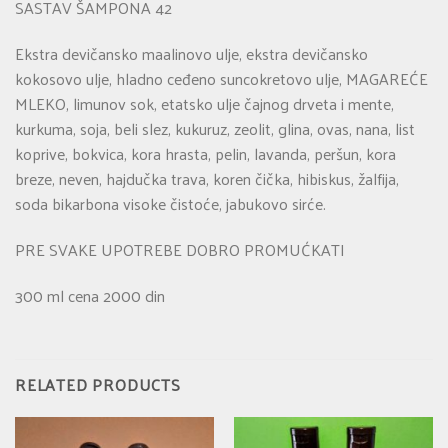
SASTAV ŠAMPONA 42
Ekstra devičansko maalinovo ulje, ekstra devičansko
kokosovo ulje, hladno ceđeno suncokretovo ulje, MAGAREĆE
MLEKO, limunov sok, etatsko ulje čajnog drveta i mente,
kurkuma, soja, beli slez, kukuruz, zeolit, glina, ovas, nana, list
koprive, bokvica, kora hrasta, pelin, lavanda, peršun, kora
breze, neven, hajdučka trava, koren čička, hibiskus, žalfija,
soda bikarbona visoke čistoće, jabukovo sirće.
PRE SVAKE UPOTREBE DOBRO PROMUĆKATI
300 ml cena 2000 din
RELATED PRODUCTS