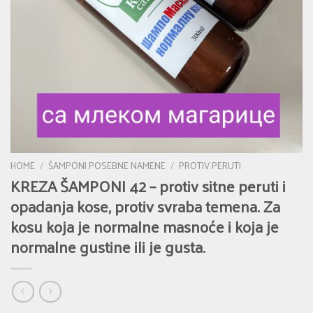
HOME
/
ŠAMPONI POSEBNE NAMENE
/
PROTIV PERUTI
KREZA ŠAMPONI 42 – protiv sitne peruti i
opadanja kose, protiv svraba temena. Za
kosu koja je normalne masnoće i koja je
normalne gustine ili je gusta.