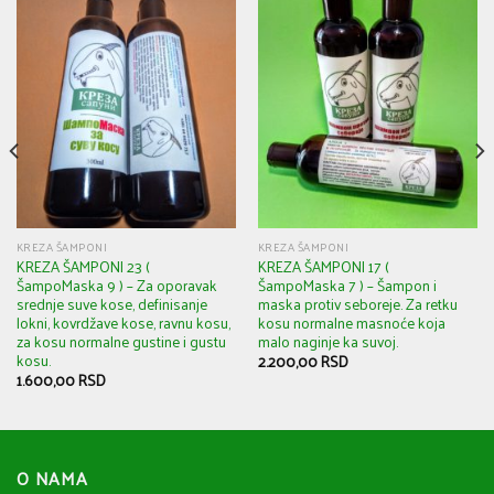
KREZA ŠAMPONI
KREZA ŠAMPONI
KREZA ŠAMPONI 23 (
KREZA ŠAMPONI 17 (
ŠampoMaska 9 ) – Za oporavak
ŠampoMaska 7 ) – Šampon i
srednje suve kose, definisanje
maska protiv seboreje. Za retku
lokni, kovrdžave kose, ravnu kosu,
kosu normalne masnoće koja
za kosu normalne gustine i gustu
malo naginje ka suvoj.
kosu.
2.200,00
RSD
1.600,00
RSD
O NAMA