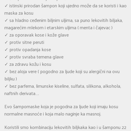
✓ istinski prirodan šampon koji ujedno može da se koristi i kao
maska za kosu
✓ sa hladno ceđenim biljnim uljima, sa puno lekovitih biljaka,
magarećim mlekom i etarskim uljima ( menta i čajevac )
✓ za oporavak kose i kože glave
✓ protiv sitne peruti
✓ protiv opadanja kose
✓ protiv svraba temena glave
✓ za zdravu kožu i kosu
✓ bez aloja vere ( pogodno za ljude koji su alergični na ovu
biljku )
✓ bez parfema, limunske kiseline, sulfata, silikona, alkohola,
naftnih derivata….
Evo šampomaske koja je pogodna za ljude koji imaju kosu
normalne masnoće i koja malo naginje ka masnoj.
Koristili smo kombinaciju lekovitih biljkaka kao i u šamponu 22