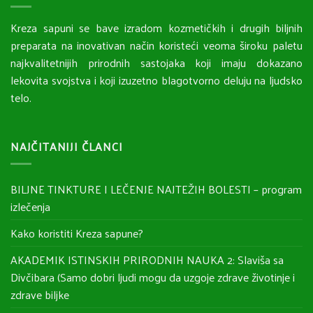
Kreza sapuni se bave izradom kozmetičkih i drugih biljnih
preparata na inovativan način koristeći veoma široku paletu
najkvalitetnijih prirodnih sastojaka koji imaju dokazano
lekovita svojstva i koji izuzetno blagotvorno deluju na ljudsko
telo.
NAJČITANIJI ČLANCI
BILJNE TINKTURE I LEČENJE NAJTEŽIH BOLESTI – program
izlečenja
Kako koristiti Kreza sapune?
AKADEMIK ISTINSKIH PRIRODNIH NAUKA 2: Slaviša sa
Divčibara (Samo dobri ljudi mogu da uzgoje zdrave životinje i
zdrave biljke