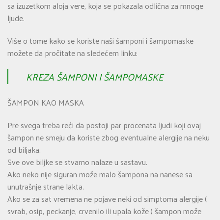
sa izuzetkom aloja vere, koja se pokazala odlična za mnoge
ljude.
Više o tome kako se koriste naši šamponi i šampomaske
možete da pročitate na sledećem linku:
KREZA ŠAMPONI I ŠAMPOMASKE
ŠAMPON KAO MASKA
Pre svega treba reći da postoji par procenata ljudi koji ovaj
šampon ne smeju da koriste zbog eventualne alergije na neku
od biljaka.
Sve ove biljke se stvarno nalaze u sastavu.
Ako neko nije siguran može malo šampona na nanese sa
unutrašnje strane lakta.
Ako se za sat vremena ne pojave neki od simptoma alergije (
svrab, osip, peckanje, crvenilo ili upala kože ) šampon može