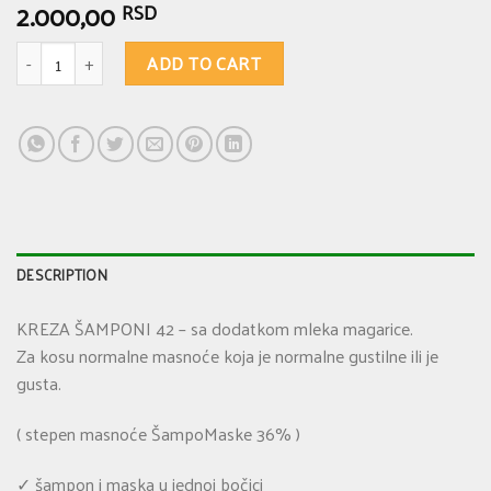
2.000,00
RSD
KREZA ŠAMPONI 42 - protiv sitne peruti i opadanja kose, protiv svraba te
ADD TO CART
DESCRIPTION
KREZA ŠAMPONI 42 – sa dodatkom mleka magarice.
Za kosu normalne masnoće koja je normalne gustilne ili je
gusta.
( stepen masnoće ŠampoMaske 36% )
✓ šampon i maska u jednoj bočici