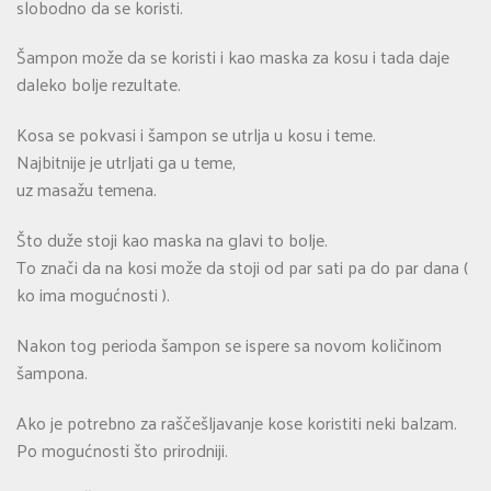
slobodno da se koristi.
Šampon može da se koristi i kao maska za kosu i tada daje
daleko bolje rezultate.
Kosa se pokvasi i šampon se utrlja u kosu i teme.
Najbitnije je utrljati ga u teme,
uz masažu temena.
Što duže stoji kao maska na glavi to bolje.
To znači da na kosi može da stoji od par sati pa do par dana (
ko ima mogućnosti ).
Nakon tog perioda šampon se ispere sa novom količinom
šampona.
Ako je potrebno za raščešljavanje kose koristiti neki balzam.
Po mogućnosti što prirodniji.