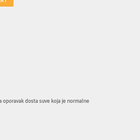
ART
za oporavak dosta suve koja je normalne