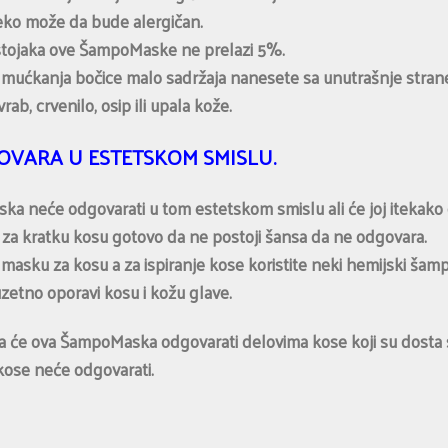
 neko može da bude alergičan.
astojaka ove ŠampoMaske ne prelazi 5%.
mućkanja bočice malo sadržaja nanesete sa unutrašnje strane 
ab, crvenilo, osip ili upala kože.
VARA U ESTETSKOM SMISLU.
ka neće odgovarati u tom estetskom smislu ali će joj itekako
 za kratku kosu gotovo da ne postoji šansa da ne odgovara.
masku za kosu a za ispiranje kose koristite neki hemijski šam
etno oporavi kosu i kožu glave.
a će ova ŠampoMaska odgovarati delovima kose koji su dosta s
kose neće odgovarati.