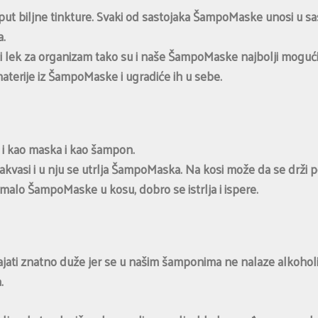
t biljne tinkture. Svaki od sastojaka ŠampoMaske unosi u sas
a.
ući lek za organizam tako su i naše ŠampoMaske najbolji mogući 
aterije iz ŠampoMaske i ugradiće ih u sebe.
 i kao maska i kao šampon.
asi i u nju se utrlja ŠampoMaska. Na kosi može da se drži pola s
 malo ŠampoMaske u kosu, dobro se istrlja i ispere.
jati znatno duže jer se u našim šamponima ne nalaze alkoholi, s
.