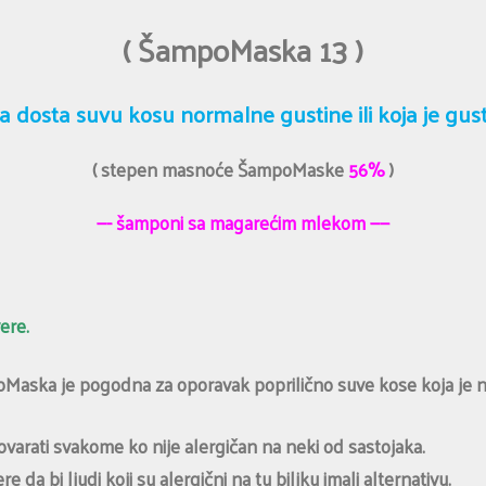
( ŠampoMaska 13 )
a dosta suvu kosu normalne gustine ili koja je gus
( stepen masnoće ŠampoMaske
56%
)
—- šamponi sa magarećim mlekom ——
ere.
aska je pogodna za oporavak poprilično suve kose koja je nor
varati svakome ko nije alergičan na neki od sastojaka.
a bi ljudi koji su alergični na tu biljku imali alternativu.