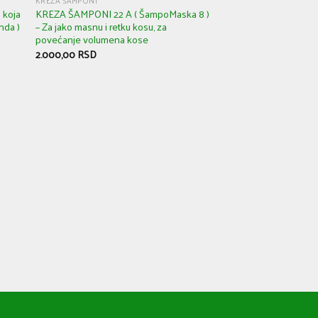
KREZA ŠAMPONI
 koja
KREZA ŠAMPONI 22 A ( ŠampoMaska 8 )
anda )
– Za jako masnu i retku kosu, za
povećanje volumena kose
2.000,00
RSD