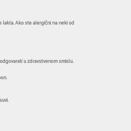
lakta. Ako ste alergični na neki od
 odgovarati u zdravstvenom smislu.
pon.
uvi.