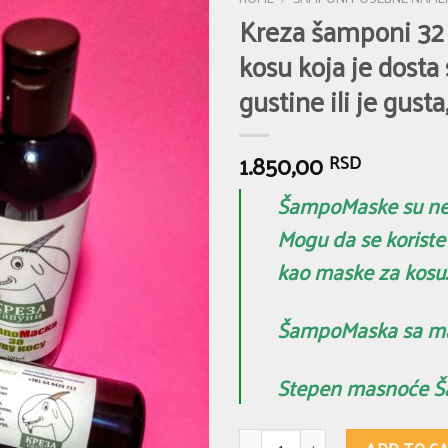
Kreza šamponi 32 
kosu koja je dosta
gustine ili je gusta
1.850,00
RSD
ŠampoMaske su neka
Mogu da se korist
kao maske za kosu.
ŠampoMaska sa m
Stepen masnoće 
Kreza šamponi 32 ( ŠampoMaska 13 ) -