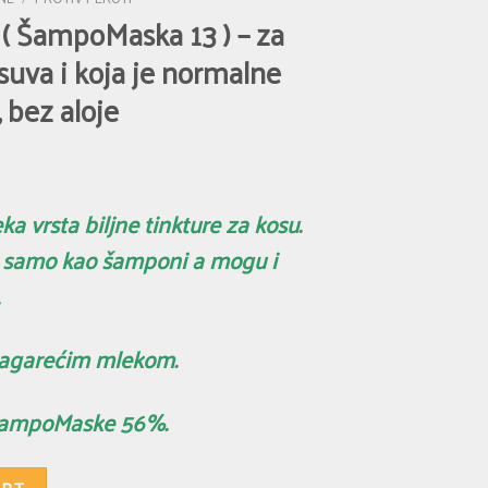
( ŠampoMaska 13 ) – za
 suva i koja je normalne
, bez aloje
 vrsta biljne tinkture za kosu.
e samo kao šamponi a mogu i
agarećim mlekom.
ŠampoMaske 56%.
 za kosu koja je dosta suva i koja je normalne gustine ili je gusta, bez alo