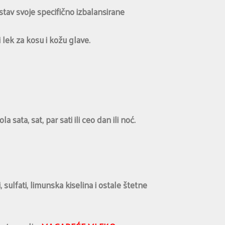
tav svoje specifično izbalansirane
lek za kosu i kožu glave.
ata, sat, par sati ili ceo dan ili noć.
ulfati, limunska kiselina i ostale štetne