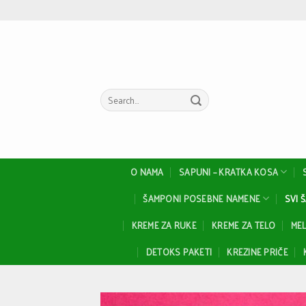
Skip
to
content
Search
for:
O NAMA
SAPUNI – KRATKA KOSA
ŠAMPONI POSEBNE NAMENE
SVI 
KREME ZA RUKE
KREME ZA TELO
MEL
DETOKS PAKETI
KREZINE PRIČE