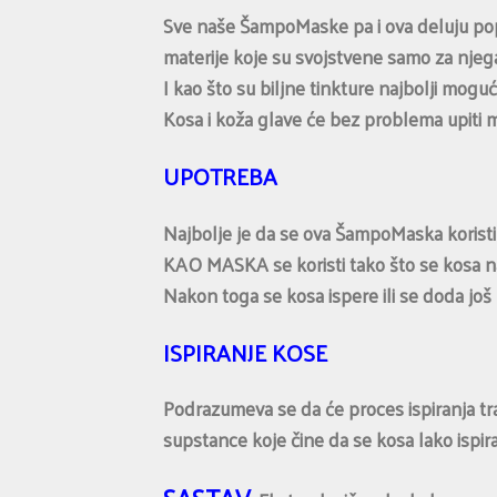
Sve naše ŠampoMaske pa i ova deluju popu
materije koje su svojstvene samo za njeg
I kao što su biljne tinkture najbolji mog
Kosa i koža glave će bez problema upiti m
UPOTREBA
Najbolje je da se ova ŠampoMaska koristi
KAO MASKA se koristi tako što se kosa nakv
Nakon toga se kosa ispere ili se doda još
ISPIRANJE KOSE
Podrazumeva se da će proces ispiranja tra
supstance koje čine da se kosa lako ispira