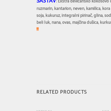
SASTAV
: Ekstra devičansko kokosovo 
ruzmarin, kantarion, neven, kamilica, kora v
soja, kukuruz, integralni pirinač, glina, s
beli luk, nana, ovas, majčina dušica, kurk
!!!
RELATED PRODUCTS