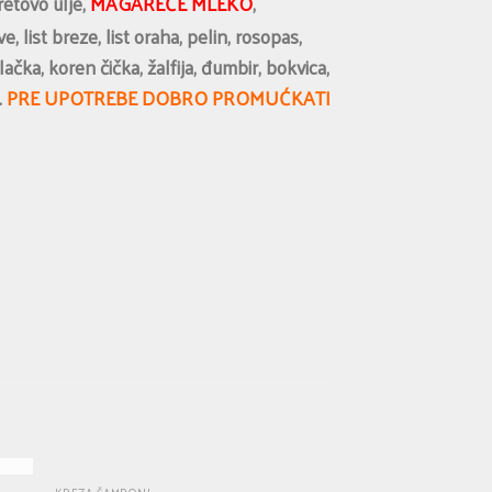
etovo ulje,
MAGAREĆE
MLEKO
,
, list breze, list oraha, pelin, rosopas,
ačka, koren čička, žalfija, đumbir, bokvica,
.
PRE UPOTREBE DOBRO PROMUĆKATI