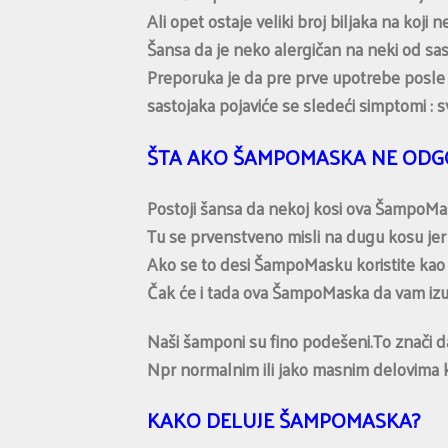
Ali opet ostaje veliki broj biljaka na koji
Šansa da je neko alergičan na neki od s
Preporuka je da pre prve upotrebe posle 
sastojaka pojaviće se sledeći simptomi : svr
ŠTA AKO ŠAMPOMASKA NE ODGO
Postoji šansa da nekoj kosi ova ŠampoMas
Tu se prvenstveno misli na dugu kosu jer
Ako se to desi ŠampoMasku koristite kao 
Čak će i tada ova ŠampoMaska da vam izuz
Naši šamponi su fino podešeni.To znači d
Npr normalnim ili jako masnim delovima 
KAKO DELUJE ŠAMPOMASKA?