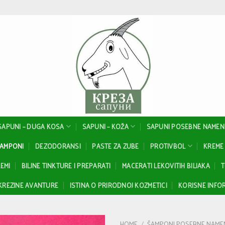
SAPUNI – DUGA KOSA
SAPUNI – KOŽA
SAPUNI POSEBNE NAMEN
ŠAMPONI
DEZODORANSI
PASTE ZA ZUBE
PROTIVBOL
KREME 
EMI
BILJNE TINKTURE I PREPARATI
MACERATI LEKOVITIH BILJAKA
T
KREZINE AVANTURE
ISTINA O PRIRODNOJ KOZMETICI
KORISNE INFOR
HOME
/
ŠAMPONI POSEBNE NAME