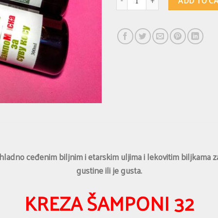
ADD TO C
dno ceđenim biljnim i etarskim uljima i lekovitim biljkama 
gustine ili je gusta.
KREZA ŠAMPONI 32