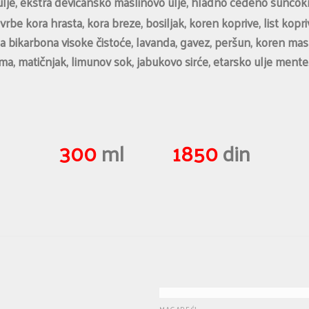
ulje, ekstra devičansko maslinovo ulje, hladno ceđeno suncokr
rbe kora hrasta, kora breze, bosiljak, koren koprive, list koprive
oda bikarbona visoke čistoće, lavanda, gavez, peršun, koren masl
uma, matičnjak, limunov sok, jabukovo sirće, etarsko ulje mente
300
ml
1850
din