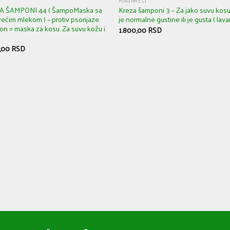
OUT OF STOCK
MAGAREĆI
A ŠAMPONI 44 ( ŠampoMaska sa
Kreza šamponi 3 – Za jako suvu kosu
ećim mlekom ) – protiv psorijaze.
je normalne gustine ili je gusta ( lav
n = maska za kosu. Za suvu kožu i
1.800,00
RSD
0,00
RSD