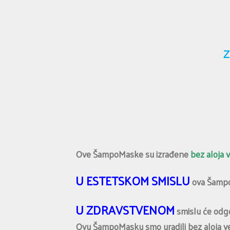
Z
Ove ŠampoMaske su izrađene
bez aloja v
U ESTETSKOM SMISLU
ova ŠampoM
U ZDRAVSTVENOM
smislu će odgo
Ovu ŠampoMasku smo uradili bez aloja vere d