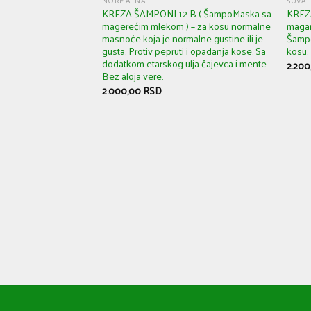
NORMALNA
SUVA
KREZA ŠAMPONI 12 B ( ŠampoMaska sa
KREZ
magerećim mlekom ) – za kosu normalne
magar
masnoće koja je normalne gustine ili je
Šampo
gusta. Protiv pepruti i opadanja kose. Sa
kosu.
dodatkom etarskog ulja čajevca i mente.
2.20
Bez aloja vere.
2.000,00
RSD
 ( ŠampoMaska 16 )
u koja se masti za
ormalne gustine ili je
sa kozjim mlekom.