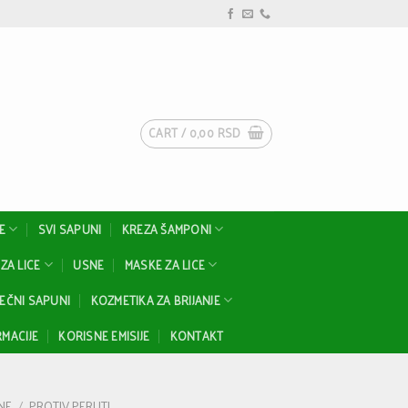
CART /
0,00
RSD
E
SVI SAPUNI
KREZA ŠAMPONI
ZA LICE
USNE
MASKE ZA LICE
EČNI SAPUNI
KOZMETIKA ZA BRIJANJE
MACIJE
KORISNE EMISIJE
KONTAKT
NE
/
PROTIV PERUTI