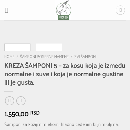
Skip
to
content
HOME
/
ŠAMPONI POSEBNE NAMENE
/
SVI ŠAMPONI
KREZA ŠAMPONI 5 – za kosu koja je između
normalne i suve i koja je normalne gustine
ili je gusta.
1.550,00
RSD
Šamponi sa kozijim mlekom, hladno ceđenim biljnim uljima,