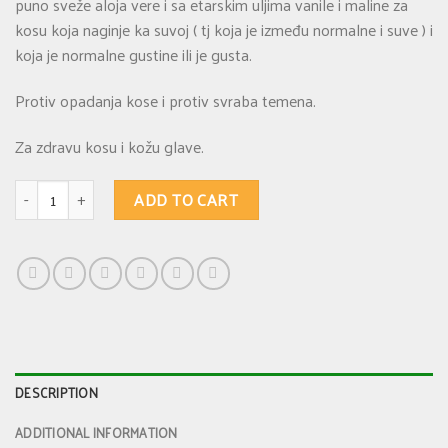
puno sveže aloja vere i sa etarskim uljima vanile i maline za
kosu koja naginje ka suvoj ( tj koja je između normalne i suve ) i
koja je normalne gustine ili je gusta.
Protiv opadanja kose i protiv svraba temena.
Za zdravu kosu i kožu glave.
KREZA ŠAMPONI 5 - za kosu koja je između normalne i suve i koja je norma
ADD TO CART
DESCRIPTION
ADDITIONAL INFORMATION