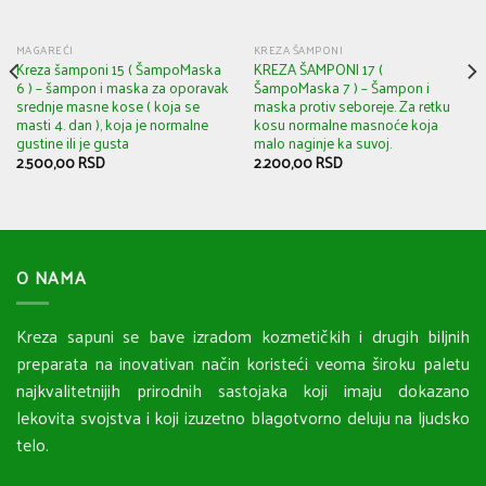
MAGAREĆI
KREZA ŠAMPONI
Kreza šamponi 15 ( ŠampoMaska
KREZA ŠAMPONI 17 (
6 ) – šampon i maska za oporavak
ŠampoMaska 7 ) – Šampon i
srednje masne kose ( koja se
maska protiv seboreje. Za retku
masti 4. dan ), koja je normalne
kosu normalne masnoće koja
gustine ili je gusta
malo naginje ka suvoj.
2.500,00
RSD
2.200,00
RSD
O NAMA
Kreza sapuni se bave izradom kozmetičkih i drugih biljnih
preparata na inovativan način koristeći veoma široku paletu
najkvalitetnijih prirodnih sastojaka koji imaju dokazano
lekovita svojstva i koji izuzetno blagotvorno deluju na ljudsko
telo.