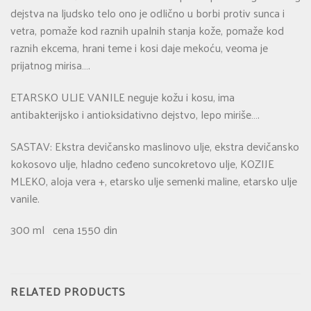
dejstva na ljudsko telo ono je odlično u borbi protiv sunca i
vetra, pomaže kod raznih upalnih stanja kože, pomaže kod
raznih ekcema, hrani teme i kosi daje mekoću, veoma je
prijatnog mirisa….
ETARSKO ULJE VANILE neguje kožu i kosu, ima
antibakterijsko i antioksidativno dejstvo, lepo miriše….
SASTAV: Ekstra devičansko maslinovo ulje, ekstra devičansko
kokosovo ulje, hladno ceđeno suncokretovo ulje, KOZIJE
MLEKO, aloja vera +, etarsko ulje semenki maline, etarsko ulje
vanile.
300 ml cena 1550 din
RELATED PRODUCTS