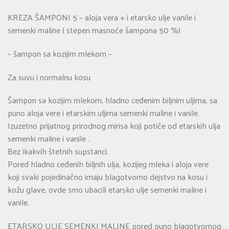
KREZA ŠAMPONI 5 – aloja vera + i etarsko ulje vanile i
semenki maline ( stepen masnoće šampona 50 %)
– šampon sa kozijim mlekom –
Za suvu i normalnu kosu
Šampon sa kozijim mlekom, hladno ceđenim biljnim uljima, sa
puno aloja vere i etarskim uljima semenki maline i vanile.
Izuzetno prijatnog prirodnog mirisa koji potiče od etarskih ulja
semenki maline i vanile .
Bez ikakvih štetnih supstanci.
Pored hladno ceđenih biljnih ulja, kozijeg mleka i aloja vere
koji svaki pojedinačno imaju blagotvorno dejstvo na kosu i
kožu glave, ovde smo ubacili etarsko ulje semenki maline i
vanile.
ETARSKO ULJE SEMENKI MALINE pored puno blagotvornog