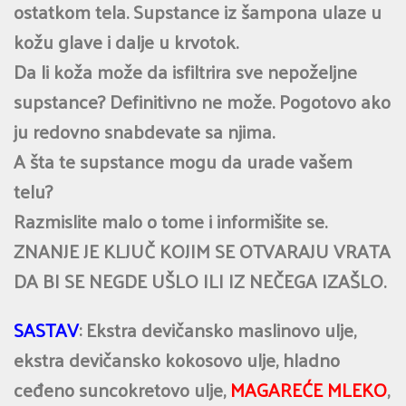
ostatkom tela. Supstance iz šampona ulaze u
kožu glave i dalje u krvotok.
Da li koža može da isfiltrira sve nepoželjne
supstance? Definitivno ne može. Pogotovo ako
ju redovno snabdevate sa njima.
A šta te supstance mogu da urade vašem
telu?
Razmislite malo o tome i informišite se.
ZNANJE JE KLJUČ KOJIM SE OTVARAJU VRATA
DA BI SE NEGDE UŠLO ILI IZ NEČEGA IZAŠLO.
SASTAV
: Ekstra devičansko maslinovo ulje,
ekstra devičansko kokosovo ulje, hladno
ceđeno suncokretovo ulje,
MAGAREĆE MLEKO
,