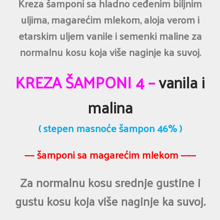
Kreza šamponi sa hladno ceđenim biljnim
uljima, magarećim mlekom, aloja verom i
etarskim uljem vanile i semenki maline za
normalnu kosu koja više naginje ka suvoj.
KREZA ŠAMPONI 4 –
vanila i
malina
( stepen masnoće šampon 46% )
—– šamponi sa magarećim mlekom ——–
Za normalnu kosu srednje gustine i
gustu kosu koja više naginje ka suvoj.