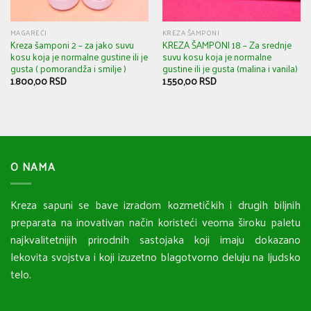
MAGAREĆI
KREZA ŠAMPONI
Kreza šamponi 2 – za jako suvu
KREZA ŠAMPONI 18 – Za srednje
kosu koja je normalne gustine ili je
suvu kosu koja je normalne
gusta ( pomorandža i smilje )
gustine ili je gusta (malina i vanila)
1.800,00
RSD
1.550,00
RSD
O NAMA
Kreza sapuni se bave izradom kozmetičkih i drugih biljnih
preparata na inovativan način koristeći veoma široku paletu
najkvalitetnijih prirodnih sastojaka koji imaju dokazano
lekovita svojstva i koji izuzetno blagotvorno deluju na ljudsko
telo.