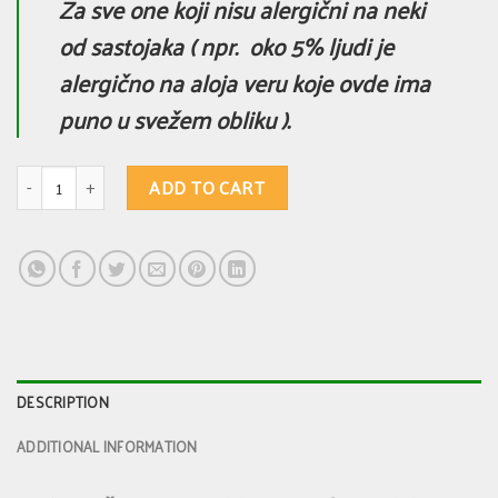
Za sve one koji nisu alergični na neki
od sastojaka ( npr. oko 5% ljudi je
alergično na aloja veru koje ovde ima
puno u svežem obliku ).
Kreza šamponi 4 - za normalnu kosu koja malo naginje ka suvoj, koja je nor
ADD TO CART
DESCRIPTION
ADDITIONAL INFORMATION