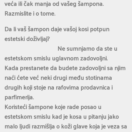
veća ili čak manja od vašeg šampona.
Razmislite i o tome.
Da li vaš šampon daje vašoj kosi potpun
estetski doživljaj?
Ne sumnjamo da ste u
estetskom smislu uglavnom zadovoljni.
Kada prestanete da budete zadovoljni sa njim
naći ćete već neki drugi među stotinama
drugih koji stoje na rafovima prodavnica i
parfimerija.
Koristeći šampone koje rade posao u
estetskom smislu kad je kosa u pitanju jako
malo ljudi razmišlja o koži glave koja je veza sa