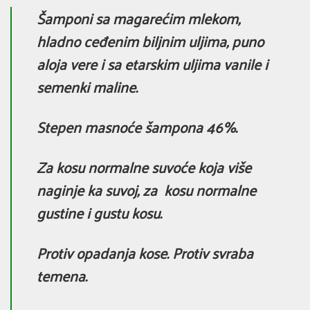
Šamponi sa magarećim mlekom,
hladno ceđenim biljnim uljima, puno
aloja vere i sa etarskim uljima vanile i
semenki maline.
Stepen masnoće šampona 46%.
Za kosu normalne suvoće koja više
naginje ka suvoj, za kosu normalne
gustine i gustu kosu.
Protiv opadanja kose. Protiv svraba
temena.