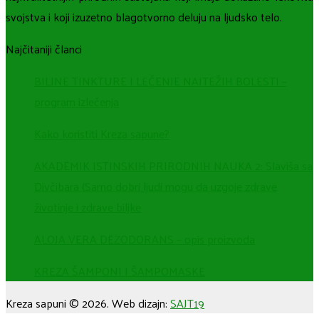
svojstva i koji izuzetno blagotvorno deluju na ljudsko telo.
Najčitaniji članci
BILJNE TINKTURE I LEČENJE NAJTEŽIH BOLESTI –
program izlečenja
Kako koristiti Kreza sapune?
AKADEMIK ISTINSKIH PRIRODNIH NAUKA 2: Slaviša sa
Divčibara (Samo dobri ljudi mogu da uzgoje zdrave
životinje i zdrave biljke
ALOJA VERA DEZODORANS – opis proizvoda
KREZA ŠAMPONI I ŠAMPOMASKE
Kreza sapuni © 2026. Web dizajn:
SAJT19