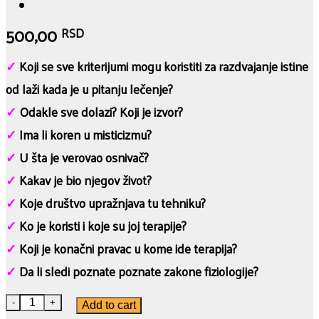
500,00
RSD
✓
Koji se sve kriterijumi mogu koristiti za razdvajanje istine
od laži kada je u pitanju lečenje?
✓
Odakle sve dolazi? Koji je izvor?
✓
Ima li koren u misticizmu?
✓
U šta je verovao osnivač?
✓
Kakav je bio njegov život?
✓
Koje društvo upražnjava tu tehniku?
✓
Ko je koristi i koje su joj terapije?
✓
Koji je konačni pravac u kome ide terapija?
✓
Da li sledi poznate poznate zakone fiziologije?
MISTIČNA MEDICINA - Dr Voren Piters quantity
Add to cart