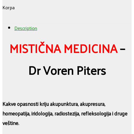
Korpa
Description
MISTIČNA MEDICINA
–
Dr Voren Piters
Kakve opasnosti kriju akupunktura, akupresura,
homeopatija, iridologija, radiostezija, refleksologija i druge
veštine.