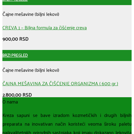
Čajne mešavine (biljni lekovi)
CREVA 1 – Biljna formula za čišćenje creva
900,00
RSD
BRZI PREGLED
Čajne mešavine (biljni lekovi)
ČAJNA MEŠAVINA ZA ČIŠĆENJE ORGANIZMA ( 600 gr )
2.800,00
RSD
O nama
Kreza sapuni se bave izradom kozmetičkih i drugih biljnih
preparata na inovativan način koristeći veoma široku paletu
najkvalitetnijih prirodnih sastojaka koji imaju dokazano lekovita