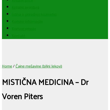
Krezine avanture
Istina o prirodnoj kozmetici
Korisne informacije
Korisne emisije
Kontakt
Home
/
Čajne mešavine (biljni lekovi)
MISTIČNA MEDICINA – Dr
Voren Piters