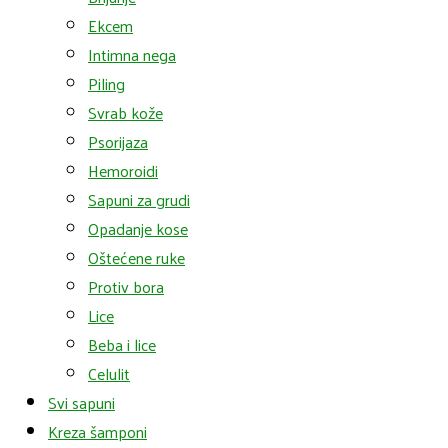
Ekcem
Intimna nega
Piling
Svrab kože
Psorijaza
Hemoroidi
Sapuni za grudi
Opadanje kose
Oštećene ruke
Protiv bora
Lice
Beba i lice
Celulit
Svi sapuni
Kreza šamponi