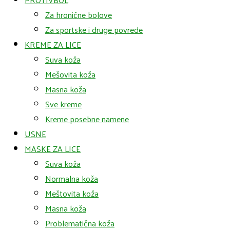
Za hronične bolove
Za sportske i druge povrede
KREME ZA LICE
Suva koža
Mešovita koža
Masna koža
Sve kreme
Kreme posebne namene
USNE
MASKE ZA LICE
Suva koža
Normalna koža
Meštovita koža
Masna koža
Problematična koža