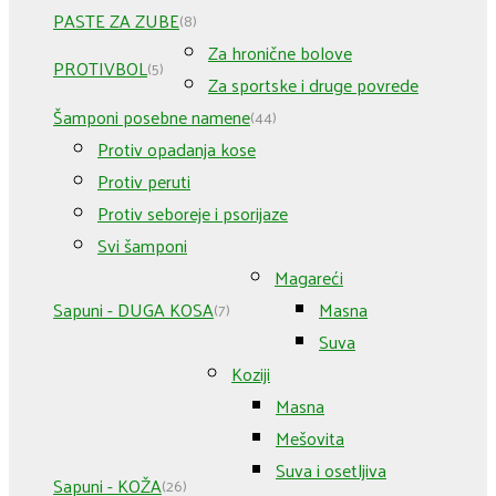
PASTE ZA ZUBE
(8)
Za hronične bolove
PROTIVBOL
(5)
Za sportske i druge povrede
Šamponi posebne namene
(44)
Protiv opadanja kose
Protiv peruti
Protiv seboreje i psorijaze
Svi šamponi
Magareći
Sapuni - DUGA KOSA
Masna
(7)
Suva
Koziji
Masna
Mešovita
Suva i osetljiva
Sapuni - KOŽA
(26)