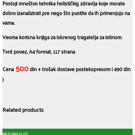
Postoji mnoštvo tehnika holističkig zdravlja koje morate
dobro izanalizirati pre nego što pustite da ih primenjuju na
vama.
Veoma korisna knjiga za iskrenog tragatelja za istinom.
Tvrd povez, A4 format, 117 strana
500
Cena
din + trošak dostave postekspresom ( 490 din
)
Related products
BRZI PREGLED