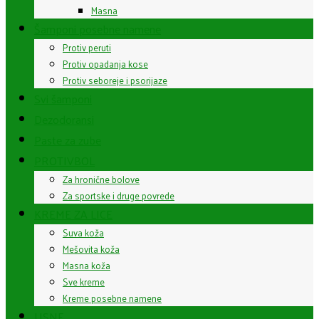
Masna
Šamponi posebne namene
Protiv peruti
Protiv opadanja kose
Protiv seboreje i psorijaze
Svi šamponi
Dezodoransi
Paste za zube
PROTIVBOL
Za hronične bolove
Za sportske i druge povrede
KREME ZA LICE
Suva koža
Mešovita koža
Masna koža
Sve kreme
Kreme posebne namene
USNE