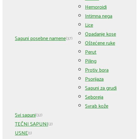
Hemoroidi
Intimna nega
Lice
Opadanje kose
Sapuni posebne namene
(37)
Oštećene ruke
Perut
Piling
Protiv bora
Psorijaza
Sapuni za grudi
Seboreja
Svrab kože
Svi sapuni
(32)
TEČNI SAPUNI
(2)
USNE
(1)