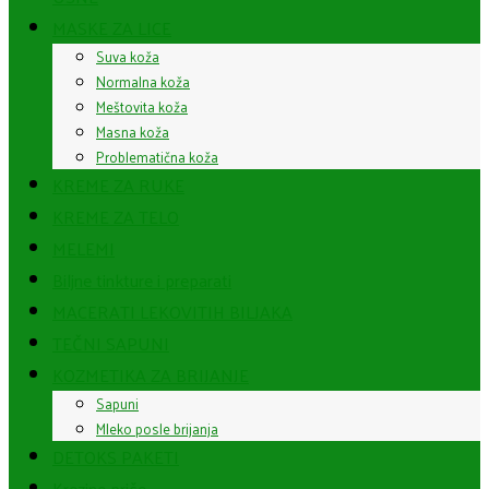
MASKE ZA LICE
Suva koža
Normalna koža
Meštovita koža
Masna koža
Problematična koža
KREME ZA RUKE
KREME ZA TELO
MELEMI
Biljne tinkture i preparati
MACERATI LEKOVITIH BILJAKA
TEČNI SAPUNI
KOZMETIKA ZA BRIJANJE
Sapuni
Mleko posle brijanja
DETOKS PAKETI
Krezine priče