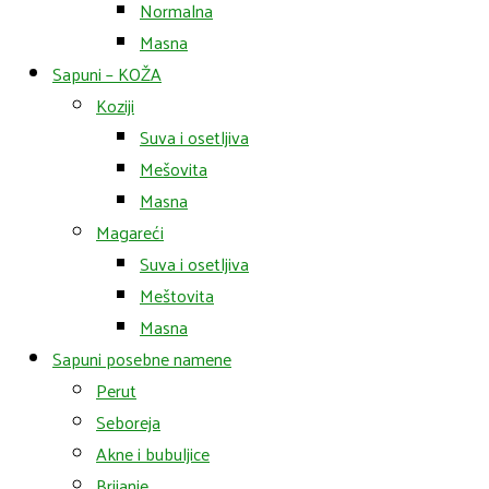
Normalna
Masna
Sapuni – KOŽA
Koziji
Suva i osetljiva
Mešovita
Masna
Magareći
Suva i osetljiva
Meštovita
Masna
Sapuni posebne namene
Perut
Seboreja
Akne i bubuljice
Brijanje