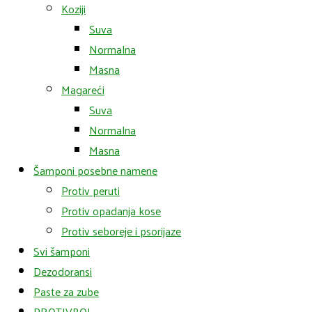
Koziji
Suva
Normalna
Masna
Magareći
Suva
Normalna
Masna
Šamponi posebne namene
Protiv peruti
Protiv opadanja kose
Protiv seboreje i psorijaze
Svi šamponi
Dezodoransi
Paste za zube
PROTIVBOL