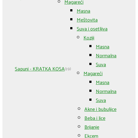
Magareći
Masna
Meštovita
Suva i osetljiva
Koziji
Masna
Normalna
Suva
Sapuni - KRATKA KOSA
(19)
Magareći
Masna
Normalna
Suva
Akne i bubuljice
Beba i lice
Brijanje
Ekcem