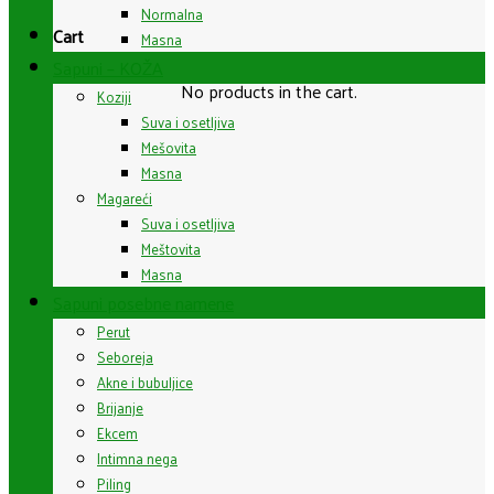
Normalna
Cart
Masna
Sapuni – KOŽA
No products in the cart.
Koziji
Suva i osetljiva
Mešovita
Masna
Magareći
Suva i osetljiva
Meštovita
Masna
Sapuni posebne namene
Perut
Seboreja
Akne i bubuljice
Brijanje
Ekcem
Intimna nega
Piling