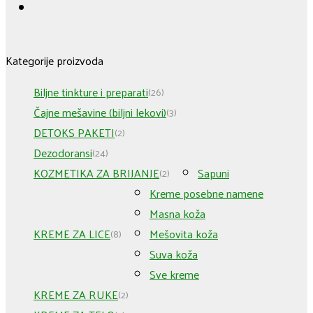
Kategorije proizvoda
Biljne tinkture i preparati
(26)
Čajne mešavine (biljni lekovi)
(3)
DETOKS PAKETI
(2)
Dezodoransi
(24)
KOZMETIKA ZA BRIJANJE
Sapuni
(2)
Kreme posebne namene
Masna koža
KREME ZA LICE
Mešovita koža
(8)
Suva koža
Sve kreme
KREME ZA RUKE
(2)