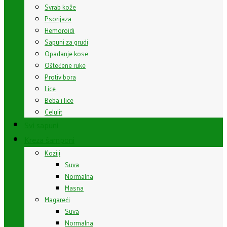
Svrab kože
Psorijaza
Hemoroidi
Sapuni za grudi
Opadanje kose
Oštećene ruke
Protiv bora
Lice
Beba i lice
Celulit
Svi sapuni
Kreza šamponi
Koziji
Suva
Normalna
Masna
Magareći
Suva
Normalna