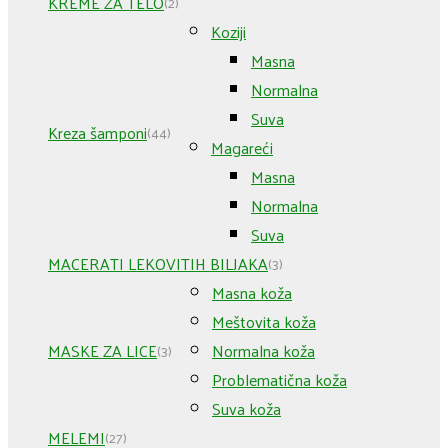
KREME ZA TELO
(2)
Koziji
Masna
Normalna
Suva
Kreza šamponi
(44)
Magareći
Masna
Normalna
Suva
MACERATI LEKOVITIH BILJAKA
(3)
Masna koža
Meštovita koža
MASKE ZA LICE
Normalna koža
(3)
Problematična koža
Suva koža
MELEMI
(27)