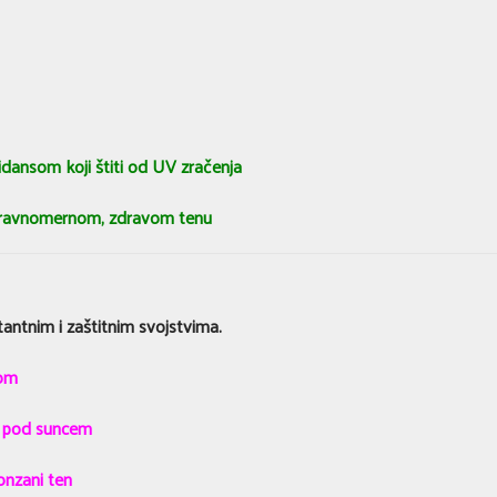
dansom koji štiti od UV zračenja
i ravnomernom, zdravom tenu
tantnim i zaštitnim svojstvima.
nom
e pod suncem
onzani ten