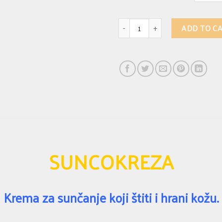
SUNCOKREZA - Кrema za sunčanje koj
ADD TO C
SUNCOKREZA
Krema za sunčanje koji štiti i hrani kožu.