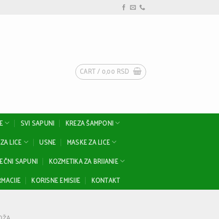
CART /
0,00
RSD
E
SVI SAPUNI
KREZA ŠAMPONI
ZA LICE
USNE
MASKE ZA LICE
EČNI SAPUNI
KOZMETIKA ZA BRIJANJE
MACIJE
KORISNE EMISIJE
KONTAKT
OŽA