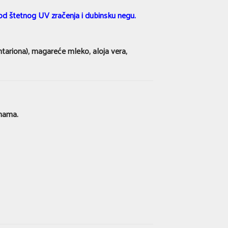
u od štetnog UV zračenja i dubinsku negu.
tariona), magareće mleko, aloja vera,
inama.