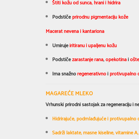
Štiti kožu od sunca, hrani i hidrira
Podstiče
prirodnu pigmentaciju kože
Macerat nevena i kantariona
Umiruje
iritiranu i upaljenu kožu
Podstiče
zarastanje rana
,
opekotina
i
ošte
Ima snažno
regenerativno
i
protivupalno 
MAGAREĆE MLEKO
Vrhunski prirodni sastojak za regeneraciju i n
Hidrirajuće, podmlađujuće i protivupalno 
Sadrži laktate, masne kiseline, vitamine A