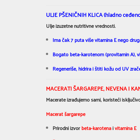
ULJE PŠENIČNIH KLICA (hladno ceđeno
Ulje izuzetne nutritivne vrednosti.
Ima čak 7 puta više vitamina E nego druga 
Bogato beta-karotenom (provitamin A), v
Regeneriše, hidrira i štiti kožu od UV zrač
MACERATI ŠARGAREPE, NEVENA I KAN
Macerate izrađujemo sami, koristeći isključivo
Macerat šargarepe
Prirodni izvor
beta-karotena
i
vitamina E