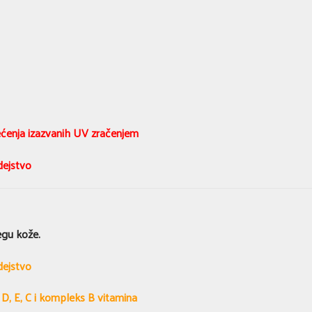
ćenja izazvanih UV zračenjem
dejstvo
egu kože.
dejstvo
, D, E, C i kompleks B vitamina