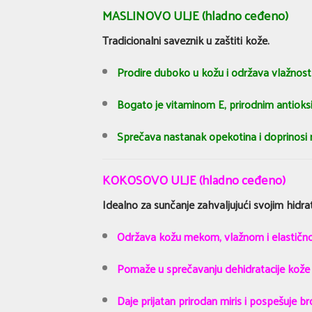
MASLINOVO ULJE (hladno ceđeno)
Tradicionalni saveznik u zaštiti kože.
Prodire duboko u kožu i održava vlažnost
Bogato je vitaminom E, prirodnim antioksi
Sprečava nastanak opekotina i doprinos
KOKOSOVO ULJE (hladno ceđeno)
Idealno za sunčanje zahvaljujući svojim hidra
Održava kožu mekom, vlažnom i elastič
Pomaže u sprečavanju dehidratacije kož
Daje prijatan prirodan miris i pospešuje br