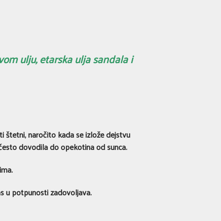
m ulju, etarska ulja sandala i
 štetni, naročito kada se izlože dejstvu
a često dovodila do opekotina od sunca.
ima.
as u potpunosti zadovoljava.