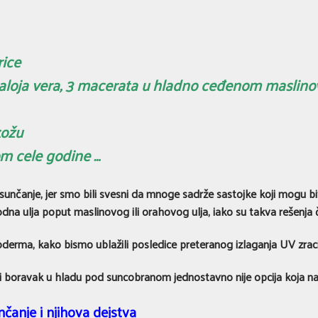
ice
 aloja vera, 3 macerata u hladno ceđenom maslinovo
kožu
m cele godine …
nčanje, jer smo bili svesni da mnoge sadrže sastojke koji mogu biti
odna ulja poput maslinovog ili orahovog ulja, iako su takva rešenj
derma, kako bismo ublažili posledice preteranog izlaganja UV zrac
ni boravak u hladu pod suncobranom jednostavno nije opcija koja n
čanje i njihova dejstva