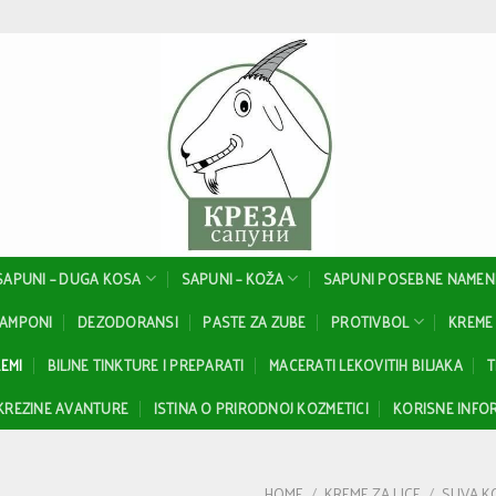
SAPUNI – DUGA KOSA
SAPUNI – KOŽA
SAPUNI POSEBNE NAMEN
ŠAMPONI
DEZODORANSI
PASTE ZA ZUBE
PROTIVBOL
KREME 
EMI
BILJNE TINKTURE I PREPARATI
MACERATI LEKOVITIH BILJAKA
T
KREZINE AVANTURE
ISTINA O PRIRODNOJ KOZMETICI
KORISNE INFOR
HOME
/
KREME ZA LICE
/
SUVA K