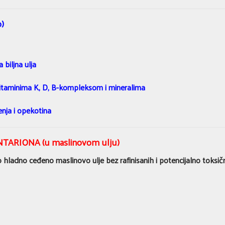
)
biljna ulja
itaminima K, D, B-kompleksom i mineralima
enja i opekotina
TARIONA (u maslinovom ulju)
 hladno ceđeno maslinovo ulje bez rafinisanih i potencijalno toksičn