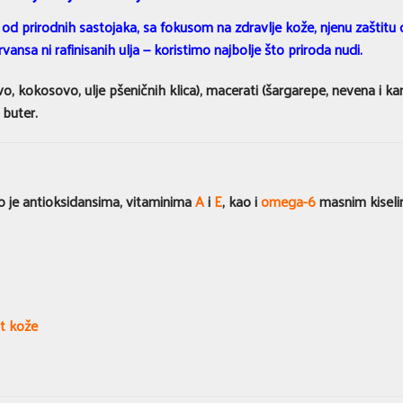
o od prirodnih sastojaka, sa fokusom na zdravlje kože, njenu zaštit
nsa ni rafinisanih ulja — koristimo najbolje što priroda nudi.
kokosovo, ulje pšeničnih klica), macerati (šargarepe, nevena i kan
 buter.
to je antioksidansima, vitaminima
A
i
E
, kao i
omega-6
masnim kisel
st kože