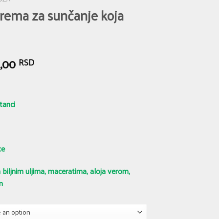
ema za sunčanje koja
0,00
RSD
tanci
ce
biljnim uljima, maceratima, aloja verom,
m