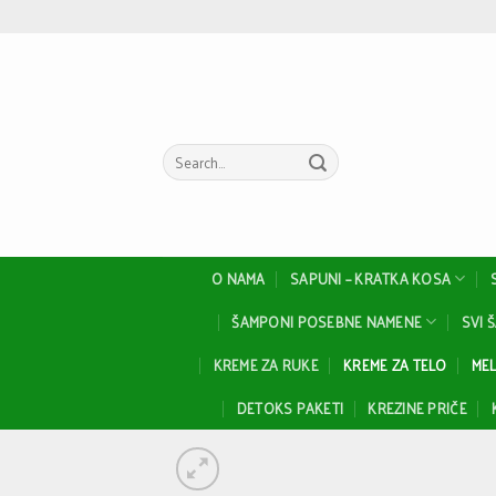
Skip
to
content
Search
for:
O NAMA
SAPUNI – KRATKA KOSA
ŠAMPONI POSEBNE NAMENE
SVI 
KREME ZA RUKE
KREME ZA TELO
MEL
DETOKS PAKETI
KREZINE PRIČE