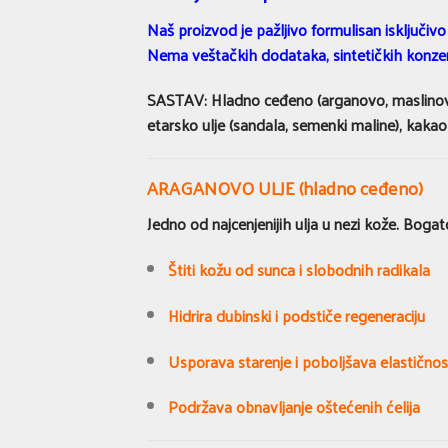
Naš proizvod je pažljivo formulisan isključiv
Nema veštačkih dodataka, sintetičkih konzerva
SASTAV: Hladno ceđeno (arganovo, maslinovo, 
etarsko ulje (sandala, semenki maline), kakao
ARAGANOVO ULJE (hladno ceđeno)
Jedno od najcenjenijih ulja u nezi kože. Boga
Štiti kožu od sunca i slobodnih radikala
Hidrira dubinski i podstiče regeneraciju
Usporava starenje i poboljšava elastično
Podržava obnavljanje oštećenih ćelija