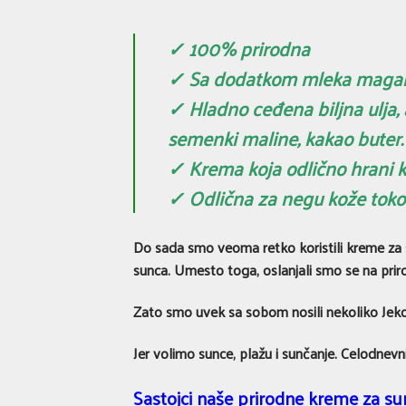
✓ 100% prirodna
✓ Sa dodatkom mleka magar
✓ Hladno ceđena biljna ulja,
semenki maline, kakao buter.
✓ Krema koja odlično hrani 
✓ Odlična za negu kože toko
Do sada smo veoma retko koristili kreme za su
sunca. Umesto toga, oslanjali smo se na prir
Zato smo uvek sa sobom nosili nekoliko Jeko
Jer volimo sunce, plažu i sunčanje. Celodnev
Sastojci naše prirodne kreme za sun