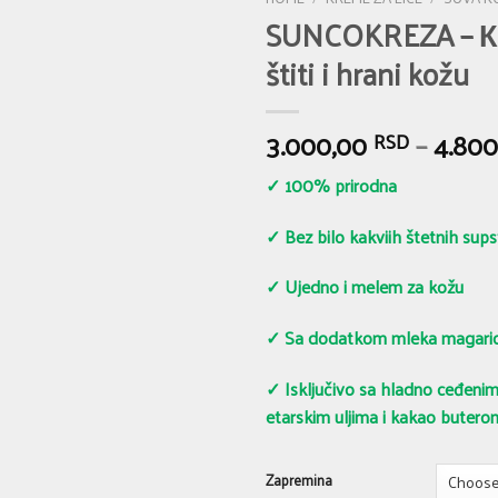
SUNCOKREZA – Кr
štiti i hrani kožu
3.000,00
–
4.80
RSD
✓ 100% prirodna
✓ Bez bilo kakviih štetnih sups
✓ Ujedno i melem za kožu
✓ Sa dodatkom mleka magari
✓ Isključivo sa hladno ceđenim 
etarskim uljima i kakao butero
Zapremina