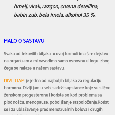
hmelj, virak, razgon, crvena detellina,
babin zub, bela imela, alkohol 35 %.
MALO O SASTAVU
Svaka od lekovitih biljaka u ovoj formuli ima šire dejstvo
na organizam a mi navodimo samo osnovnu ullogu zbog
čega se nalaze u našem sastavu.
DIVLJI JAM
je jedna od najboljih biljaka za regulaciju
hormona. Divlji jam u sebi sadrži supstance koje su slične
ženskom progesteronu i koriste se kod problema sa
plodnošću, menopauze, poboljšanje raspoloženja.Koristi
se i za ublažavanje predmenstrualnih bolova i drugih