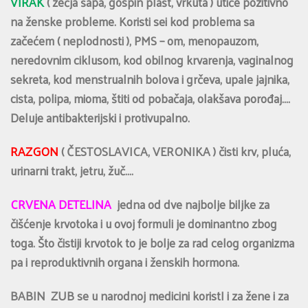
VIRAK
( zečja šapa, gospin plašt, vrkuta ) utiče pozitivno
na ženske probleme. Koristi sei kod problema sa
začećem ( neplodnosti ), PMS – om, menopauzom,
neredovnim ciklusom, kod obilnog krvarenja, vaginalnog
sekreta, kod menstrualnih bolova i grčeva, upale jajnika,
cista, polipa, mioma, štiti od pobačaja, olakšava porođaj….
Deluje antibakterijski i protivupalno.
RAZGON
( ČESTOSLAVICA, VERONIKA ) čisti krv, pluća,
urinarni trakt, jetru, žuč….
CRVENA DETELINA
jedna od dve najbolje biljke za
čišćenje krvotoka i u ovoj formuli je dominantno zbog
toga. Što čistiji krvotok to je bolje za rad celog organizma
pa i reproduktivnih organa i ženskih hormona.
BABIN ZUB se u narodnoj medicini koristI i za žene i za