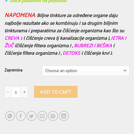
✓
Utiče pozitivno na plodnost
NAPOMENA
:
Biljne tinkture za određene organe daju
najbolje rezultate ako se kombinuju i sa drugim biljnim
tinkturama i preparatima za čišćenje organizma kao što su
CREVA 1
( čišćenje creva tj kanalizacije organizma ),
JETRA I
ŽUČ
(čišćenje filtera organizma ) ,
BUBREZI
I BEŠIKA
(
čišćenje filtera organizma ) ,
DETOKS
( čišćenje krvi ).
Zapremina
ŽENSKA FORMULA ( Ženska + ) - biljna formula za poboljšanje rada žensk
ADD TO CART