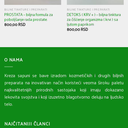
BILJNE TINKTURE I PREPARATI
BILJNE TINKTURE I PREPARATI
PROSTATA – biljna formula za
DETOKS ( KRV + ) – biljna tinktura
poboljšanje rada prostate.
za čišćenje organizma ( krvi ) sa
ljutom paprikom
800,00
RSD
800,00
RSD
O NAMA
Kreza sapuni se bave izradom kozmetičkih i drugih biljnih
preparata na inovativan način koristeći veoma široku paletu
najkvalitetnijih prirodnih sastojaka koji imaju dokazano
lekovita svojstva i koji izuzetno blagotvorno deluju na ljudsko
telo.
NAJČITANIJI ČLANCI