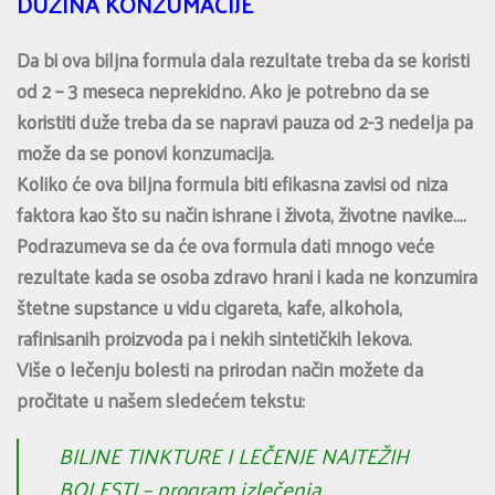
DUŽINA KONZUMACIJE
Da bi ova biljna formula dala rezultate treba da se koristi
od 2 – 3 meseca neprekidno. Ako je potrebno da se
koristiti duže treba da se napravi pauza od 2-3 nedelja pa
može da se ponovi konzumacija.
Koliko će ova biljna formula biti efikasna zavisi od niza
faktora kao što su način ishrane i života, životne navike….
Podrazumeva se da će ova formula dati mnogo veće
rezultate kada se osoba zdravo hrani i kada ne konzumira
štetne supstance u vidu cigareta, kafe, alkohola,
rafinisanih proizvoda pa i nekih sintetičkih lekova.
Više o lečenju bolesti na prirodan način možete da
pročitate u našem sledećem tekstu:
BILJNE TINKTURE I LEČENJE NAJTEŽIH
BOLESTI – program izlečenja