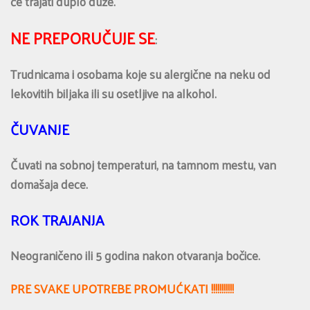
će trajati duplo duže.
NE PREPORUČUJE SE
:
Trudnicama i osobama koje su alergične na neku od
lekovitih biljaka ili su osetljive na alkohol.
ČUVANJE
Čuvati na sobnoj temperaturi, na tamnom mestu, van
domašaja dece.
ROK TRAJANJA
Neograničeno ili 5 godina nakon otvaranja bočice.
PRE SVAKE UPOTREBE PROMUĆKATI !!!!!!!!!!!