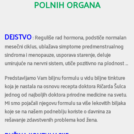
POLNIH ORGANA
DEJSTVO
: Reguliše rad hormona, podstiče normalan
mesečni ciklus, ublažava simptome predmenstrualnog
sindroma i menopauze, usporava starenje, deluje
umirujuće na nervni sistem, utiče pozitivno na plodnost …
Predstavljamo Vam biljnu formulu u vidu biljne tinkture
koja je nastala na osnovu recepta doktora Ričarda Šulca
jednog od najboljih doktora prirodne medicine na svetu.
Mi smo pojačali njegovu formulu sa više lekovitih biljaka
koje se na našem podneblju koriste o davnina za
rešavanje zdavstvenih problema kod žena.