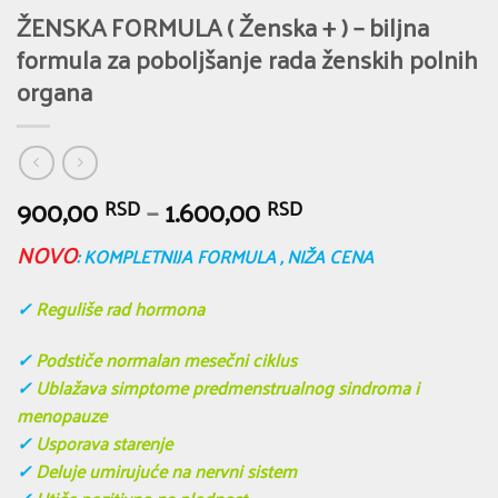
ŽENSKA FORMULA ( Ženska + ) – biljna
formula za poboljšanje rada ženskih polnih
organa
900,00
–
1.600,00
RSD
RSD
NOVO
: KOMPLETNIJA FORMULA , NIŽA CENA
✓
Reguliše rad hormona
✓
Podstiče normalan mesečni ciklus
✓
Ublažava simptome predmenstrualnog sindroma i
menopauze
✓
Usporava starenje
✓
Deluje umirujuće na nervni sistem