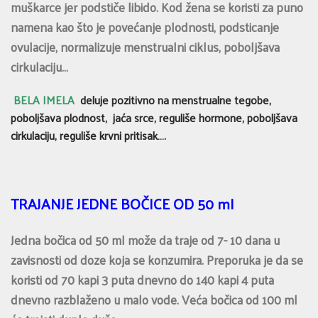
muškarce jer podstiče libido. Kod žena se koristi za puno
namena kao što je povećanje plodnosti, podsticanje
ovulacije, normalizuje menstrualni ciklus, poboljšava
cirkulaciju…
BELA IMELA
deluje pozitivno na menstrualne tegobe,
poboljšava plodnost, jaća srce, reguliše hormone, poboljšava
cirkulaciju, reguliše krvni pritisak….
TRAJANJE JEDNE BOČICE OD 50 ml
Jedna bočica od 50 ml može da traje od 7- 10 dana u
zavisnosti od doze koja se konzumira. Preporuka je da se
koristi od 70 kapi 3 puta dnevno do 140 kapi 4 puta
dnevno razblaženo u malo vode. Veća bočica od 100 ml