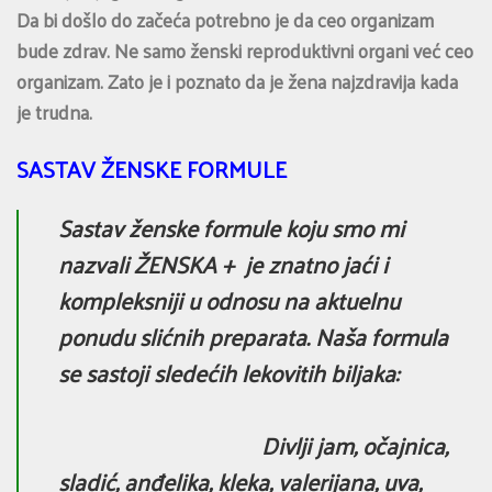
Da bi došlo do začeća potrebno je da ceo organizam
bude zdrav. Ne samo ženski reproduktivni organi već ceo
organizam. Zato je i poznato da je žena najzdravija kada
je trudna.
SASTAV ŽENSKE FORMULE
Sastav ženske formule koju smo mi
nazvali ŽENSKA + je znatno jaći i
kompleksniji u odnosu na aktuelnu
ponudu slićnih preparata. Naša formula
se sastoji sledećih lekovitih biljaka:
Divlji jam, očajnica,
sladić, anđelika, kleka, valerijana, uva,