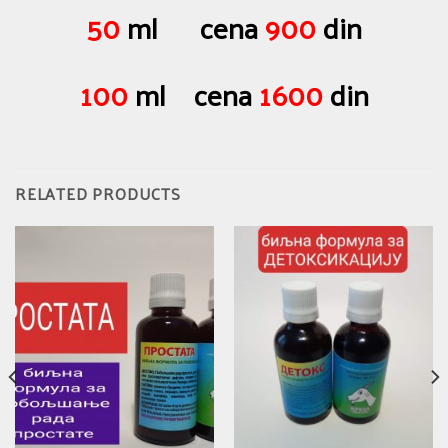
50
ml cena
900
din
100
ml cena
1600
din
RELATED PRODUCTS