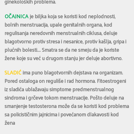
ginekoloških problema.
OČAJNICA
je biljka koja se koristi kod neplodnosti,
bolnih menstruacija, upale genitalnih organa, kod
regulisanja neredovnih menstrualnih ciklusa, deluje
blagotvorno protiv stresa i nesanice, protiv kašlja, gripa i
plućnih bolesti…. Smatra se da ne smeju da je koriste
žene koje su već u drugom stanju jer deluje abortivno.
SLADIĆ
ima puno blagotvornih dejstava na organizam.
Pored ostaloga on reguliše i rad hormona. Fitoestrogeni
iz sladića ublažavaju simptome predmenstrualnog
sindroma i grčeve tokom menstruacije. Pošto deluje na
smanjenje testosterona može da se koristi kod problema
sa policističnim jajnicima i povećanom dlakavosti kod
žena