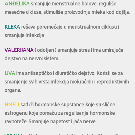
АNĐELIKA
smanjuje menstrualne bolove, reguliše
mesečne cikluse, stimuliše proizvodnju mleka kod dojilja.
KLEKA
rešava poremećaje u menstrualnom ciklusu i
smanjuje infekcije
VALERIJANA
( odoljen ) smanjuje stres i ima umirujuće
dejstvo na nervni sistem.
UVA
ima antiseptičko i diuretičko dejstvo. Koristi se za
smanjenje svih vrsta infekcija mokraćnih i reproduktivnih
organa.
HMELJ
sadrži hormonske supstance koje su slične
estrogenu koje pomažu za regulisanje hormonske
ravnoteže. Smanjuje napetost i jača nerve.