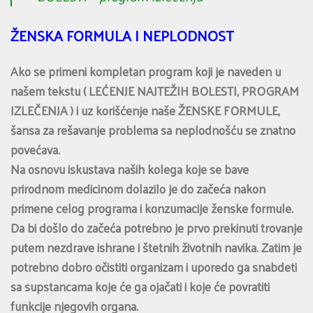
ŽENSKA FORMULA I NEPLODNOST
Ako se primeni kompletan program koji je naveden u
našem tekstu ( LEĆENJE NAJTEŽIH BOLESTI, PROGRAM
IZLEČENJA ) i uz korišćenje naše ŽENSKE FORMULE,
šansa za rešavanje problema sa neplodnošću se znatno
povećava.
Na osnovu iskustava naših kolega koje se bave
prirodnom medicinom dolazilo je do začeća nakon
primene celog programa i konzumacije ženske formule.
Da bi došlo do začeća potrebno je prvo prekinuti trovanje
putem nezdrave ishrane i štetnih životnih navika. Zatim je
potrebno dobro očistiti organizam i uporedo ga snabdeti
sa supstancama koje će ga ojačati i koje će povratiti
funkcije njegovih organa.