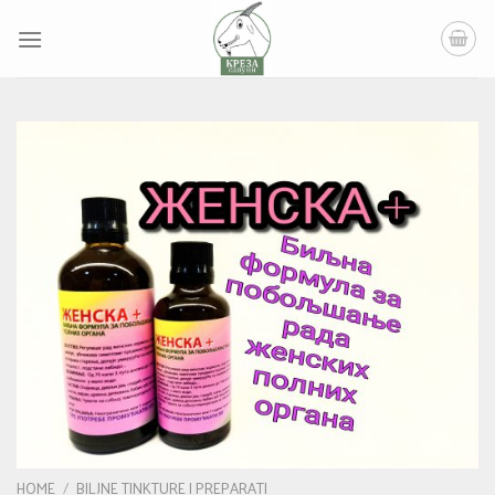
Skip
to
content
HOME
/
BILJNE TINKTURE I PREPARATI